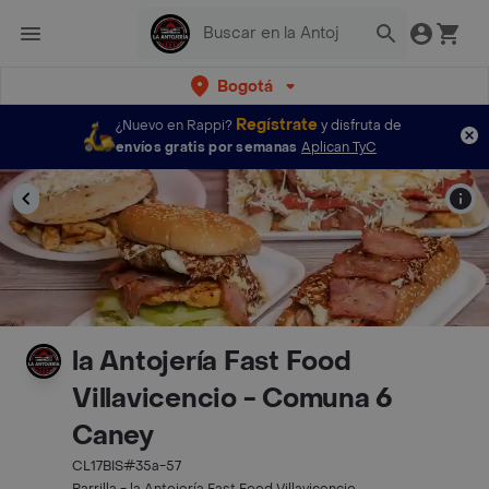
Bogotá
Regístrate
¿Nuevo en Rappi?
y disfruta de
envíos gratis por semanas
Aplican TyC
la Antojería Fast Food
Villavicencio - Comuna 6
Caney
CL17BIS#35a-57