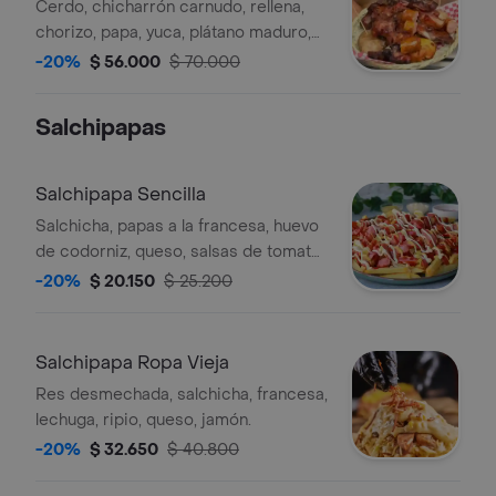
Cerdo, chicharrón carnudo, rellena,
chorizo, papa, yuca, plátano maduro,
guacamole.
-20%
$ 56.000
$ 70.000
Salchipapas
Salchipapa Sencilla
Salchicha, papas a la francesa, huevo
de codorniz, queso, salsas de tomate
y mayonesa.
-20%
$ 20.150
$ 25.200
Salchipapa Ropa Vieja
Res desmechada, salchicha, francesa,
lechuga, ripio, queso, jamón.
-20%
$ 32.650
$ 40.800