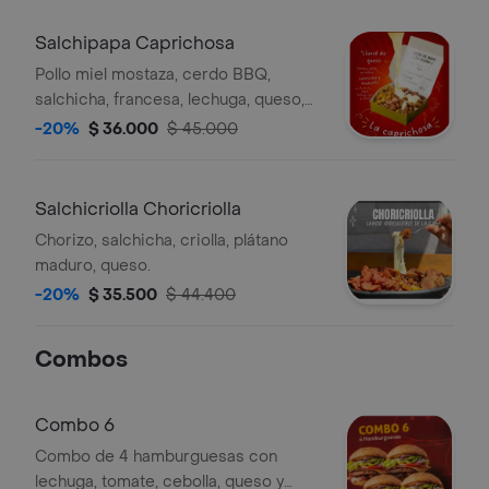
Salchipapa Caprichosa
Pollo miel mostaza, cerdo BBQ,
salchicha, francesa, lechuga, queso,
plátano maduro.
-20%
$ 36.000
$ 45.000
Salchicriolla Choricriolla
Chorizo, salchicha, criolla, plátano
maduro, queso.
-20%
$ 35.500
$ 44.400
Combos
Combo 6
Combo de 4 hamburguesas con
lechuga, tomate, cebolla, queso y