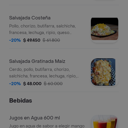
Salvajada Costeña
Pollo, chorizo, butifarra, salchicha,
francesa, lechuga, ripio, queso
costeño, maíz, suero.
-20%
$ 49.450
$ 61.800
Salvajada Gratinada Maíz
Cerdo, pollo, butifarra, chorizo,
salchicha, francesa, lechuga, ripio,
queso gratinado, maíz.
-20%
$ 48.000
$ 60.000
Bebidas
Jugos en Agua 600 ml
Jugo en agua de sabor a elegir mango