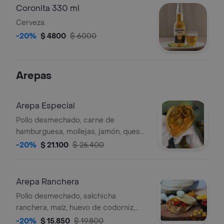
Coronita 330 ml
Cerveza.
-20%
$ 4800
$ 6000
Arepas
Arepa Especial
Pollo desmechado, carne de
hamburguesa, mollejas, jamón, queso
y huevo de codorniz.
-20%
$ 21.100
$ 26.400
Arepa Ranchera
Pollo desmechado, salchicha
ranchera, maíz, huevo de codorniz,
jamón y queso.
-20%
$ 15.850
$ 19.800