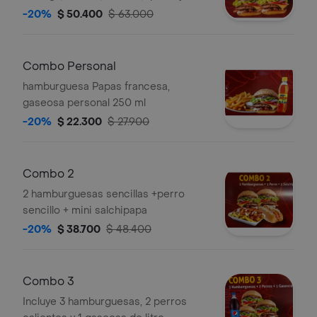
carne en pan de ajonjolí.
-20%
$ 50.400
$ 63.000
Combo Personal
hamburguesa Papas francesa,
gaseosa personal 250 ml
-20%
$ 22.300
$ 27.900
Combo 2
2 hamburguesas sencillas +perro
sencillo + mini salchipapa
-20%
$ 38.700
$ 48.400
Combo 3
Incluye 3 hamburguesas, 2 perros