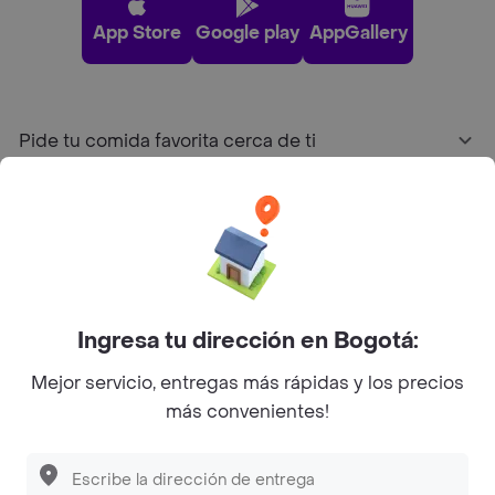
App Store
Google play
AppGallery
Pide tu comida favorita cerca de ti
Categorías
Únete a Rappi
Ingresa tu dirección en Bogotá:
Sobre Rappi
Mejor servicio, entregas más rápidas y los precios
más convenientes!
Facebook
Twitter
Instagram
©
2026
Rappi Inc. All rights reserved.