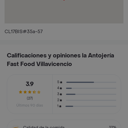
CL17BIS#35a-57
Calificaciones y opiniones la Antojería
Fast Food Villavicencio
5
3.9
4
3
(27)
2
Últimos 90 días
1
Calidad de la comida
33%