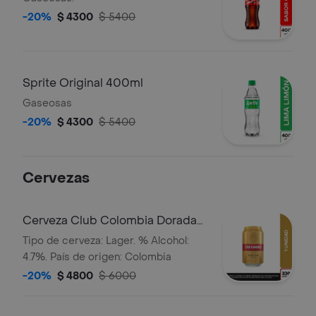
-20%
$ 4300
$ 5400
Sprite Original 400ml
Gaseosas
-20%
$ 4300
$ 5400
Cervezas
Cerveza Club Colombia Dorada
Lta 330ml
Tipo de cerveza: Lager. % Alcohol:
4.7%. País de origen: Colombia
-20%
$ 4800
$ 6000