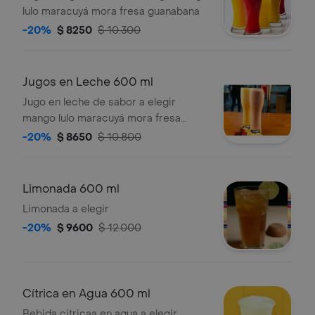
lulo maracuyá mora fresa guanabana
-20%
$ 8250
$ 10.300
Jugos en Leche 600 ml
Jugo en leche de sabor a elegir
mango lulo maracuyá mora fresa
guanábana
-20%
$ 8650
$ 10.800
Limonada 600 ml
Limonada a elegir
-20%
$ 9600
$ 12.000
Cítrica en Agua 600 ml
Bebida citricaa en agua a elegir.