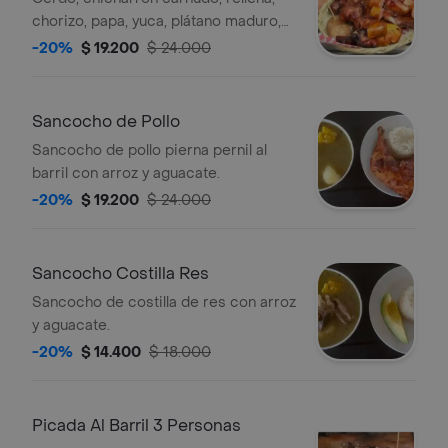
chorizo, papa, yuca, plátano maduro,
guacamole.
-20%
$ 19.200
$ 24.000
Sancocho de Pollo
Sancocho de pollo pierna pernil al
barril con arroz y aguacate.
-20%
$ 19.200
$ 24.000
Sancocho Costilla Res
Sancocho de costilla de res con arroz
y aguacate.
-20%
$ 14.400
$ 18.000
Picada Al Barril 3 Personas