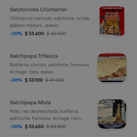
Salchicriolla Chicharrón
Chicharrón carnudo, salchicha, criolla,
plátano maduro, queso.
-20%
$ 33.600
$ 42.000
Salchipapa Trifásica
Butifarra, chorizo, salchicha, francesa,
lechuga, ripio, queso.
-20%
$ 33.100
$ 41.400
Salchipapa Mixta
Pollo, res desmechada, butifarra,
salchicha, francesa, lechuga, ripio,
queso.
-20%
$ 32.650
$ 40.800