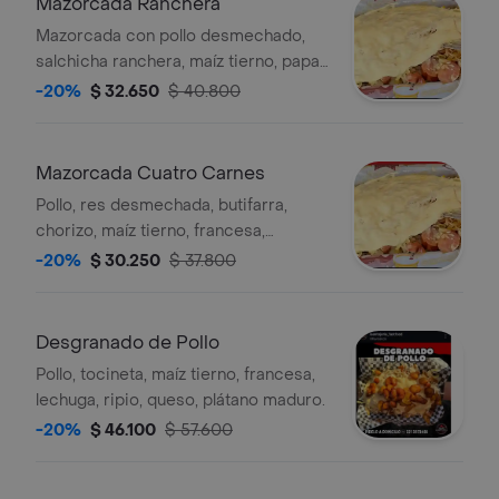
Mazorcada Ranchera
Mazorcada con pollo desmechado,
salchicha ranchera, maíz tierno, papas
a la francesa, lechuga, ripio y queso
-20%
$ 32.650
$ 40.800
derretido.
Mazorcada Cuatro Carnes
Pollo, res desmechada, butifarra,
chorizo, maíz tierno, francesa,
lechuga, ripio, queso.
-20%
$ 30.250
$ 37.800
Desgranado de Pollo
Pollo, tocineta, maíz tierno, francesa,
lechuga, ripio, queso, plátano maduro.
-20%
$ 46.100
$ 57.600