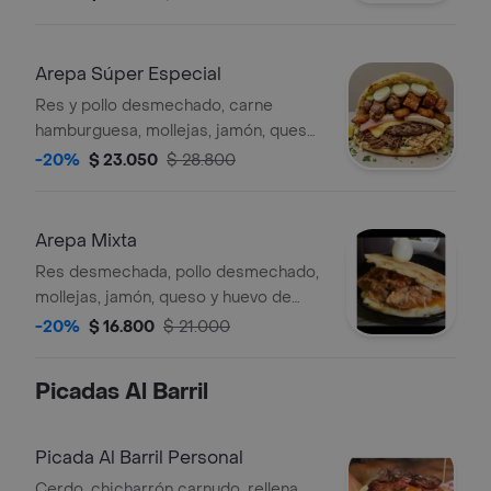
Arepa Súper Especial
Res y pollo desmechado, carne
hamburguesa, mollejas, jamón, queso,
maduro, chicharrón, huevo codorniz.
-20%
$ 23.050
$ 28.800
Arepa Mixta
Res desmechada, pollo desmechado,
mollejas, jamón, queso y huevo de
codorniz.
-20%
$ 16.800
$ 21.000
Picadas Al Barril
Picada Al Barril Personal
Cerdo, chicharrón carnudo, rellena,