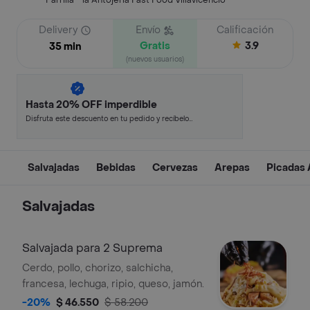
Parrilla - la Antojería Fast Food Villavicencio
Delivery
Envío
Calificación
Gratis
3.9
35 min
(nuevos usuarios)
Hasta 20% OFF imperdible
Disfruta este descuento en tu pedido y recíbelo
en minutos.
Salvajadas
Bebidas
Cervezas
Arepas
Picadas A
Salvajadas
Salvajada para 2 Suprema
Cerdo, pollo, chorizo, salchicha,
francesa, lechuga, ripio, queso, jamón.
-20%
$ 46.550
$ 58.200