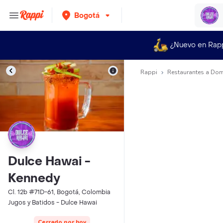
Bogotá
¿Nuevo en Rap
Rappi
Restaurantes a Dom
Dulce Hawai -
Kennedy
Cl. 12b #71D-61, Bogotá, Colombia
Jugos y Batidos - Dulce Hawai
Cerrado por hoy