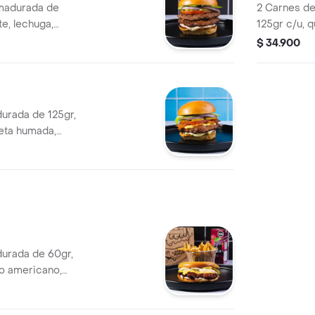
madurada de
2 Carnes d
te, lechuga,
125gr c/u, 
 y pan brioche
humada, ceb
$ 34.900
pepinillos, 
sellado
urada de 125gr,
eta humada,
 pepinillos, salsa
llado
urada de 60gr,
so americano,
he sellado. Papas
jugo en caja del