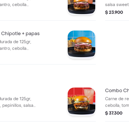
antro, cebolla
salsa sweet 
pan brioche
morada, sal
$ 23.900
a.
sellado
Chipotle + papas
urada de 125gr,
antro, cebolla
pan brioche
Combo Ch
urada de 125gr,
Carne de r
 pepinillos, salsa
cebolla, tom
a y pan brioche
de ajo, que
$ 37.300
a.
sellado + p