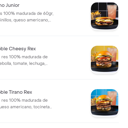
o Junior
es 100% madurada de 60gr,
inillos, queso americano,
o y pan brioche + papas +
ble Cheesy Rex
e res 100% madurada de
ebolla, tomate, lechuga,
salsa de ajo, queso americano
he sellado + papas + bebida.
le Tirano Rex
e res 100% madurada de
queso americano, tocineta
olla, tomate, lechuga,
salsa de ajo y pan brioche
apas + bebida.