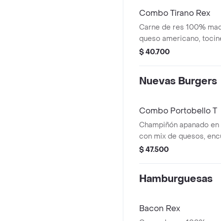
Combo Tirano Rex
Carne de res 100% mad
queso americano, tocin
cebolla, tomate, lechuga,
$ 40.700
de ajo y pan brioche se
bebida.
Nuevas Burgers
Combo Portobello T
Champiñón apanado en p
con mix de quesos, encu
morada, tomate, lechug
$ 47.500
sriracha levemente pican
pan brioche sellado + p
Hamburguesas
Bacon Rex