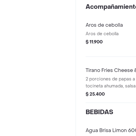
valle 200ml.
Acompañamient
Aros de cebolla
Aros de cebolla
$ 11.900
Tirano Fries Cheese
2 porciones de papas a l
tocineta ahumada, sals
cebollin.
$ 25.400
BEBIDAS
Agua Brisa Limon 60