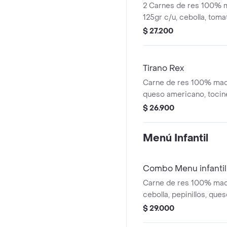
2 Carnes de res 100% 
125gr c/u, cebolla, toma
pepinillos, salsa de ajo
$ 27.200
sellado
Tirano Rex
Carne de res 100% mad
queso americano, tocin
cebolla, tomate, lechuga,
$ 26.900
de ajo y pan brioche se
Menú Infantil
Combo Menu infantil
Carne de res 100% mad
cebolla, pepinillos, que
salsa de ajo y pan brioc
$ 29.000
con especias e la casa, 