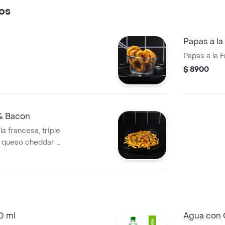
os
Papas a la
Papas a la 
$ 8900
 & Bacon
a francesa, triple
a queso cheddar y
0 ml
Agua con