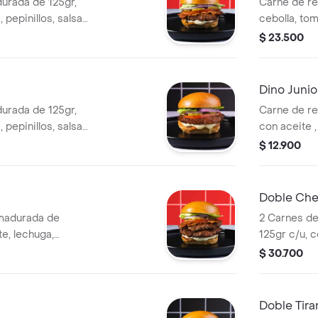
urada de 125gr,
Carne de r
 pepinillos, salsa
cebolla, tom
a y pan brioche
de ajo, que
$ 23.500
sellado
Dino Junio
urada de 125gr,
Carne de r
 pepinillos, salsa
con aceite ,
llado
americano, 
$ 12.900
Doble Che
madurada de
2 Carnes d
te, lechuga,
125gr c/u, c
, tocineta ahumada
pepinillos, 
$ 30.700
y pan brioc
Doble Tira