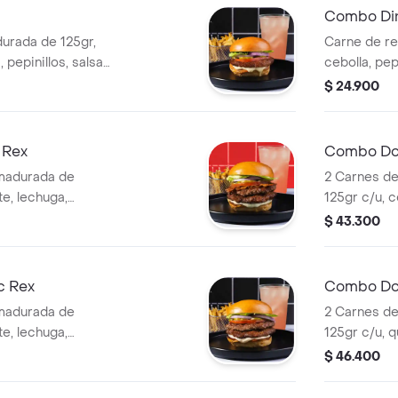
Combo Din
urada de 125gr,
Carne de r
 pepinillos, salsa
cebolla, pep
llado + papas +
salsa de aj
$ 24.900
bebida
 Rex
Combo Do
madurada de
2 Carnes d
te, lechuga,
125gr c/u, c
, tocineta ahumada
pepinillos, 
$ 43.300
 papas + bebida.
y pan brioc
c Rex
Combo Dob
madurada de
2 Carnes d
te, lechuga,
125gr c/u, 
 y pan brioche
humada, ceb
$ 46.400
a.
pepinillos, 
sellado + p