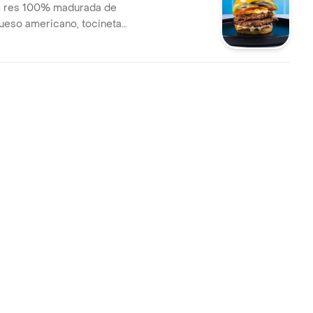
e res 100% madurada de
queso americano, tocineta
olla, tomate, lechuga,
salsa de ajo y pan brioche