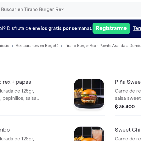
Registrarme
pi?
Disfruta de
envíos gratis por semanas
Tér
icilio
Restaurantes en Bogotá
Tirano Burger Rex - Puente Aranda a Domic
 rex + papas
Piña Swee
urada de 125gr,
Carne de r
 pepinillos, salsa
salsa sweet 
lado+ papas a la
cebolla mor
$ 35.400
brioche sel
ombo
Sweet Chip
urada de 125gr,
Carne de r