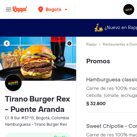
Bogotá
¿Nuevo en Rap
Rappi
Restaurantes a Dom
Promos
Hamburguesa classic
Carne de res 100% mad
cebolla, tomate, lechuga,
Tirano Burger Rex
de ajo y pan brioche sel
$ 32.800
- Puente Aranda
francesa
Cl. 8 Sur #37-15, Bogotá, Colombia
Hamburguesa - Tirano Burger Rex
Sweet Chipotle - C
Carne de res 100% mad