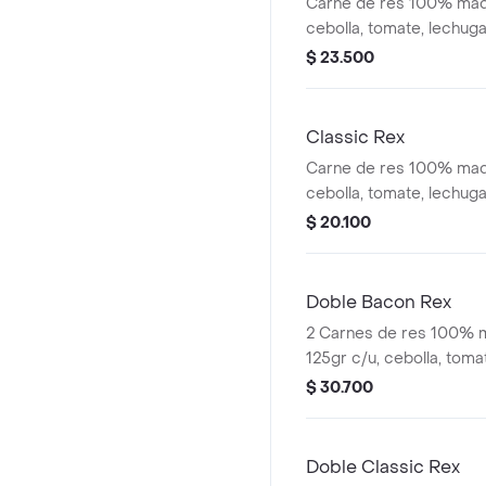
Carne de res 100% mad
cebolla, tomate, lechuga,
de ajo, tocineta ahumad
$ 23.500
sellado
Classic Rex
Carne de res 100% mad
cebolla, tomate, lechuga,
de ajo y pan brioche se
$ 20.100
Doble Bacon Rex
2 Carnes de res 100% 
125gr c/u, cebolla, toma
pepinillos, salsa de ajo
$ 30.700
y pan brioche sellado
Doble Classic Rex