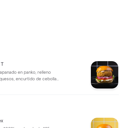
 T
panado en panko, relleno
quesos, encurtido de cebolla
ate, lechuga, sour cream de
emente picante, salsa de ajo y
 sellado.
ex