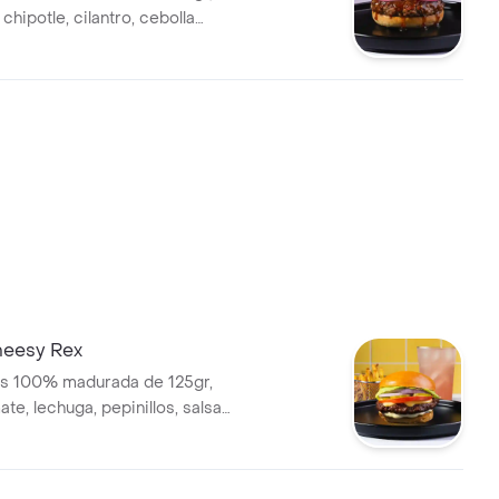
chipotle, cilantro, cebolla
sa de ajo y pan brioche
eesy Rex
es 100% madurada de 125gr,
ate, lechuga, pepinillos, salsa
so americano y pan brioche
apas + bebida.