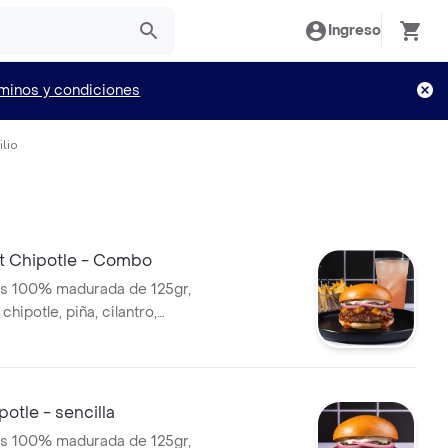
Ingreso
minos y condiciones
ilio
t Chipotle - Combo
es 100% madurada de 125gr,
chipotle, piña, cilantro,
ada, salsa de ajo y pan
lado + papas y bebida.
otle - sencilla
es 100% madurada de 125gr,