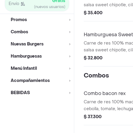
Gratis
Envío
salsa sweet chipotle, cil
(nuevos usuarios)
morada, salsa de ajo y 
$ 35.400
sellado + papas y bebid
Promos
Combos
Hamburguesa Sweet 
Carne de res 100% mad
Nuevas Burgers
salsa sweet chipotle, cil
Hamburguesas
morada, salsa de ajo y 
$ 32.800
sellado + Papas.
Menú Infantil
Combos
Acompañamientos
BEBIDAS
Combo bacon rex
Carne de res 100% mad
cebolla, tomate, lechuga,
de ajo, tocineta ahumad
$ 37.300
sellado + papas + bebid