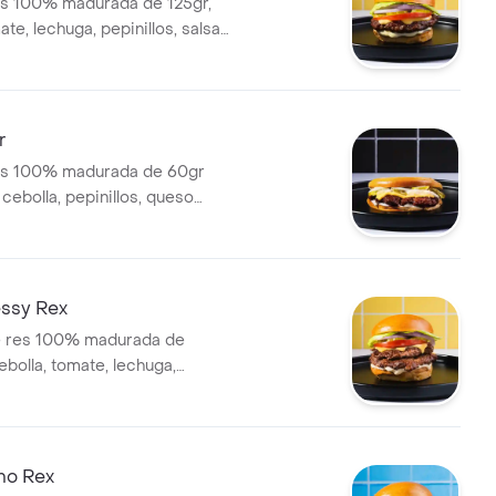
es 100% madurada de 125gr,
ate, lechuga, pepinillos, salsa
so americano y pan brioche
r
es 100% madurada de 60gr
 cebolla, pepinillos, queso
salsa de ajo y pan brioche
ssy Rex
e res 100% madurada de
ebolla, tomate, lechuga,
salsa de ajo, queso americano
he sellado
no Rex