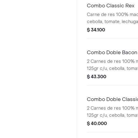
Combo Classic Rex
Carne de res 100% mad
cebolla, tomate, lechuga,
de ajo y pan brioche se
$ 34.100
bebida.
Combo Doble Bacon
2 Carnes de res 100% 
125gr c/u, cebolla, toma
pepinillos, salsa de ajo
$ 43.300
y pan brioche sellado +
Combo Doble Classi
2 Carnes de res 100% 
125gr c/u, cebolla, toma
pepinillos, salsa de ajo
$ 40.000
sellado + papas + bebid