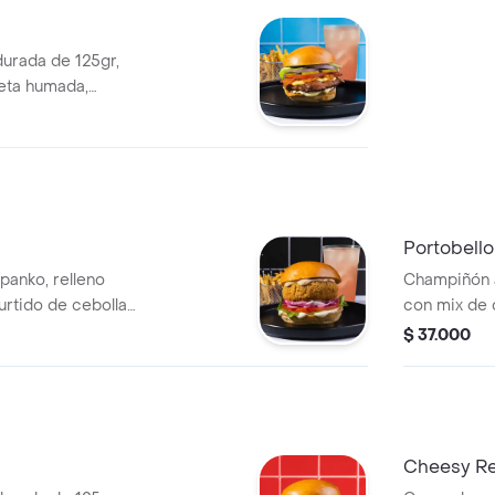
urada de 125gr,
eta humada,
 pepinillos, salsa
llado + papas +
Portobello
anko, relleno
Champiñón a
rtido de cebolla
con mix de 
a, sour cream de
morada, tom
$ 37.000
te, salsa de ajo y
sriracha lev
apas + bebida.
pan brioche
Cheesy R