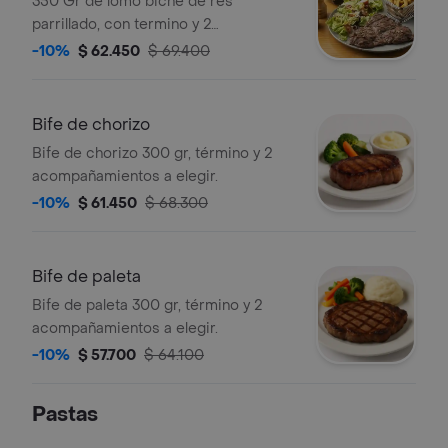
350 Gr de lomo biche de res
parrillado, con termino y 2
acompañamientos a elección
-10%
$ 62.450
$ 69.400
Bife de chorizo
Bife de chorizo 300 gr, término y 2
acompañamientos a elegir.
-10%
$ 61.450
$ 68.300
Bife de paleta
Bife de paleta 300 gr, término y 2
acompañamientos a elegir.
-10%
$ 57.700
$ 64.100
Pastas