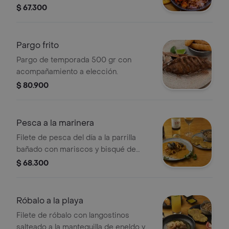
champiñón y cebolla, aromatizados
$ 67.300
con albahaca y naranja.
Pargo frito
Pargo de temporada 500 gr con
acompañamiento a elección.
$ 80.900
Pesca a la marinera
Filete de pesca del día a la parrilla
bañado con mariscos y bisqué de
langosta, con dos acompañamientos
$ 68.300
a elección.
Róbalo a la playa
Filete de róbalo con langostinos
salteado a la mantequilla de eneldo y