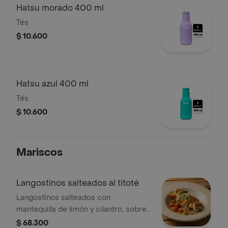
Hatsu morado 400 ml
Tés
$ 10.600
Hatsu azul 400 ml
Tés
$ 10.600
Mariscos
Langostinos salteados al titoté
Langostinos salteados con
mantequilla de limón y cilantro, sobre
cama de arroz de coco cremoso con
$ 68.300