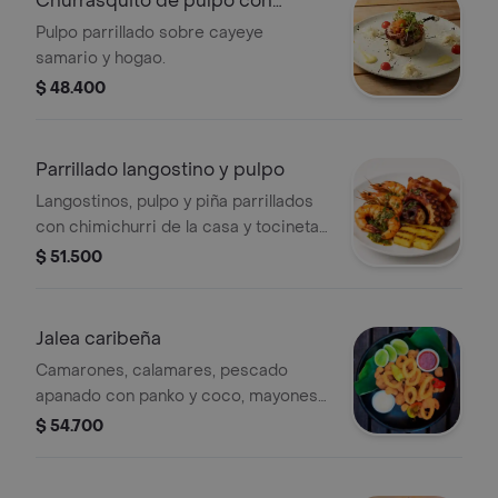
Churrasquito de pulpo con
cayeye
Pulpo parrillado sobre cayeye
samario y hogao.
$ 48.400
Parrillado langostino y pulpo
Langostinos, pulpo y piña parrillados
con chimichurri de la casa y tocineta
crocante.
$ 51.500
Jalea caribeña
Camarones, calamares, pescado
apanado con panko y coco, mayonesa
cítrica y salsa sweet chilli.
$ 54.700