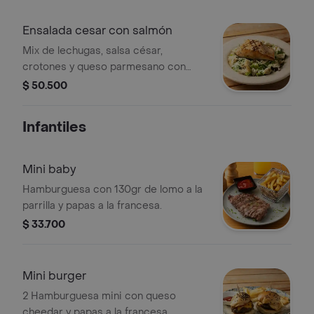
Ensalada cesar con salmón
Mix de lechugas, salsa césar,
crotones y queso parmesano con
salmón parrillado.
$ 50.500
Infantiles
Mini baby
Hamburguesa con 130gr de lomo a la
parrilla y papas a la francesa.
$ 33.700
Mini burger
2 Hamburguesa mini con queso
cheedar y papas a la francesa.