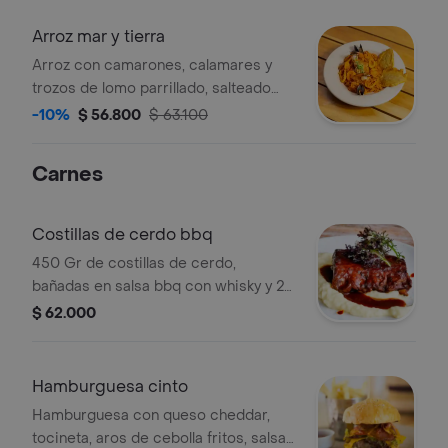
Arroz mar y tierra
Arroz con camarones, calamares y
trozos de lomo parrillado, salteado
con vegetales y cubos de plátano
-10%
$ 56.800
$ 63.100
maduro, aromatizado con salsa de
soya y ajonjolí.
Carnes
Costillas de cerdo bbq
450 Gr de costillas de cerdo,
bañadas en salsa bbq con whisky y 2
acompañamientos a elegir.
$ 62.000
Hamburguesa cinto
Hamburguesa con queso cheddar,
tocineta, aros de cebolla fritos, salsa