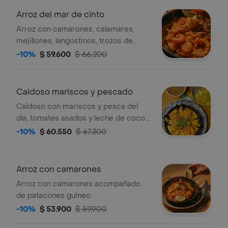
Arroz del mar de cinto
Arroz con camarones, calamares,
mejillones, langostinos, trozos de
pescado, acompañado de patacones
-10%
$ 59.600
$ 66.200
de guineo.
Caldoso mariscos y pescado
Caldoso con mariscos y pesca del
día, tomates asados y leche de coco.
acompañado de patacones de guineo
-10%
$ 60.550
$ 67.300
Arroz con camarones
Arroz con camarones acompañado
de patacones guineo.
-10%
$ 53.900
$ 59.900