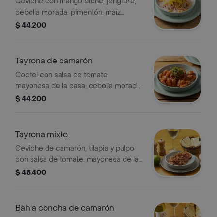
Ceviche con mango biche, jengibre,
cebolla morada, pimentón, maíz
tostado, y leche de tigre aromatizada
$ 44.200
con coco. tamaño a elección
Tayrona de camarón
Coctel con salsa de tomate,
mayonesa de la casa, cebolla morada,
limón, ají, con galletas de soda.
$ 44.200
tamaño a elección.
Tayrona mixto
Ceviche de camarón, tilapia y pulpo
con salsa de tomate, mayonesa de la
casa, cebolla morada, limón, ají,
$ 48.400
galletas de soda. tamaño a elección.
Bahía concha de camarón