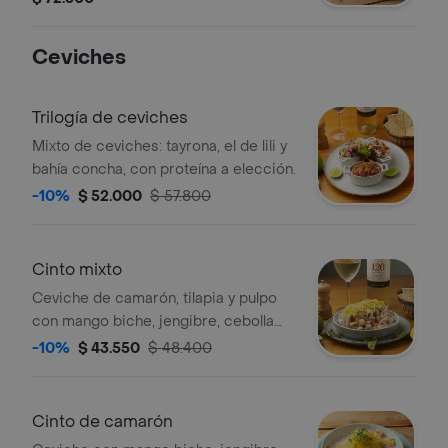
Ceviches
Trilogía de ceviches
Mixto de ceviches: tayrona, el de lili y
bahía concha, con proteína a elección.
-10%
$ 52.000
$ 57.800
Cinto mixto
Ceviche de camarón, tilapia y pulpo
con mango biche, jengibre, cebolla
morada, pimentón, maíz tostado, y
-10%
$ 43.550
$ 48.400
leche de tigre aromatizada con coco.
tamaño a elección.
Cinto de camarón