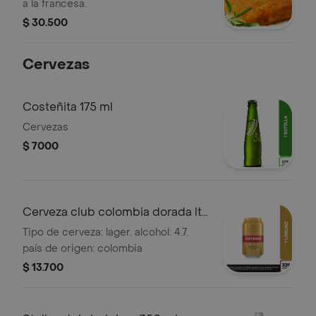
a la francesa.
$ 30.500
Cervezas
Costeñita 175 ml
Cervezas
$ 7000
Cerveza club colombia dorada lta
330ml
Tipo de cerveza: lager. alcohol: 4.7.
país de origen: colombia
$ 13.700