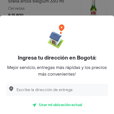
Stella artois belgium 350 ml
Cervezas
$ 15.800
Cerveza corona bot. 355ml
Tipo de cerveza: lager.país de origen:
méxico alcohol: 4,5
Ingresa tu dirección en Bogotá:
$ 15.800
Mejor servicio, entregas más rápidas y los precios
Acompañamientos
más convenientes!
Maduro cremoso
Puré de plátano amarillo endulzado
con vino.
Usar mi ubicación actual
$ 8500