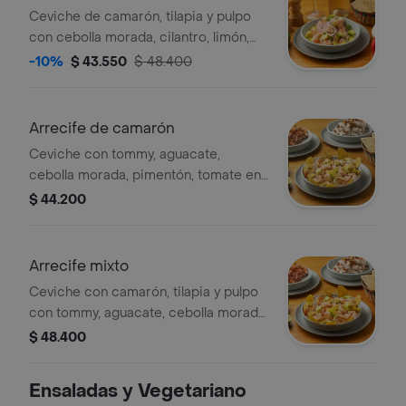
Ceviche de camarón, tilapia y pulpo
con cebolla morada, cilantro, limón,
cubos de aguacate y picante. tamaño
-10%
$ 43.550
$ 48.400
a elección.
Arrecife de camarón
Ceviche con tommy, aguacate,
cebolla morada, pimentón, tomate en
concasse, cilantro, limón y ají rocoto.
$ 44.200
Arrecife mixto
Ceviche con camarón, tilapia y pulpo
con tommy, aguacate, cebolla morada,
pimentón, tomate enconcasse,
$ 48.400
cilantro, limón y ají rocoto.
Ensaladas y Vegetariano