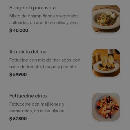
Spaghetti primavera
Mixto de champiñones y vegetales,
salteados en aceite de oliva y vino
blanco.
$ 40.000
Arrabiata del mar
Fettucine con mix de mariscos con
base de tomate, bisque y picante.
$ 59.900
Fettuccine cinto
Fettuccine con mejillones y
camarones, en salsa blanca
aromatizada con albahaca y vino.
$ 57.800