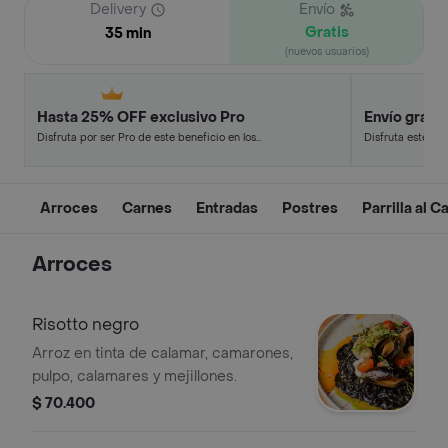
Delivery
Envío
Gratis
35 min
(nuevos usuarios)
Hasta 25% OFF exclusivo Pro
Envío gratis
Disfruta por ser Pro de este beneficio en los
Disfruta este de
restaurantes y tiendas más top.
en minutos.
Arroces
Carnes
Entradas
Postres
Parrilla al C
Arroces
Risotto negro
Arroz en tinta de calamar, camarones,
pulpo, calamares y mejillones.
$ 70.400