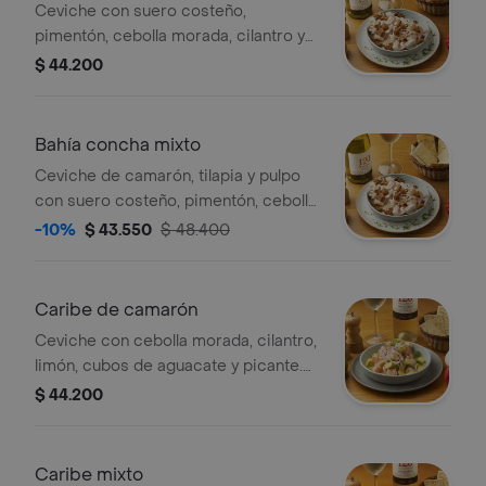
Ceviche con suero costeño,
pimentón, cebolla morada, cilantro y
platanito maduro. tamaño a elección.
$ 44.200
Bahía concha mixto
Ceviche de camarón, tilapia y pulpo
con suero costeño, pimentón, cebolla
morada, cilantro y platanito maduro.
-10%
$ 43.550
$ 48.400
tamaño a elección.
Caribe de camarón
Ceviche con cebolla morada, cilantro,
limón, cubos de aguacate y picante.
tamaño a elección.
$ 44.200
Caribe mixto