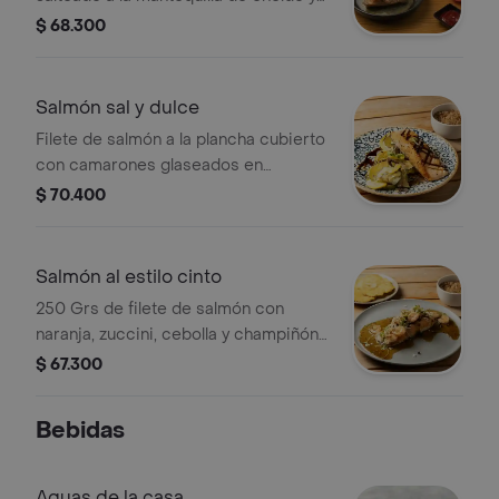
vino blanco, con dos
$ 68.300
acompañamientos a elección.
Salmón sal y dulce
Filete de salmón a la plancha cubierto
con camarones glaseados en
mantequilla, miel, especias y un toque
$ 70.400
de pimienta cayena.
Salmón al estilo cinto
250 Grs de filete de salmón con
naranja, zuccini, cebolla y champiñón
salteados al wok, preparación e
$ 67.300
ingrediente a elección.
Bebidas
Aguas de la casa