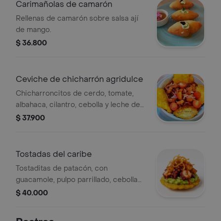
Carimañolas de camarón
Rellenas de camarón sobre salsa ají
de mango.
$ 36.800
Ceviche de chicharrón agridulce
Chicharroncitos de cerdo, tomate,
albahaca, cilantro, cebolla y leche de
tigre con salsa sweet chilli,
$ 37.900
acompañado de patacones.
Tostadas del caribe
Tostaditas de patacón, con
guacamole, pulpo parrillado, cebolla
frita y cubos de maduro, aderezado
$ 40.000
con salsa cinto.