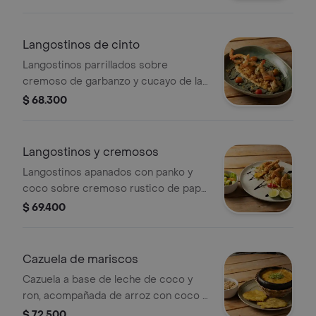
maduritos.
Langostinos de cinto
Langostinos parrillados sobre
cremoso de garbanzo y cucayo de la
casa aromatizados con mantequilla
$ 68.300
de azotea y ensalada de la casa.
Langostinos y cremosos
Langostinos apanados con panko y
coco sobre cremoso rustico de papa
y cremoso de maduro, acompañada
$ 69.400
de la mayonesa cítrica, sweet chilli y
ensalada de la casa.
Cazuela de mariscos
Cazuela a base de leche de coco y
ron, acompañada de arroz con coco y
patacones.
$ 72.500