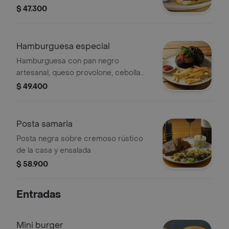
de tres quesos y papas a la francesa.
$ 47.300
Hamburguesa especial
Hamburguesa con pan negro
artesanal, queso provolone, cebolla
caramelizada, tomates confitados y
$ 49.400
papas a la francesa.
Posta samaria
Posta negra sobre cremoso rústico
de la casa y ensalada
$ 58.900
Entradas
Mini burger