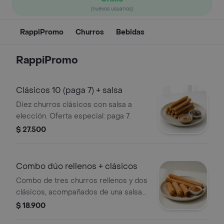
(nuevos usuarios)
RappiPromo
Churros
Bebidas
RappiPromo
Clásicos 10 (paga 7) + salsa
Diez churros clásicos con salsa a
elección. Oferta especial: paga 7.
$ 27.500
Combo dúo rellenos + clásicos
Combo de tres churros rellenos y dos
clásicos, acompañados de una salsa
clásica a elección. Perfecto para
$ 18.900
compartir.