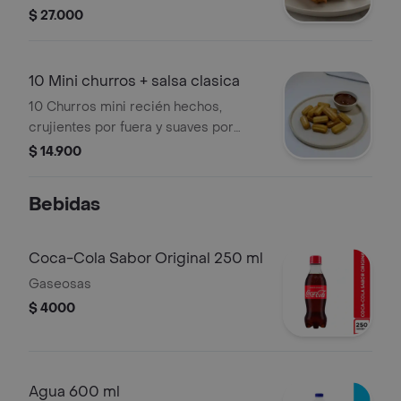
perfección. un antojo que se disfruta
$ 27.000
como postre, ideal para quienes
buscan algo más que un churro
clásico.
10 Mini churros + salsa clasica
10 Churros mini recién hechos,
crujientes por fuera y suaves por
dentro, acompañados de 1 salsa
$ 14.900
clásica a elección. ideal para
compartir o para un antojo rápido.
Bebidas
Coca-Cola Sabor Original 250 ml
Gaseosas
$ 4000
Agua 600 ml