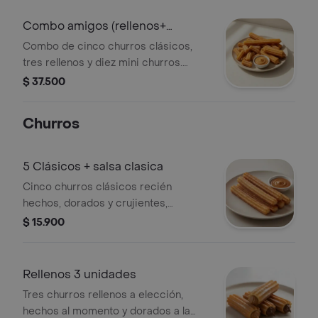
Combo amigos (rellenos+
clasicos+ minis)
Combo de cinco churros clásicos,
tres rellenos y diez mini churros.
Incluye salsa clásica a elección.
$ 37.500
Churros
5 Clásicos + salsa clasica
Cinco churros clásicos recién
hechos, dorados y crujientes,
acompañados de una salsa clásica a
$ 15.900
elección.
Rellenos 3 unidades
Tres churros rellenos a elección,
hechos al momento y dorados a la