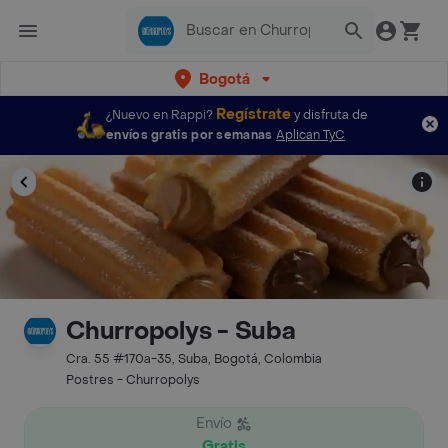
Bogotá
Regístrate
¿Nuevo en Rappi?
y disfruta de
envíos gratis por semanas
Aplican TyC
Churropolys - Suba
Cra. 55 #170a-35, Suba, Bogotá, Colombia
Postres - Churropolys
Envío
Gratis