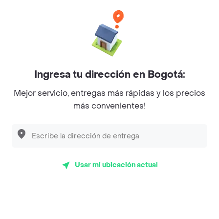
Categorías
Únete a Rappi
Ingresa tu dirección en Bogotá:
Sobre Rappi
Mejor servicio, entregas más rápidas y los precios
más convenientes!
Facebook
Twitter
Instagram
©
2026
Rappi Inc. All rights reserved.
Usar mi ubicación actual
Rappi S.A.S. --- NIT 900.843.898-9 --- Calle 63 # 16A-02
Bogotá D.C. --- notificacionesrappi@rappi.com