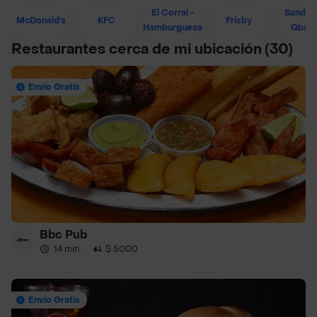
El Corral -
Sandwi
McDonald's
KFC
Frisby
Hamburguesa
Qban
Restaurantes cerca de mi ubicación
(30)
Envío Gratis
Bbc Pub
14 min
·
$ 5000
Envío Gratis