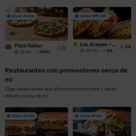
Envío Gratis
Hasta 18% Off
Las Arepas – Arepas Rellenas
Pizza Italian
4.8
5
49 min
·
ENVÍO GRATIS
27 min
·
ENVÍO GRATIS
Restaurantes con promociones cerca de
mí
Elige restaurantes que ofrecen promociones y hacen
delivery cerca de mí
Envío Gratis
Envío Gratis