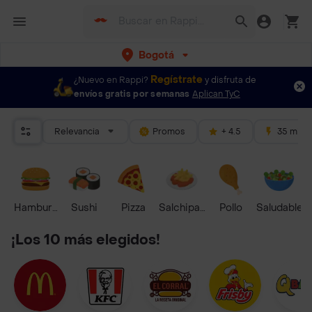
Bogotá
Regístrate
¿Nuevo en Rappi?
y disfruta de
envíos gratis por semanas
Aplican TyC
Relevancia
Promos
+ 4.5
35 mins
Hamburguesa
Sushi
Pizza
Salchipapas
Pollo
Saludable
¡Los 10 más elegidos!