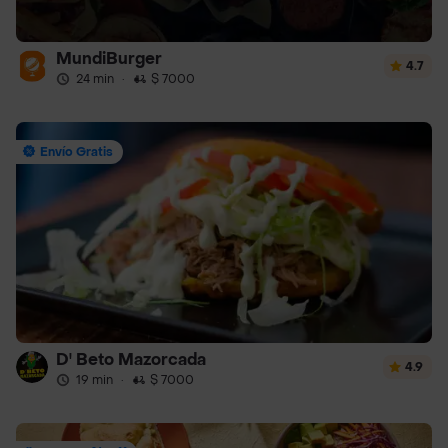
MundiBurger
4.7
24 min
·
$ 7000
Envío Gratis
D' Beto Mazorcada
4.9
19 min
·
$ 7000