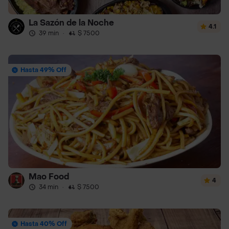
La Sazón de la Noche
4.1
39 min
·
$ 7500
Hasta 49% Off
Mao Food
4
34 min
·
$ 7500
Hasta 40% Off