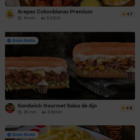
Arepas Colombianas Premium
4.7
14 min
·
$ 5500
Envío Gratis
Sandwich Gourmet Salsa de Ajo
4.8
39 min
·
$ 8000
Envío Gratis