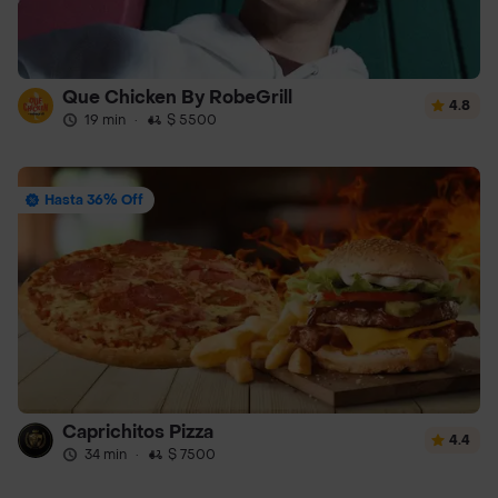
Que Chicken By RobeGrill
4.8
19 min
·
$ 5500
Hasta 36% Off
Caprichitos Pizza
4.4
34 min
·
$ 7500