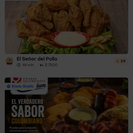
El Señor del Pollo
3.9
44 min
·
$ 7500
Envío Gratis