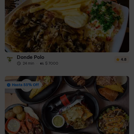
Donde Polo
4.8
24 min
·
$ 7000
Hasta 55% Off