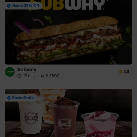
Hasta 39% Off
Subway
4.5
19 min
·
$ 6500
Envío Gratis