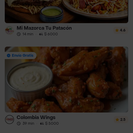
Mi Mazorca Tu Patacón
4.6
14 min
·
$ 6000
Envío Gratis
Colombia Wings
2.5
39 min
·
$ 5000