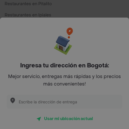
Restaurantes en Pitalito
Restaurantes en Ipiales
Restaurantes en San Andres
Restaurantes cerca de mi para pedir Comida a Domicilio -
Top Marcas y Cadenas de Restaurantes
Ingresa tu dirección en Bogotá:
Encuéntranos en estos países
Mejor servicio, entregas más rápidas y los precios
más convenientes!
App Store
Google play
AppGallery
Usar mi ubicación actual