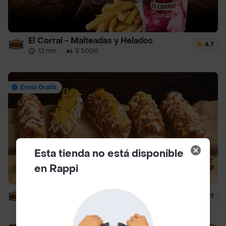
El Corral - Malteadas y Helados
4.7
12 min
·
$ 5000
Envío Gratis
Esta tienda no está disponible
en Rappi
El Corral - Vaqueros
4.7
12 min
·
$ 5000