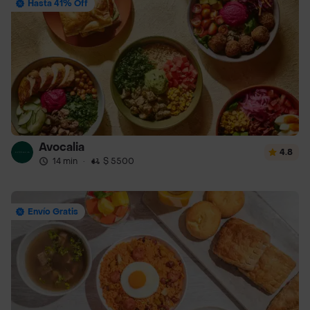
Hasta 41% Off
Avocalia
4.8
14 min
·
$ 5500
Envío Gratis