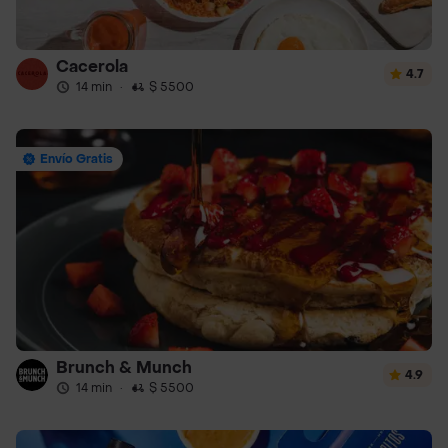
Cacerola
4.7
14 min
·
$ 5500
Envío Gratis
Brunch & Munch
4.9
14 min
·
$ 5500