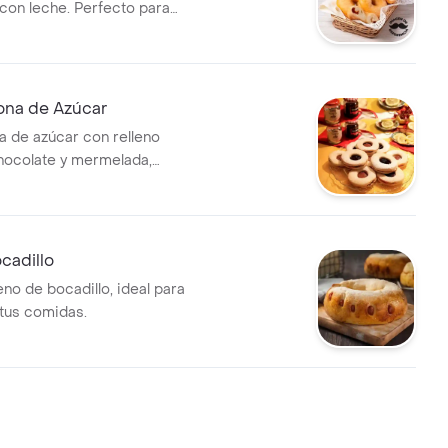
on leche. Perfecto para
n cualquier momento del día.
ona de Azúcar
na de azúcar con relleno
chocolate y mermelada,
a con azúcar glas.
cadillo
no de bocadillo, ideal para
tus comidas.