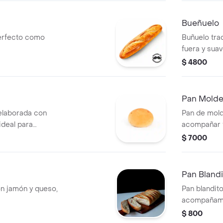
Bueñuelo
erfecto como
Buñuelo trad
fuera y sua
acompañar 
$ 4800
Pan Molde 
 elaborada con
Pan de mold
ideal para
acompañar 
momento.
saludable.
$ 7000
Pan Blandi
on jamón y queso,
Pan blandit
acompañami
cualquier c
$ 800