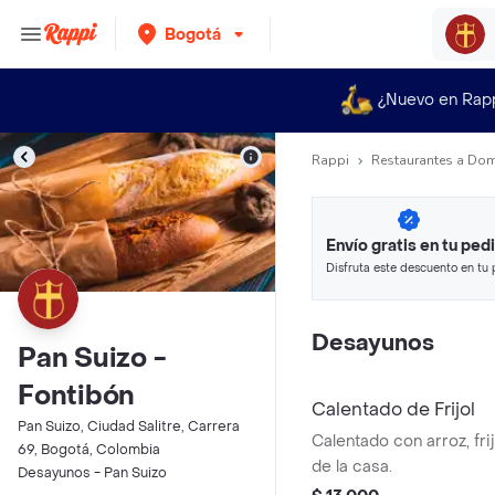
Bogotá
¿Nuevo en Rap
Rappi
Restaurantes a Dom
Envío gratis en tu ped
Disfruta este descuento en tu 
en minutos.
Desayunos
Pan Suizo -
Fontibón
Calentado de Frijol
Pan Suizo, Ciudad Salitre, Carrera
Calentado con arroz, frij
69, Bogotá, Colombia
de la casa.
Desayunos - Pan Suizo