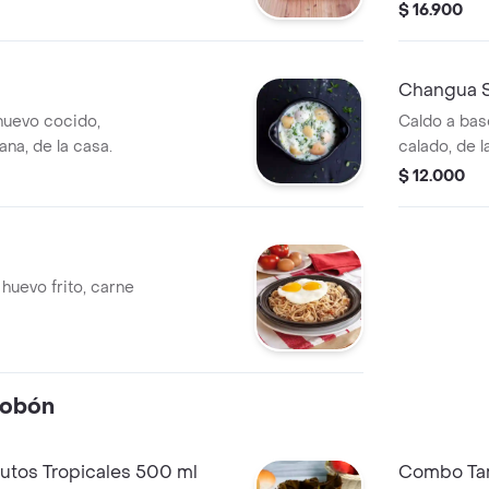
$ 16.900
Changua S
huevo cocido,
Caldo a bas
na, de la casa.
calado, de l
$ 12.000
huevo frito, carne
tobón
utos Tropicales 500 ml
Combo Tam