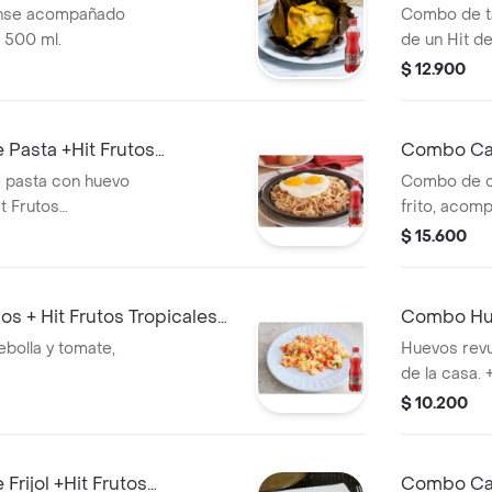
ense acompañado
Combo de t
s 500 ml.
de un Hit d
$ 12.900
Pasta +Hit Frutos
Combo Cal
 pasta con huevo
Combo de c
t Frutos
frito, acom
500 ml.
$ 15.600
 + Hit Frutos Tropicales
Combo Hue
bolla y tomate,
Huevos revu
de la casa. 
$ 10.200
rijol +Hit Frutos
Combo Cale