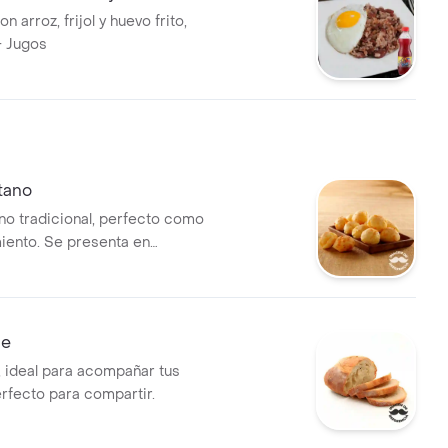
n arroz, frijol y huevo frito,
 la casa. + Jugos
tano
no tradicional, perfecto como
ento. Se presenta en
orciones redondeadas.
de
 ideal para acompañar tus
rfecto para compartir.