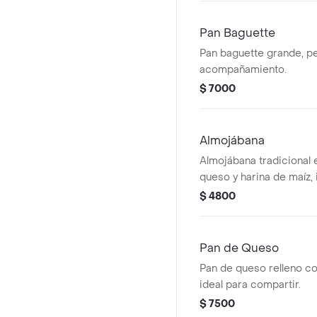
Pan Baguette
Pan baguette grande, p
acompañamiento.
$ 7000
Almojábana
Almojábana tradicional
queso y harina de maíz, 
disfrutar en cualquier 
$ 4800
Pan de Queso
Pan de queso relleno c
ideal para compartir.
$ 7500