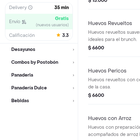
$ 13.000
Delivery
35 min
Gratis
Envío
Huevos Revueltos
(nuevos usuarios)
Huevos revueltos suave
Calificación
3.3
ideales para el brunch.
$ 6600
Desayunos
Combos by Postobón
Huevos Pericos
Panaderia
Huevos revueltos con ce
de la casa.
Panadería Dulce
$ 6600
Bebidas
Huevos con Arroz
Huevos con preparación
acompañados de arroz 