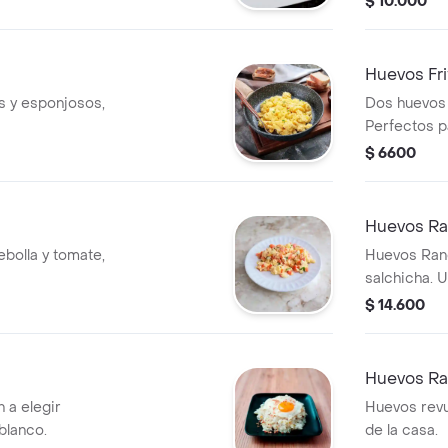
$ 10.000
Huevos Fri
s y esponjosos,
Dos huevos f
Perfectos p
$ 6600
Huevos R
bolla y tomate,
Huevos Ran
salchicha. U
$ 14.600
Huevos Ra
 a elegir
Huevos revu
blanco.
de la casa.