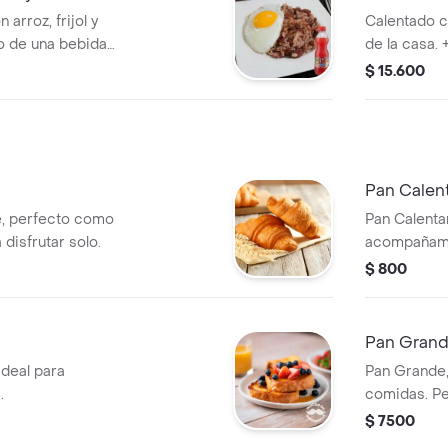
arroz, frijol y
Calentado co
o de una bebida
de
e 500 ml.
$ 15.600
Pan Calen
e, perfecto como
Pan Calenta
isfrutar solo.
acompañami
pequeñas p
$ 800
Pan Gran
ideal para
Pan Grande,
.
comidas. Pe
$ 7500