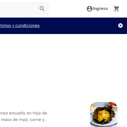
Ingreso
minos y condiciones
ense envuelto en hoja de
n masa de maíz, carne y