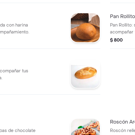
Pan Rollito
ada con harina
Pan Rollito:
compañamiento.
acompañar 
$ 800
 acompañar tus
a.
Roscón Ar
spas de chocolate
Roscón rell