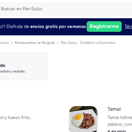
Registrarme
pi?
Disfruta de
envíos gratis por semanas
Tér
icilio
Restaurantes en Bogotá
Pan Suizo - Fontibón a Domicilio
ido
pedido y recíbelo
Tamal
ol y huevo frito,
Tamal tolim
plátano, co
vegetales.