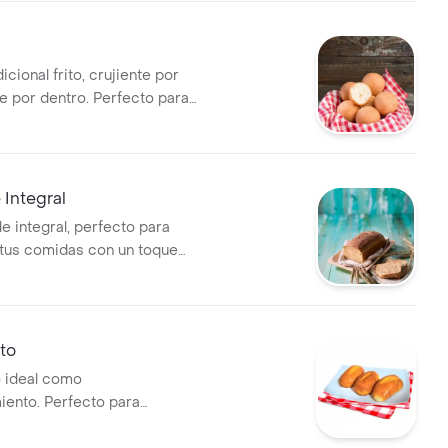
icional frito, crujiente por
ve por dentro. Perfecto para
tus comidas.
Integral
e integral, perfecto para
tus comidas con un toque
to
o ideal como
ento. Perfecto para
omida.