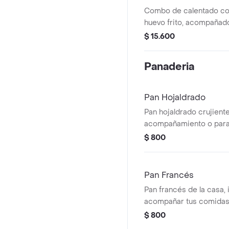
Tropicales 500ml
Combo de calentado con 
huevo frito, acompañad
Hit Frutos Tropicales d
$ 15.600
Panaderia
Pan Hojaldrado
Pan hojaldrado crujient
acompañamiento o para d
$ 800
Pan Francés
Pan francés de la casa, 
acompañar tus comidas
$ 800