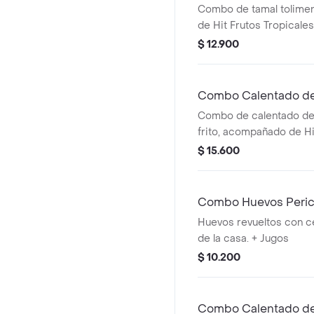
Combo de tamal tolim
de Hit Frutos Tropicale
$ 12.900
Combo Calentado de 
Tropicales 500ml
Combo de calentado de
frito, acompañado de Hi
Tropicales 500ml.
$ 15.600
Combo Huevos Pericos
500 ml
Huevos revueltos con ce
de la casa. + Jugos
$ 10.200
Combo Calentado de F