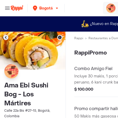
Bogotá
¿Nuevo en Rap
Rappi
Restaurantes a Dom
RappiPromo
Combo Amigo Fiel
Incluye 30 makis, 1 por
peruano, 6 kani crunk 
Ama Ebi Sushi
crema. llevas grátis 2 b
$ 100.000
Bog - Los
Mártires
Promo compartir hal
Calle 22a Bis #27-15, Bogotá,
50 Makis más gaseosa de
Colombia