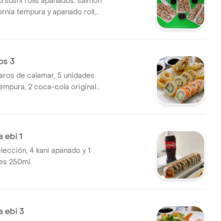
3 sushi rolls apanados: salmón
fornia tempura y apanado roll,
s de 2 Coca-Cola sabor
250 ml.
os 3
 aros de calamar, 5 unidades
empura, 2 coca-cola original
 ebi 1
lección, 4 kani apanado y 1
les 250ml.
 ebi 3