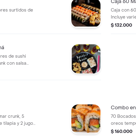
Caja 60 M
ores surtidos de
Caja con 60
Incluye vari
como aguac
$ 132.000
má
ores de sushi
unk con salsa
Combo en
mar crunk, 5
70 Bocados 
e tilapia y 2 jugos
oreos tempu
ad de tienda
gaseosa de 1
$ 160.000