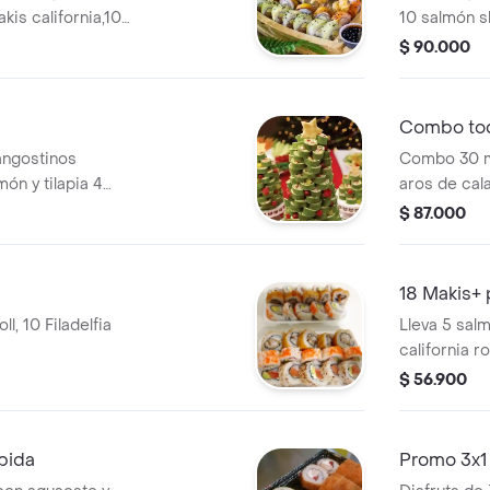
kis california,10
10 salmón sk
s skin dinamita, 10
$ 90.000
Combo tod
angostinos
Combo 30 ma
món y tilapia 4
aros de cal
la sabor original
banana tem
$ 87.000
18 Makis+
ll, 10 Filadelfia
Lleva 5 salm
california ro
$ 56.900
bida
Promo 3x1