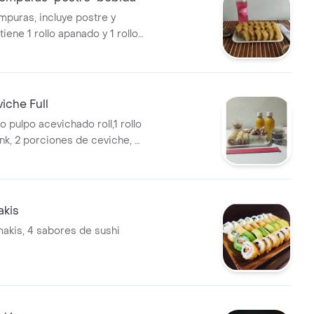
mpuras, incluye postre y
iene 1 rollo apanado y 1 rollo
rispy.
iche Full
lo pulpo acevichado roll,1 rollo
nk, 2 porciones de ceviche, 2
racuyá .
akis
makis, 4 sabores de sushi