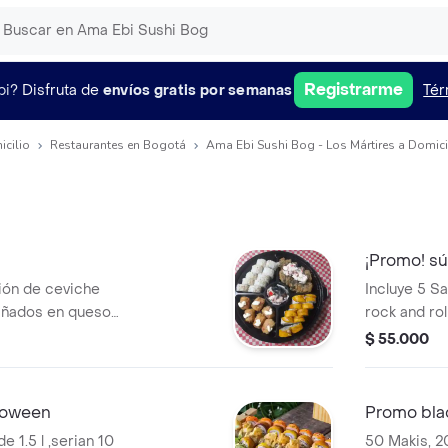
Registrarme
pi?
Disfruta de
envíos gratis por semanas
Tér
icilio
Restaurantes en Bogotá
Ama Ebi Sushi Bog - Los Mártires a Domici
¡Promo! sú
ción de ceviche
Incluye 5 Sa
bañados en queso
rock and rol
ebidas .
$ 55.000
loween
Promo blac
 1.5 l ,serian 10
50 Makis, 20