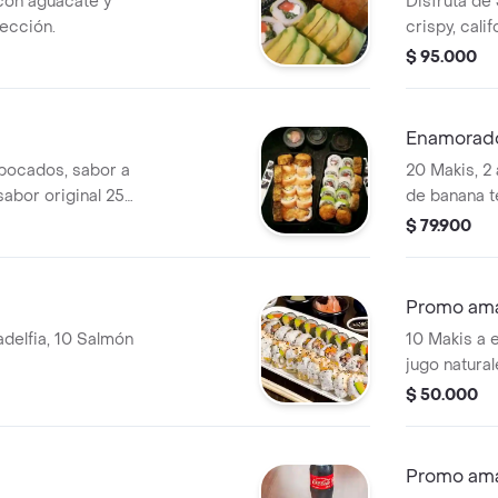
con aguacate y
Disfruta de 
ección.
crispy, cali
acompañado
$ 95.000
original de 
Enamorad
 bocados, sabor a
20 Makis, 2
sabor original 250
de banana t
250 ml.
$ 79.900
Promo ama
adelfia, 10 Salmón
10 Makis a e
jugo natura
$ 50.000
Promo ama