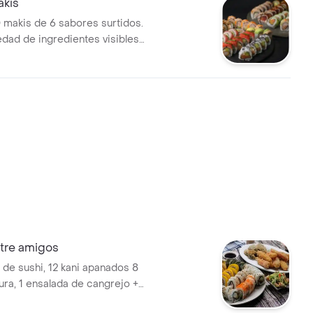
akis
 makis de 6 sabores surtidos.
edad de ingredientes visibles
ate, salmón y sésamo.
tre amigos
de sushi, 12 kani apanados 8
ra, 1 ensalada de cangrejo +
.5l.