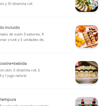
in y 10 dinamita roll.
o incluido
kis de sushi 3 sabores, 4
amar crunk y 5 unidades de
pura.
 postre+bebida
ón skin, 5 dinamita roll, 5
ll y 1 jugo natural.
 tempura