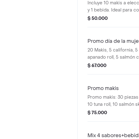
Incluye 10 makis a elecci
y 1 bebida. Ideal para co
$ 50.000
Promo día de la muje
20 Makis, 5 california, 5 
apanado roll, 5 salmón c
acompañado de 1 te de 
$ 67.000
Promo makis
Promo makis: 30 piezas e
10 tuna roll, 10 salmón s
tigre.
$ 75.000
Mix 4 sabores+bebid