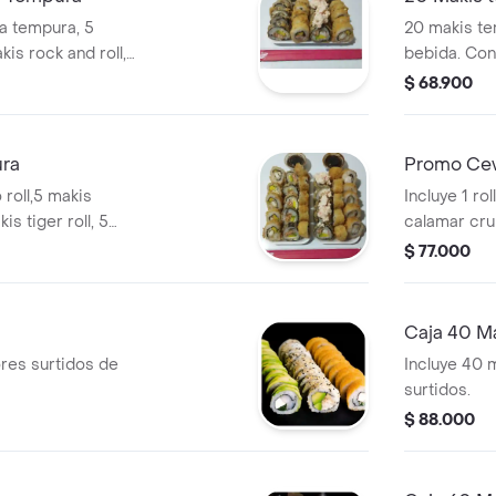
ia tempura, 5
20 makis te
kis rock and roll,
bebida. Cont
de salmón c
$ 68.900
ura
Promo Cev
roll,5 makis
Incluye 1 rol
is tiger roll, 5
calamar cru
akis calamar
jugos de ma
$ 77.000
 crispy .
Caja 40 M
ores surtidos de
Incluye 40 
surtidos.
$ 88.000