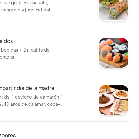
n cangrejo y aguacate,
cangrejo y jugo natural.
a dos
 bebidas + 2 niguiris de
ontons.
partir día de la madre
makis, 1 ceviche de camarón ,1
a , 10 aros de calamar. coca-
 1.5 l
abores