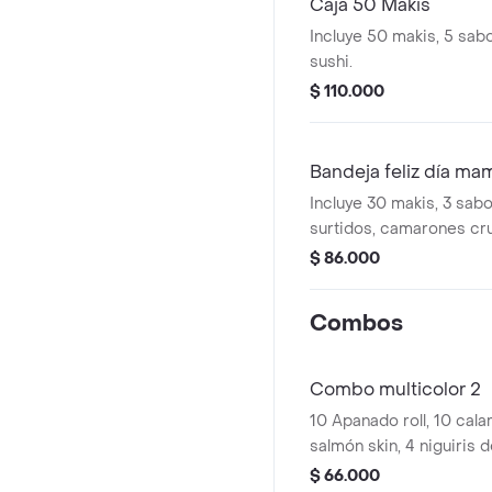
Caja 50 Makis
Incluye 50 makis, 5 sab
sushi.
$ 110.000
Bandeja feliz día ma
Incluye 30 makis, 3 sab
surtidos, camarones cr
picante, 3 gaseosas
$ 86.000
Combos
Combo multicolor 2
10 Apanado roll, 10 cala
salmón skin, 4 niguiris d
naturales a disponibilid
$ 66.000