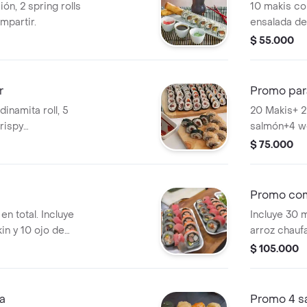
ón, 2 spring rolls
10 makis co
mpartir.
ensalada de 
$ 55.000
r
Promo par
dinamita roll, 5
20 Makis+ 2
rispy
salmón+4 w
limón o durazno.
$ 75.000
Promo com
n total. Incluye
Incluye 30 
kin y 10 ojo de
arroz chauf
cola original
$ 105.000
a
Promo 4 s