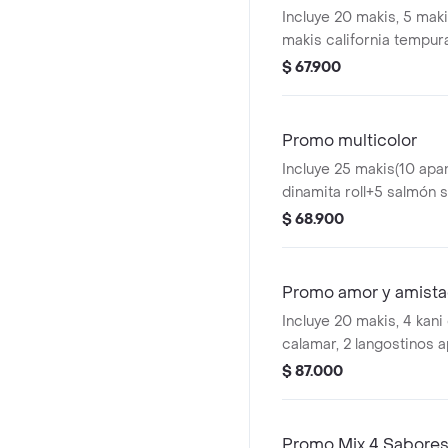
Incluye 20 makis, 5 maki
makis california tempur
california, 5 makis apana
$ 67.900
Promo multicolor
Incluye 25 makis(10 apa
dinamita roll+5 salmón
de una gaseosa y un pos
$ 68.900
Promo amor y amist
Incluye 20 makis, 4 kani
calamar, 2 langostinos 
postre de oreos o baban
$ 87.000
Promo Mix 4 Sabore