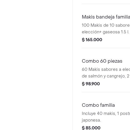
Makis bandeja famili
100 Makis de 10 sabores
elección+ gaseosa 1.5 l.
$ 165.000
Combo 60 piezas
60 Makis sabores a ele
de salmón y cangrejo, 2
cangrejo apanado.
$ 98.900
Combo familia
Incluye 40 makis, 1 post
japonesa.
$ 85.000