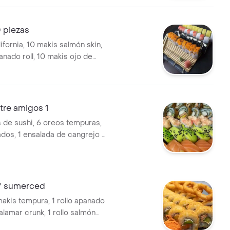
 piezas
ifornia, 10 makis salmón skin,
anado roll, 10 makis ojo de
re amigos 1
de sushi, 6 oreos tempuras,
ados, 1 ensalada de cangrejo y
eosa 1.5 l.
' sumerced
makis tempura, 1 rollo apanado
 calamar crunk, 1 rollo salmón
llo california tempura, 4 aros