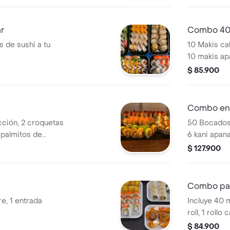
ar
Combo 40
 de sushi a tu
10 Makis cal
10 makis ap
tigre.
$ 85.900
Combo ent
cción, 2 croquetas
50 Bocados 
 palmitos de
6 kani apan
1 gas
$ 127.900
Combo pa
re, 1 entrada
Incluye 40 
roll, 1 rollo
crispy, 1 ro
$ 84.900