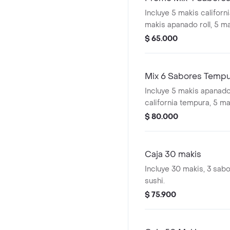
Incluye 5 makis californ
makis apanado roll, 5 ma
5 makis tiger roll.
$ 65.000
Mix 6 Sabores Temp
Incluye 5 makis apanado 
california tempura, 5 mak
makis rock and roll, 5 m
$ 80.000
apanado, 5 makis salmón
Caja 30 makis
Incluye 30 makis, 3 sab
sushi.
$ 75.900