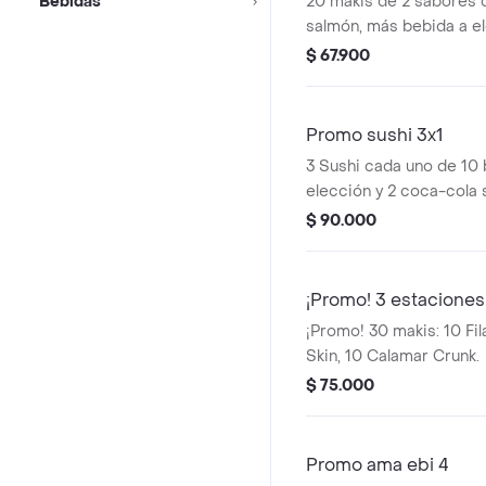
Bebidas
20 makis de 2 sabores 
salmón, más bebida a el
$ 67.900
Promo sushi 3x1
3 Sushi cada uno de 10
elección y 2 coca-cola 
ml.
$ 90.000
¡Promo! 3 estaciones
¡Promo! 30 makis: 10 Fil
Skin, 10 Calamar Crunk.
$ 75.000
Promo ama ebi 4