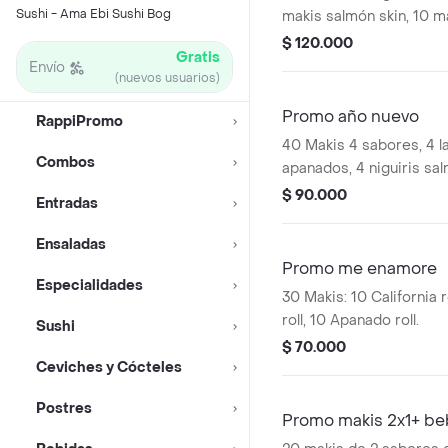
Sushi - Ama Ebi Sushi Bog
makis salmón skin, 10 ma
makis tiger roll, 10 maki
$ 120.000
Gratis
makis apanado roll).
Envío
(nuevos usuarios)
Promo año nuevo
RappiPromo
40 Makis 4 sabores, 4 l
Combos
apanados, 4 niguiris sal
oreos crunk y 1 coca-co
$ 90.000
Entradas
1.5 l
Ensaladas
Promo me enamore
Especialidades
30 Makis: 10 California ro
roll, 10 Apanado roll.
Sushi
$ 70.000
Ceviches y Cócteles
Postres
Promo makis 2x1+ be