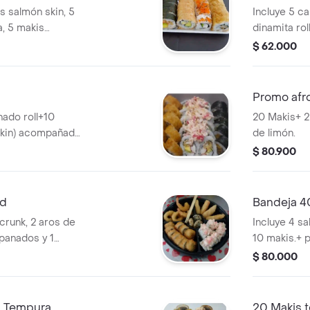
s salmón skin, 5
Incluye 5 ca
a, 5 makis
dinamita roll
do roll+ 1 bebida.
$ 62.000
Promo afr
nado roll+10
20 Makis+ 2
 skin) acompañado
de limón.
tre.
$ 80.900
ad
Bandeja 4
 crunk, 2 aros de
Incluye 4 s
apanados y 1
10 makis.+ 
a tempura. .
banana temp
$ 80.000
s Tempura
20 Makis 