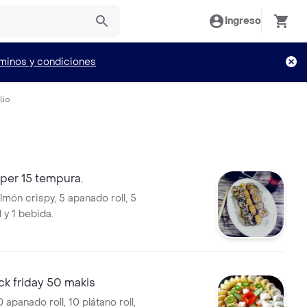
Ingreso
minos y condiciones
lio
per 15 tempura.
lmón crispy, 5 apanado roll, 5
l y 1 bebida.
k friday 50 makis
 apanado roll, 10 plátano roll,