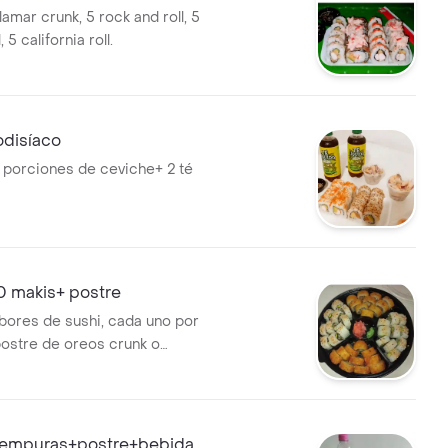
lamar crunk, 5 rock and roll, 5
, 5 california roll.
odisíaco
 porciones de ceviche+ 2 té
0 makis+ postre
abores de sushi, cada uno por
postre de oreos crunk o
ura .
tempuras+postre+bebida