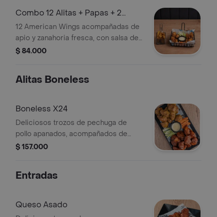
Combo 12 Alitas + Papas + 2
Salsas
12 American Wings acompañadas de
apio y zanahoria fresca, con salsa de
queso. Elígelas bañadas o sin bañar
$ 84.000
en tu salsa favorita. Incluye 2 salsas
adicionales + papas rústicas.
Alitas Boneless
Boneless X24
Deliciosos trozos de pechuga de
pollo apanados, acompañados de
apio, zanahoria y nuestra
$ 157.000
espectacular salsa de queso. Pídelos
bañados o sin bañar en cualquiera de
Entradas
nuestras salsas. (Incluye 4 salsas)
Queso Asado