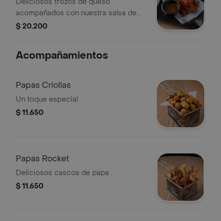
Deliciosos trozos de queso
acompañados con nuestra salsa de
maracuyá.
$ 20.200
Acompañamientos
Papas Criollas
Un toque especial
$ 11.650
Papas Rocket
Deliciosos cascos de papa .
$ 11.650