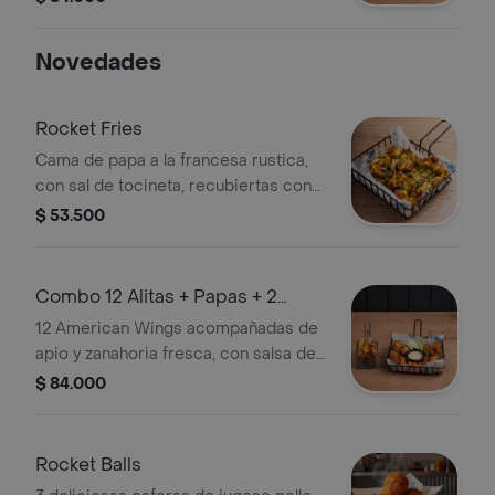
en tu salsa favorita. Incluye 2 salsas
adicionales + papas rústicas.
Novedades
Rocket Fries
Cama de papa a la francesa rustica,
con sal de tocineta, recubiertas con
queso mozzarella y 1 salsa de la casa
$ 53.500
a eleccion (nuestra recomendacion
sala bbq), tocineta crispy, coronadas
con 16 chunkies (trozos de pechuga
Combo 12 Alitas + Papas + 2
en apanado premium), finalizado con
Salsas
12 American Wings acompañadas de
queso cheddar.
apio y zanahoria fresca, con salsa de
queso. Elígelas bañadas o sin bañar
$ 84.000
en tu salsa favorita. Incluye 2 salsas
adicionales + papas rústicas.
Rocket Balls