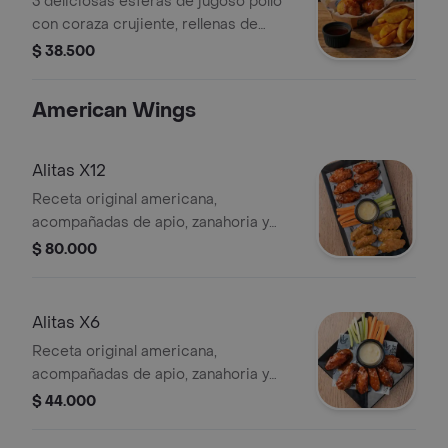
3 deliciosas esferas de jugoso pollo
con coraza crujiente, rellenas de
queso mozzarella y tocineta crispy,
$ 38.500
acompañadas de 1 salsa y papas
rusticas
American Wings
Alitas X12
Receta original americana,
acompañadas de apio, zanahoria y
salsa de queso. Pídelas bañadas o sin
$ 80.000
bañar en cualquiera de nuestras
salsas. Incluye 2 salsas
Alitas X6
Receta original americana,
acompañadas de apio, zanahoria y
salsa de queso. Pídelas bañadas o sin
$ 44.000
bañar en cualquiera de nuestras
salsas. (Incluye 1 salsa)