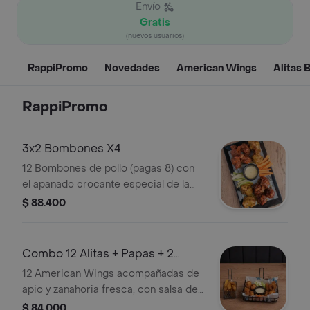
Envío
Gratis
(nuevos usuarios)
RappiPromo
Novedades
American Wings
Alitas 
RappiPromo
3x2 Bombones X4
12 Bombones de pollo (pagas 8) con
el apanado crocante especial de la
casa, acompañados de apio,
$ 88.400
zanahoria y nuestra espectacular
salsa de queso. pídelos bañados o sin
bañar en cualquiera de nuestras
Combo 12 Alitas + Papas + 2
salsas. (incluye 2 salsas).
Salsas
12 American Wings acompañadas de
apio y zanahoria fresca, con salsa de
queso. Elígelas bañadas o sin bañar
$ 84.000