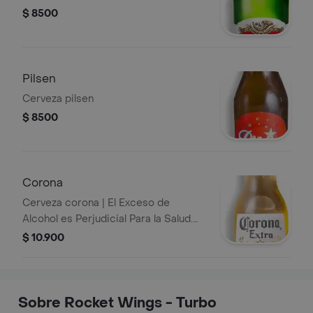
$ 8500
Pilsen
Cerveza pilsen
$ 8500
Corona
Cerveza corona | El Exceso de
Alcohol es Perjudicial Para la Salud.
Ley 30 de 1986. Prohíbase el
$ 10.900
Expendio de Bebidas Embriagantes a
Menores de Edad y Mujeres
Embarazadas. Ley 124 de 1994
Sobre Rocket Wings - Turbo