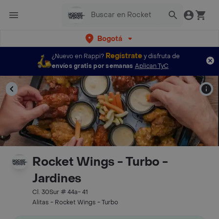
Bogotá
Regístrate
¿Nuevo en Rappi?
y disfruta de
envíos gratis por semanas
Aplican TyC
Rocket Wings - Turbo -
Jardines
Cl. 30Sur # 44a- 41
Alitas - Rocket Wings - Turbo