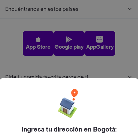
Encuéntranos en estos países
App Store
Google play
AppGallery
Pide tu comida favorita cerca de ti
Categorías
Únete a Rappi
Ingresa tu dirección en Bogotá:
Sobre Rappi