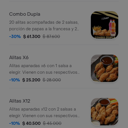
zanahoria.
Combo Dupla
20 alitas acompañadas de 2 salsas,
porción de papas a la francesa y 2
gaseosas Postobón 400 ml. Vienen
-30%
$ 61.300
$ 87.600
con sus respectivos bastones de
apio y zanahoria.
Alitas X6
Alitas apanadas x6 con 1 salsa a
elegir. Vienen con sus respectivos
bastones de apio y zanahoria.
-10%
$ 25.200
$ 28.000
Alitas X12
Alitas apanadas x12 con 2 salsas a
elegir. Vienen con sus respectivos
bastones de apio y zanahoria.
-10%
$ 40.500
$ 45.000