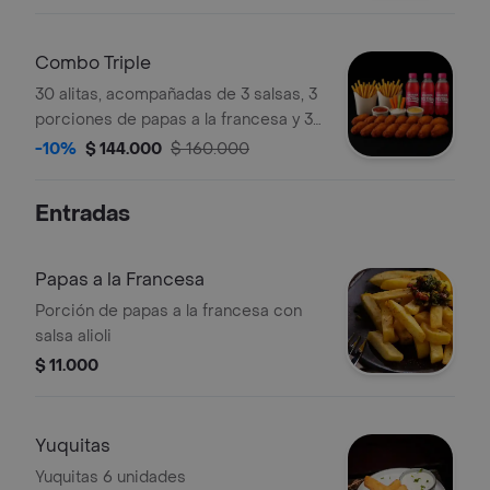
Combo Triple
30 alitas, acompañadas de 3 salsas, 3
porciones de papas a la francesa y 3
gaseosas Postobón 400 ml. Vienen
-10%
$ 144.000
$ 160.000
con sus respectivos bastones de
apio y zanahoria.
Entradas
Papas a la Francesa
Porción de papas a la francesa con
salsa alioli
$ 11.000
Yuquitas
Yuquitas 6 unidades