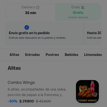
Delivery
Envío
Gratis
35 min
(nuevos usuarios)
Envío gratis en tu pedido
Hasta 30% 
Disfruta este descuento en tu pedido y recíbelo
Disfruta este de
en minutos.
en minutos.
Alitas
Entradas
Postres
Bebidas
Limonadas
Alitas
Combo Wings
6 alitas, acompañadas de una salsa,
porción de papas a la francesa y
bebida a elegir. Vienen con sus
-30%
$ 29.800
$ 42.600
respectivos bastones de apio y