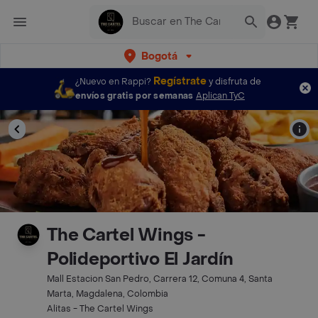
Bogotá
Regístrate
¿Nuevo en Rappi?
y disfruta de
envíos gratis por semanas
Aplican TyC
The Cartel Wings -
Polideportivo El Jardín
Mall Estacion San Pedro, Carrera 12, Comuna 4, Santa
Marta, Magdalena, Colombia
Alitas - The Cartel Wings