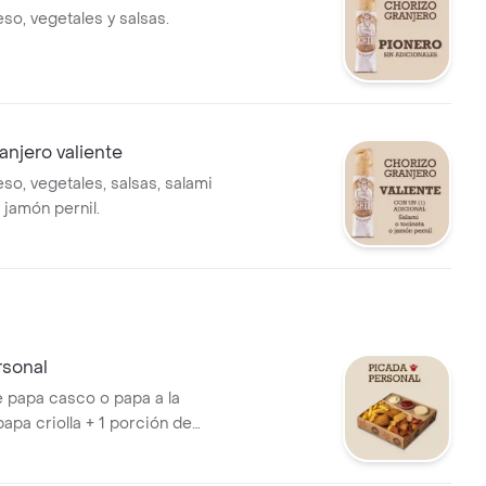
so, vegetales y salsas.
anjero valiente
so, vegetales, salsas, salami
 jamón pernil.
rsonal
e papa casco o papa a la
apa criolla + 1 porción de
 o choribolita + 1 pincho
 croquetas de yuca + 1 arepa