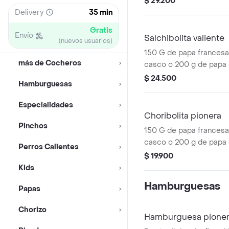
$ 29.200
de salchibolita, salami y
Delivery
35 min
jamón pernil.
Gratis
Envío
Salchibolita valiente
(nuevos usuarios)
150 G de papa francesa
más de Cocheros
casco o 200 g de papa c
queso cheddar o salsa 
$ 24.500
Hamburguesas
de salchibolita, salami 
pernil.
Especialidades
Choribolita pionera
Pinchos
150 G de papa francesa
casco o 200 g de papa c
Perros Calientes
queso cheddar o salsa 
$ 19.900
porción de choribolita.
Kids
Hamburguesas
Papas
Chorizo
Hamburguesa pioner