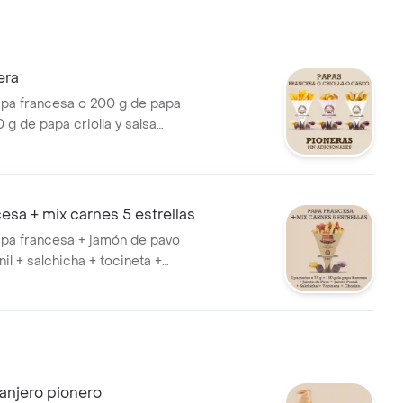
era
pa francesa o 200 g de papa
 g de papa criolla y salsa
dar.
esa + mix carnes 5 estrellas
pa francesa + jamón de pavo
il + salchicha + tocineta +
anjero pionero