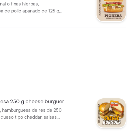
nal o finas hierbas,
 de pollo apanado de 125 g,
 crema o queso tipo cheddar,
 de ángel, vegetales y salsas.
sa 250 g cheese burguer
, hamburguesa de res de 250
 queso tipo cheddar, salsas,
o de ángel y vegetales.