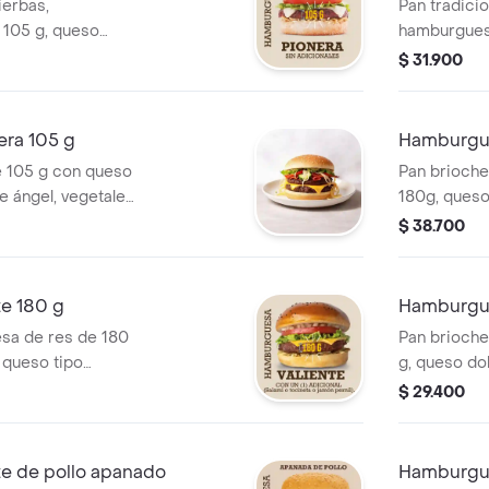
ierbas,
Pan tradicio
 105 g, queso
hamburgues
po cheddar, papa
doble crema
$ 31.900
les y salsas.
cabello de á
o tocineta o
era 105 g
Hamburgue
 105 g con queso
Pan brioche
e ángel, vegetales
180g, queso
ami, tocineta o
cheddar, pa
$ 38.700
icional o finas
vegetales, s
jamón pernil
e 180 g
Hamburgue
sa de res de 180
Pan brioche
 queso tipo
g, queso do
e ángel,
cheddar, pa
$ 29.400
i o tocineta o
y salsas.
e de pollo apanado
Hamburgue