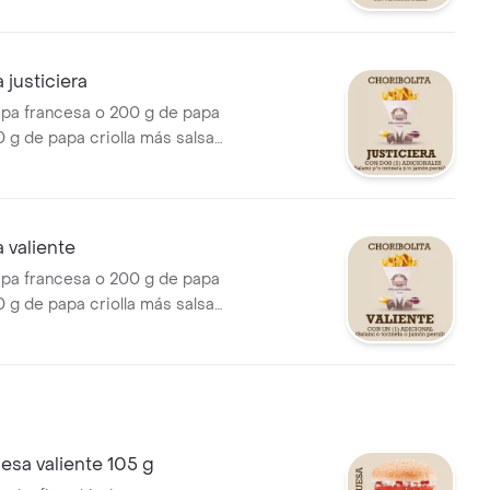
alchibolita.
 justiciera
pa francesa o 200 g de papa
 g de papa criolla más salsa
ar o salsa cocheros, porción
ta, salami y/o tocineta y/o
.
a valiente
pa francesa o 200 g de papa
 g de papa criolla más salsa
ar o salsa cocheros, porción
ta, salami o tocineta o jamón
sa valiente 105 g