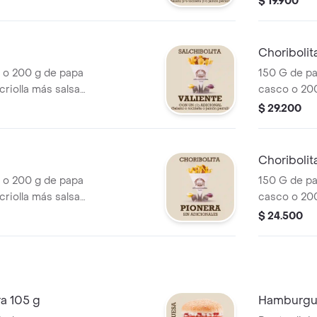
$ 19.900
/o tocineta y/o
porción de s
Choribolita
 o 200 g de papa
150 G de pa
riolla más salsa
casco o 200
cocheros, porción
queso chedd
$ 29.200
o tocineta o jamón
de choriboli
jamón pernil
Choribolit
 o 200 g de papa
150 G de pa
riolla más salsa
casco o 200
cocheros y
queso chedd
$ 24.500
de choriboli
pernil.
a 105 g
Hamburgue