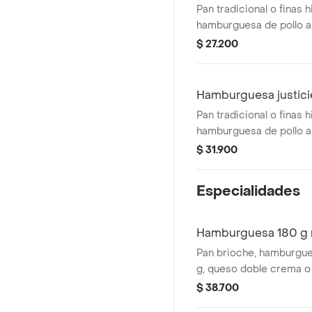
Pan tradicional o finas h
hamburguesa de pollo a
queso doble crema o qu
$ 27.200
papa cabello de ángel, v
salami o tocineta o jamó
Hamburguesa justici
Pan tradicional o finas h
hamburguesa de pollo a
queso doble crema o qu
$ 31.900
papa cabello de ángel, v
salami y/o tocineta y/o 
Especialidades
Hamburguesa 180 g 
Pan brioche, hamburgue
g, queso doble crema o
cheddar, papa cabello d
$ 38.700
vegetales, salami, peppe