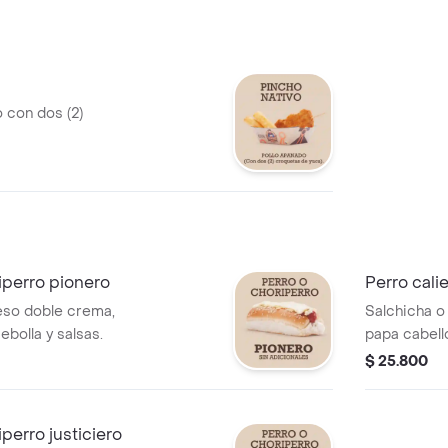
 con dos (2)
iperro pionero
Perro cali
eso doble crema,
Salchicha o
ebolla y salsas.
papa cabello
salami o toc
$ 25.800
iperro justiciero