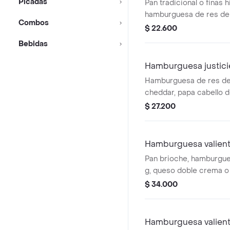
Picadas
Pan tradicional o finas h
hamburguesa de res de
Combos
doble crema o queso ti
$ 22.600
cabello de ángel, vegeta
Bebidas
Hamburguesa justici
Hamburguesa de res de
cheddar, papa cabello d
frescos y opción de sal
$ 27.200
jamón pernil en pan trad
hierbas.
Hamburguesa valient
Pan brioche, hamburgue
g, queso doble crema o
cheddar, papa cabello d
$ 34.000
vegetales, salsas, salam
jamón pernil.
Hamburguesa valient