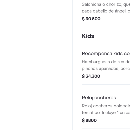
Salchicha o chorizo, qu
papa cabello de ángel, c
salami y/o tocineta y/o 
$ 30.500
Kids
Recompensa kids con
Hamburguesa de res de
pinchos apanados, porc
gaseosa de 250 ml, más
$ 34.300
coleccionable.
Reloj cocheros
Reloj cocheros colecci
temático. Incluye 1 unid
$ 8800