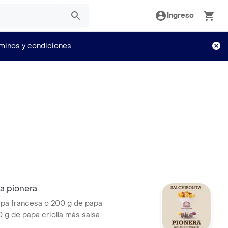
Ingreso
minos y condiciones
ta pionera
pa francesa o 200 g de papa
 g de papa criolla más salsa
ar o salsa cocheros y