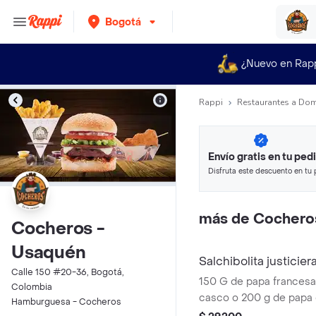
Bogotá
¿Nuevo en Rap
Rappi
Restaurantes a Dom
Envío gratis en tu ped
Disfruta este descuento en tu 
en minutos.
más de Cochero
Cocheros -
Usaquén
Salchibolita justicier
Calle 150 #20-36, Bogotá,
150 G de papa francesa
Colombia
casco o 200 g de papa c
Hamburguesa - Cocheros
queso cheddar o salsa 