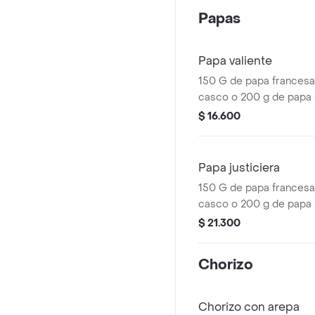
Papas
Papa valiente
150 G de papa francesa
casco o 200 g de papa cr
queso cheddar, salami o
$ 16.600
pernil.
Papa justiciera
150 G de papa francesa
casco o 200 g de papa cr
queso cheddar, salami y
$ 21.300
jamón pernil.
Chorizo
Chorizo con arepa