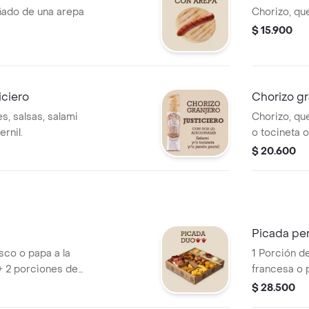
ado de una arepa
Chorizo, que
$ 15.900
iciero
Chorizo gr
s, salsas, salami
Chorizo, que
rnil.
o tocineta o
$ 20.600
Picada pe
sco o papa a la
1 Porción d
 + 2 porciones de
francesa o p
itas + 2 pinchos
salchibolita
$ 28.500
 de yuca + 2
apanado + 2