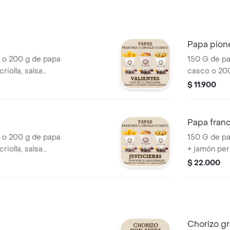
Papa pion
 o 200 g de papa
150 G de pa
iolla, salsa
casco o 200
 tocineta o jamón
queso ched
$ 11.900
Papa franc
 o 200 g de papa
150 G de pa
iolla, salsa
+ jamón pern
/o tocineta y/o
chorizo.
$ 22.000
Chorizo gr