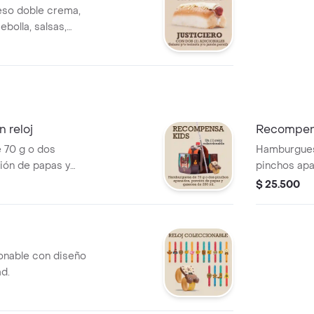
eso doble crema,
ebolla, salsas,
jamón pernil.
 reloj
Recompensa
 70 g o dos
Hamburgues
ión de papas y
pinchos apa
 reloj
gaseosa de 
$ 25.500
onable con diseño
ad.