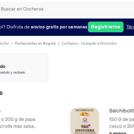
Registrarme
pi?
Disfruta de
envíos gratis por semanas
Tér
icilio
Restaurantes en Bogotá
Cocheros - Usaquén a Domicilio
ido
pedido y recíbelo
s
a
Salchiboli
 o 200 g de papa
150 G de pa
riolla más salsa
casco o 200
cocheros, porción
queso chedd