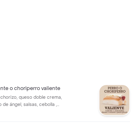
ente o choriperro valiente
 chorizo, queso doble crema,
 de ángel, salsas, cebolla ,
ineta o jamón pernil.