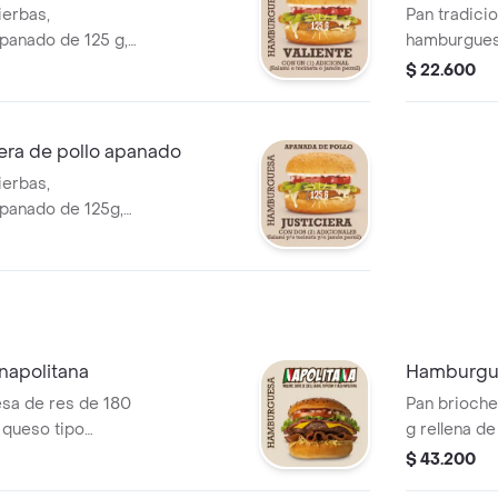
ierbas,
Pan tradicio
panado de 125 g,
hamburguesa
eso tipo cheddar,
queso doble
$ 22.600
egetales, salsas,
papa cabello
n pernil.
era de pollo apanado
ierbas,
panado de 125g,
eso tipo cheddar,
egetales, salsas,
jamón pernil.
napolitana
Hamburgue
sa de res de 180
Pan brioche
 queso tipo
g rellena de
e ángel,
papa cabell
$ 43.200
roni y salsa