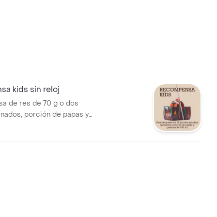
 kids sin reloj
a de res de 70 g o dos
nados, porción de papas y
250 ml.