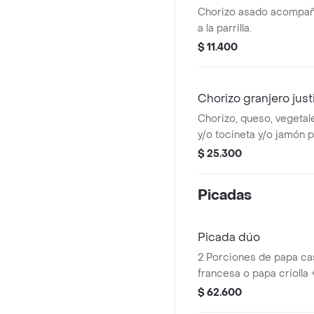
Chorizo asado acompañ
a la parrilla.
$ 11.400
Chorizo granjero just
Chorizo, queso, vegetale
y/o tocineta y/o jamón pe
$ 25.300
Picadas
Picada dúo
2 Porciones de papa ca
francesa o papa criolla
salchibolitas o choribol
$ 62.600
apanados + 4 croquetas