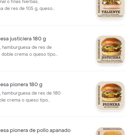
nal o finas hierbas,
a de res de 105 g, queso
 o queso tipo cheddar, papa
ngel, vegetales, salsas, salami
 jamón pernil.
sa justiciera 180 g
, hamburguesa de res de
 doble crema o queso tipo
pa cabello de ángel,
alsas, salami y/o tocineta y/o
.
sa pionera 180 g
, hamburguesa de res de 180
ble crema o queso tipo
pa cabello de ángel, vegetales
sa pionera de pollo apanado