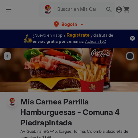
Bogotá
Regístrate
¿Nuevo en Rappi?
y disfruta de
envíos gratis por semanas
Aplican TyC
Mis Carnes Parrilla
Hamburguesas - Comuna 4
Piedrapintada
Av. Guabinal #57-15, Ibagué, Tolima, Colombia plazoleta de