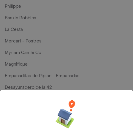
Philippe
Baskin Robbins
La Cesta
Mercari - Postres
Myriam Camhi Co
Magnifique
Empanaditas de Pipian - Empanadas
Desayunadero de la 42
Luisa Postres
Sopitas y Frijoladas
Subway