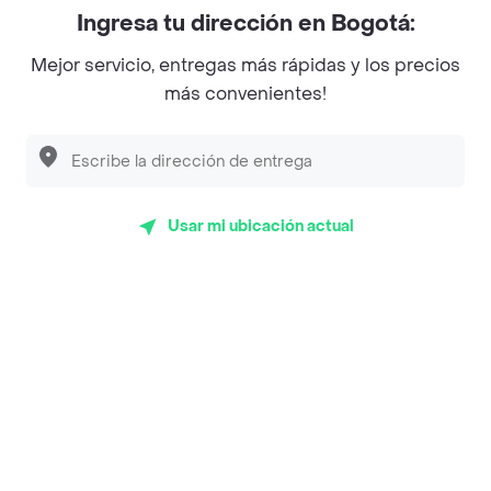
Ingresa tu dirección en Bogotá:
Top Marcas y Cadenas de Restaurantes
Mejor servicio, entregas más rápidas y los precios
más convenientes!
Encuéntranos en estos países
Usar mi ubicación actual
App Store
Google play
AppGallery
Pide tu comida favorita cerca de ti
Categorías