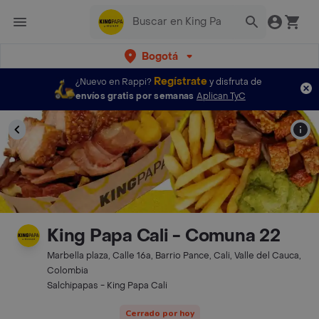
Bogotá
Regístrate
¿Nuevo en Rappi?
y disfruta de
envíos gratis por semanas
Aplican TyC
King Papa Cali - Comuna 22
Marbella plaza, Calle 16a, Barrio Pance, Cali, Valle del Cauca,
Colombia
Salchipapas - King Papa Cali
Cerrado por hoy