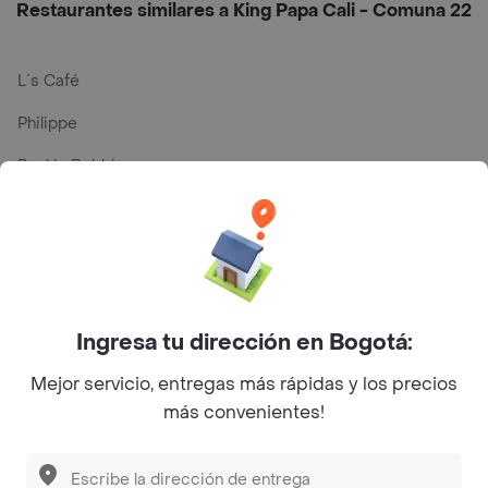
Restaurantes similares a King Papa Cali - Comuna 22
L´s Café
Philippe
Baskin Robbins
La Cesta
Mercari - Postres
Myriam Camhi Co
Magnifique
Ingresa tu dirección en Bogotá:
Empanaditas de Pipian - Empanadas
Mejor servicio, entregas más rápidas y los precios
más convenientes!
Desayunadero de la 42
Luisa Postres