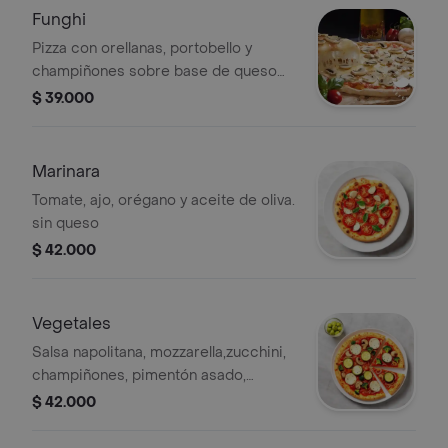
Funghi
Pizza con orellanas, portobello y
champiñones sobre base de queso
fundido.
$ 39.000
Marinara
Tomate, ajo, orégano y aceite de oliva.
sin queso
$ 42.000
Vegetales
Salsa napolitana, mozzarella,zucchini,
champiñones, pimentón asado,
brócoli y cebolla.
$ 42.000