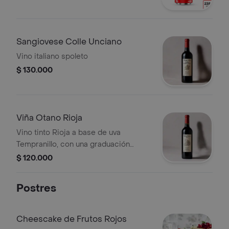
Sangiovese Colle Unciano
Vino italiano spoleto
$ 130.000
Viña Otano Rioja
Vino tinto Rioja a base de uva
Tempranillo, con una graduación
alcohólica de 14.0% ABV, envejecido
$ 120.000
en barrica de roble.
Postres
Cheescake de Frutos Rojos