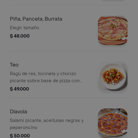
Piña, Panceta, Burrata
Elegir tamaño
$ 48.000
Teo
Ragú de res, tocineta y chorizo
picante sobre base de pizza con
espaguetis y queso.
$ 49.000
Diavola
Salami picante, aceitunas negras y
peperoncino
$ 50.000