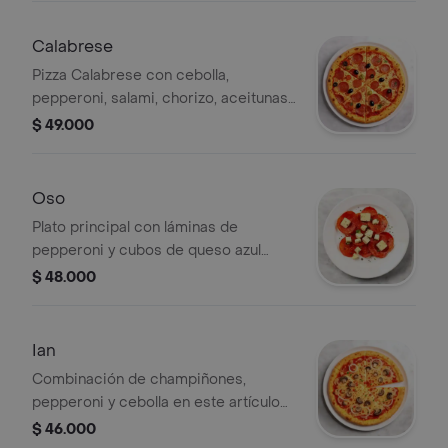
Calabrese
Pizza Calabrese con cebolla,
pepperoni, salami, chorizo, aceitunas
verdes y negras.
$ 49.000
Oso
Plato principal con láminas de
pepperoni y cubos de queso azul
añejo.
$ 48.000
Ian
Combinación de champiñones,
pepperoni y cebolla en este artículo
de la categoría Other.
$ 46.000