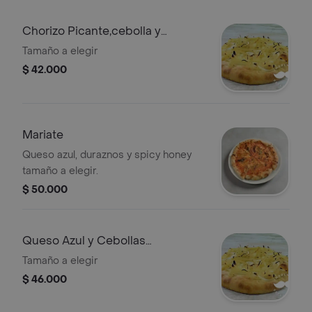
Chorizo Picante,cebolla y
Pimentón Asado
Tamaño a elegir
$ 42.000
Mariate
Queso azul, duraznos y spicy honey
tamaño a elegir.
$ 50.000
Queso Azul y Cebollas
Caramelizadas
Tamaño a elegir
$ 46.000