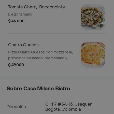
Tomate Cherry, Bocconcini y
Pesto
Elegir tamaño
$ 46.000
Cuatro Quesos
Pizza Cuatro Quesos con mozzarella,
provolone ahumado, parmesano y
straciatella.
$ 49.000
Sobre Casa Milano Bistro
Cl. 117 #5A-13, Usaquén,
Dirección
Bogotá, Colombia