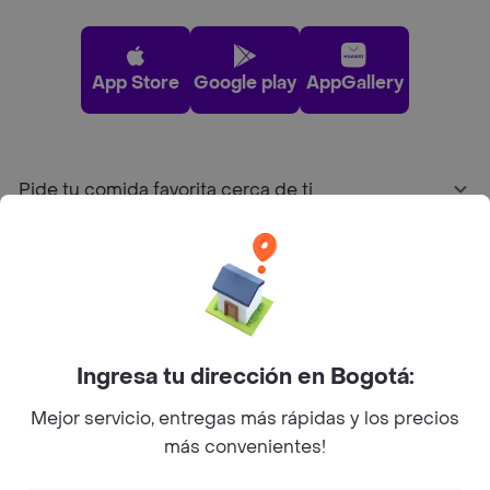
App Store
Google play
AppGallery
Pide tu comida favorita cerca de ti
Categorías
Únete a Rappi
Ingresa tu dirección en Bogotá:
Sobre Rappi
Mejor servicio, entregas más rápidas y los precios
más convenientes!
Facebook
Twitter
Instagram