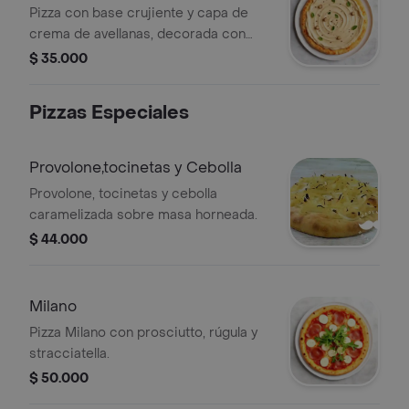
Pizza con base crujiente y capa de
crema de avellanas, decorada con
avellanas enteras y hojas de menta.
$ 35.000
Pizzas Especiales
Provolone,tocinetas y Cebolla
Provolone, tocinetas y cebolla
caramelizada sobre masa horneada.
$ 44.000
Milano
Pizza Milano con prosciutto, rúgula y
stracciatella.
$ 50.000