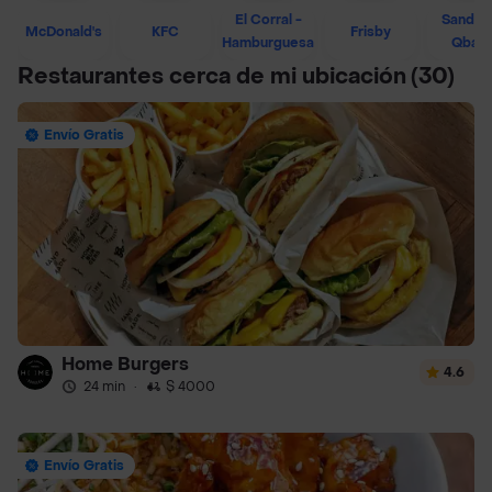
El Corral -
Sandwi
McDonald's
KFC
Frisby
Hamburguesa
Qban
Restaurantes cerca de mi ubicación
(30)
Envío Gratis
Home Burgers
4.6
24 min
·
$ 4000
Envío Gratis