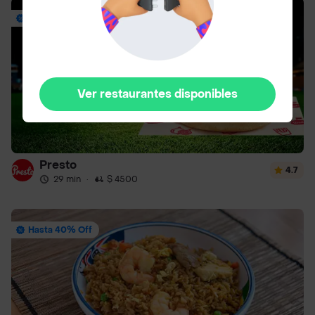
Envío Gratis
Ver restaurantes disponibles
Presto
4.7
29 min
·
$ 4500
Hasta 40% Off