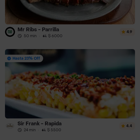
Mr Ribs - Parrilla
4.9
50 min
·
$ 6000
Hasta 23% Off
Sir Frank - Rapida
4.4
24 min
·
$ 5500