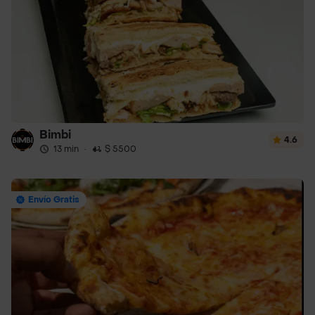
Bimbi
4.6
13 min
·
$ 5500
Envío Gratis