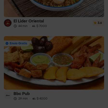
El Lider Oriental
3.6
44 min
·
$ 7000
Envío Gratis
Bbc Pub
29 min
·
$ 4000