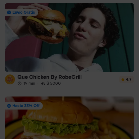
Envío Gratis
Que Chicken By RobeGrill
4.7
19 min
·
$ 5000
Hasta 33% Off