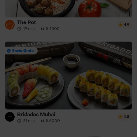
The Pot
4.9
19 min
·
$ 4000
Envío Gratis
Bridados Muhai
4.8
51 min
·
$ 6000