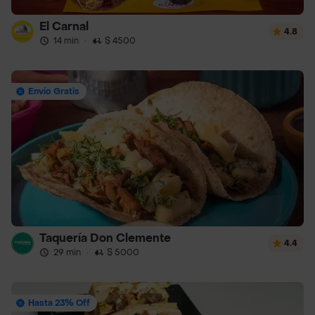
El Carnal
4.8
14 min
·
$ 4500
Envío Gratis
Taquería Don Clemente
4.4
29 min
·
$ 5000
Hasta 23% Off