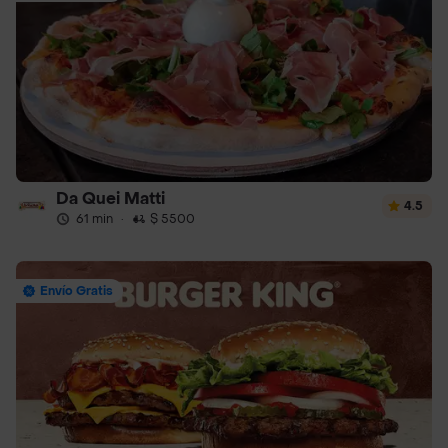
Da Quei Matti
4.5
61 min
·
$ 5500
Envío Gratis