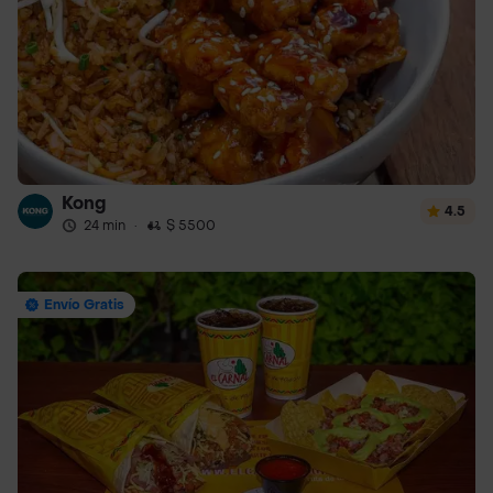
Kong
4.5
24 min
·
$ 5500
Envío Gratis