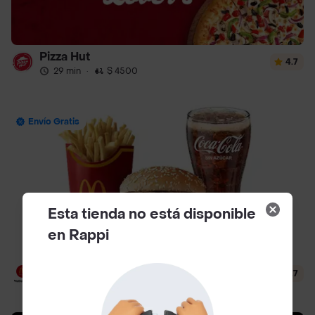
Pizza Hut
4.7
29 min
·
$ 4500
Envío Gratis
Esta tienda no está disponible
en Rappi
McDonald's
4.7
12 min
·
$ 3500