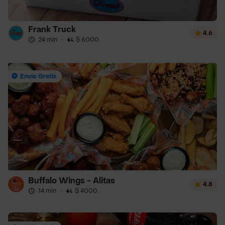
Frank Truck
4.6
24 min
·
$ 6000
Envío Gratis
Buffalo Wings - Alitas
4.8
14 min
·
$ 4000