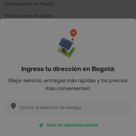
Restaurantes en Pitalito
Restaurantes en Ipiales
Restaurantes en San Andres
Restaurantes cerca de mi para pedir Comida a Domicilio -
Top Marcas y Cadenas de Restaurantes
Ingresa tu dirección en Bogotá:
Encuéntranos en estos países
Mejor servicio, entregas más rápidas y los precios
más convenientes!
App Store
Google play
AppGallery
Usar mi ubicación actual