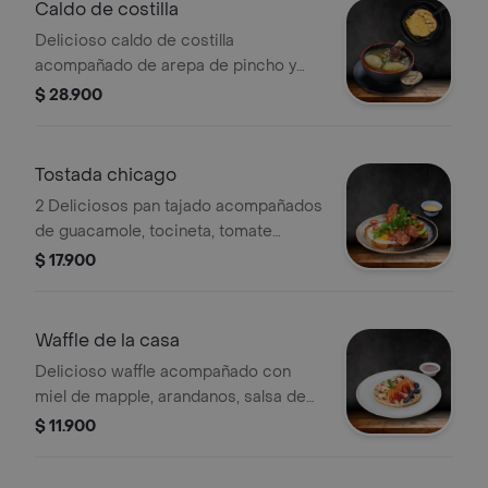
Caldo de costilla
Delicioso caldo de costilla
acompañado de arepa de pincho y
huevos al gusto
$ 28.900
Tostada chicago
2 Deliciosos pan tajado acompañados
de guacamole, tocineta, tomate
cherry, queso cheddar, y 2 huevos
$ 17.900
pochados.
Waffle de la casa
Delicioso waffle acompañado con
miel de mapple, arandanos, salsa de
mora o salsa de chocolate y fruta de
$ 11.900
temporada