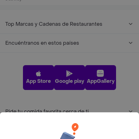
Top Marcas y Cadenas de Restaurantes
Encuéntranos en estos países
App Store
Google play
AppGallery
Pide tu comida favorita cerca de ti
Categorías