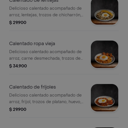
Calentado de lentejas
Delicioso calentado acompañado de
arroz, lentejas, trozos de chicharrón,
huevo, tajada de platano
$ 29.900
Calentado ropa vieja
Delicioso calentado acompañado de
arroz, carne desmechada, trozos de
chicharron, huevo, papa criolla
$ 34.900
Calentado de frijoles
Delicioso calentado acompañado de
arroz, frijol, trozos de platano, huevo,
chorizo, arepa de pincho
$ 29.900