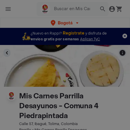
Bogotá
Regístrate
¿Nuevo en Rappi?
y disfruta de
envíos gratis por semanas
Aplican TyC
Mis Carnes Parrilla
Desayunos - Comuna 4
Piedrapintada
Calle 57, Ibagué, Tolima, Colombia