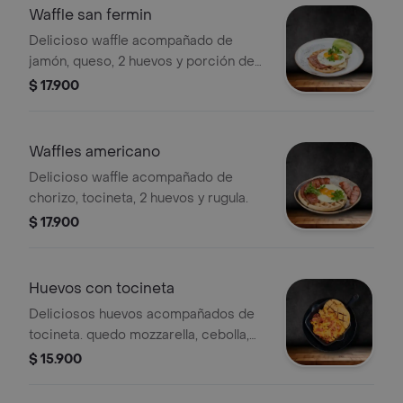
Waffle san fermin
Delicioso waffle acompañado de
jamón, queso, 2 huevos y porción de
aguacate
$ 17.900
Waffles americano
Delicioso waffle acompañado de
chorizo, tocineta, 2 huevos y rugula.
$ 17.900
Huevos con tocineta
Deliciosos huevos acompañados de
tocineta. quedo mozzarella, cebolla,
tomate y arepa de queso
$ 15.900