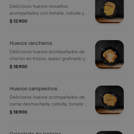
Deliciosos huevos revueltos
acompañados con tomate, cebolla y
arepa de queso
$ 12.900
Huevos rancheros
Deliciosos huevos acompañados de
chorizo en trozos, queso gratinado y
arepa de queso
$ 18.900
Huevos campesinos
Deliciosos huevos acompañados de
carne desmechada, cebolla, tomate y
arepa de queso
$ 18.900