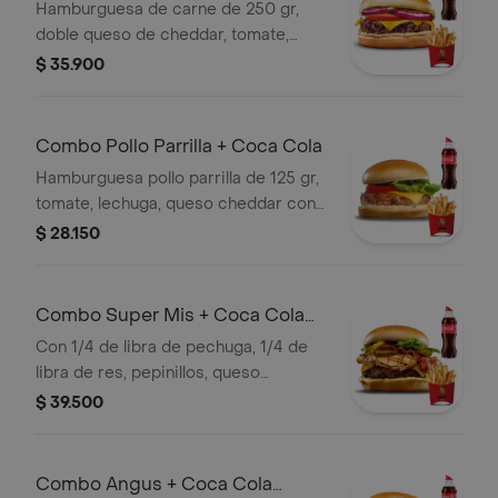
400 ml
Hamburguesa de carne de 250 gr,
doble queso de cheddar, tomate,
cebolla, papas y Coca-Cola Original
$ 35.900
400 ml.
Combo Pollo Parrilla + Coca Cola
Hamburguesa pollo parrilla de 125 gr,
tomate, lechuga, queso cheddar con
papas y coca cola original 400ml.
$ 28.150
Combo Super Mis + Coca Cola
400Ml
Con 1/4 de libra de pechuga, 1/4 de
libra de res, pepinillos, queso
cheddar, tocinera, lechuga. con papas
$ 39.500
y coca cola original 400ml.
Combo Angus + Coca Cola