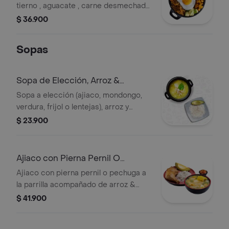
tierno , aguacate , carne desmechada
, plátano maduro & huevo .
$ 36.900
Sopas
Sopa de Elección, Arroz &
Aguacate
Sopa a elección (ajiaco, mondongo,
verdura, frijol o lentejas), arroz y
aguacate.
$ 23.900
Ajiaco con Pierna Pernil O
Pechuga
Ajiaco con pierna pernil o pechuga a
la parrilla acompañado de arroz &
aguacate.
$ 41.900