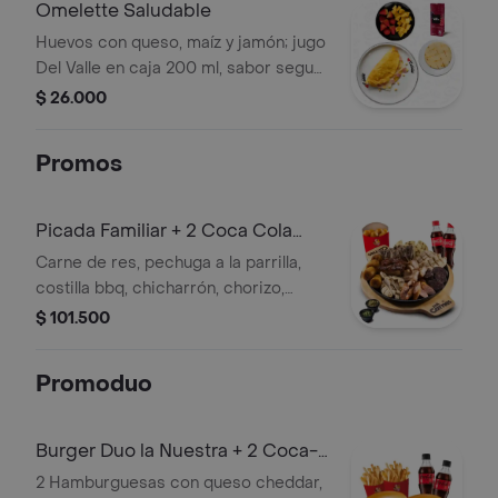
Omelette Saludable
Huevos con queso, maíz y jamón; jugo
Del Valle en caja 200 ml, sabor segun
disponibilidad. Porción de fruta del
$ 26.000
huerto y arepa de queso
Promos
Picada Familiar + 2 Coca Cola
400ml
Carne de res, pechuga a la parrilla,
costilla bbq, chicharrón, chorizo,
morcilla, arepa de queso, plátano y
$ 101.500
papa criolla; con 2 coca cola 400ml.
Promoduo
Burger Duo la Nuestra + 2 Coca-
cola
2 Hamburguesas con queso cheddar,