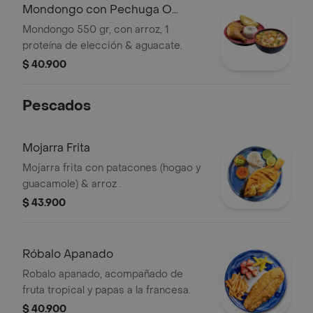
Mondongo con Pechuga O
Pierna Pernil
Mondongo 550 gr, con arroz, 1
proteína de elección & aguacate.
$ 40.900
Pescados
Mojarra Frita
Mojarra frita con patacones (hogao y
guacamole) & arroz .
$ 43.900
Róbalo Apanado
Robalo apanado, acompañado de
fruta tropical y papas a la francesa.
$ 40.900