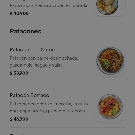
Papa criolla y ensalada de temporada
$ 40.900
Patacones
Patacón con Carne
Patacón con carne desmechada,
guacamole, hogao y salsa.
$ 38.900
Patacón Berraco
Patacón con chorizo, morcilla, costilla
bbq, papa criolla, guacamole & hogao
.
$ 46.900