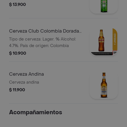
$ 13.900
Cerveza Club Colombia Dorada
Bot. 330ml
Tipo de cerveza: Lager. % Alcohol:
4.7%. País de origen: Colombia
$ 10.900
Cerveza Andina
Cerveza andina
$ 11.900
Acompañamientos