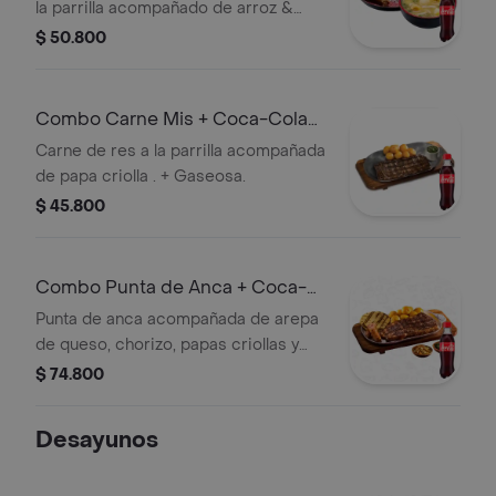
la parrilla acompañado de arroz &
aguacate. + Gaseosa.
$ 50.800
Combo Carne Mis + Coca-Cola
Sabor Original 400 ml
Carne de res a la parrilla acompañada
de papa criolla . + Gaseosa.
$ 45.800
Combo Punta de Anca + Coca-
Cola Sabor Original 400 ml
Punta de anca acompañada de arepa
de queso, chorizo, papas criollas y
ensalada de temporada + Gaseosa.
$ 74.800
Desayunos