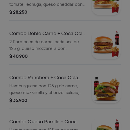
tomate, lechuga, queso cheddar con
papas y coca cola original 400ml.
$ 28.250
Combo Doble Carne + Coca Cola
400ml
2 Porciones de carne, cada una de
125 g, queso mozzarella con
guarnición a elección y coca cola
$ 40.900
original 400ml.
Combo Ranchera + Coca Cola
400ml
Hamburguesa con 125 g de carne,
queso mozzarella y chorizo, salsas,
coca cola sin azúcar 400ml y
$ 35.900
guarnición a elección.
Combo Queso Parrilla + Coca
Cola