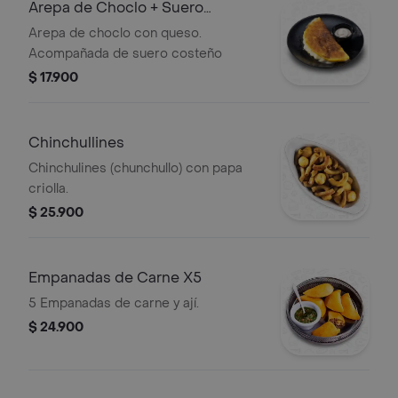
Arepa de Choclo + Suero
Costeño
Arepa de choclo con queso.
Acompañada de suero costeño
$ 17.900
Chinchullines
Chinchulines (chunchullo) con papa
criolla.
$ 25.900
Empanadas de Carne X5
5 Empanadas de carne y ají.
$ 24.900