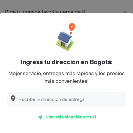
Pide tu comida favorita cerca de ti
Categorías
Únete a Rappi
Ingresa tu dirección en Bogotá:
Sobre Rappi
Mejor servicio, entregas más rápidas y los precios
más convenientes!
Facebook
Twitter
Instagram
©
2026
Rappi Inc. All rights reserved.
Usar mi ubicación actual
Rappi S.A.S. --- NIT 900.843.898-9 --- Calle 63 # 16A-02