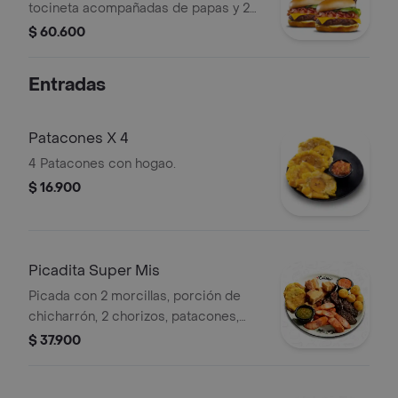
tocineta acompañadas de papas y 2
Coca-Cola Original 400ml.
$ 60.600
Entradas
Patacones X 4
4 Patacones con hogao.
$ 16.900
Picadita Super Mis
Picada con 2 morcillas, porción de
chicharrón, 2 chorizos, patacones,
papas criollas & hogao.
$ 37.900