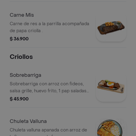
Carne Mis
Carne de res a la parrilla acompañada
de papa criolla .
$ 36.900
Criollos
Sobrebarriga
Sobrebarriga con arroz con fideos,
salsa grille, huevo frito, 1 pap saladas
& porción de aguacate .
$ 45.900
Chuleta Valluna
Chuleta valluna apanada con arroz de