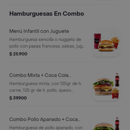
Hamburguesas En Combo
Menú Infantil con Juguete
Hamburguesa sencilla o nuggets de
pollo con papas francesa, salsas, jugo
del valle 200 ml y juguete de
$ 25.900
temporada
Combo Mixta + Coca Cola
Original 400 ml
Hamburguesa mixta, con 125gr de h.
carne, 125 gr de h. pollo, queso
cheddar, tomate, lechuga, cebolla con
$ 39.900
papas y Coca-Cola Original 400 ml.
Combo Pollo Apanado + Coca
Cola 400ml
Hamburguesa de pollo apanado, con