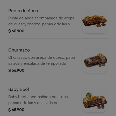
Punta de Anca
Punta de anca acompañada de arepa
de queso, chorizo, papas criollas y
ensalada de temporada
$ 65.900
Churrasco
Churrasco con arepa de queso, papa
salada y ensalada de temporada.
$ 56.900
Baby Beef
Baby beef acompañado de arepa,
papas criollas y ensalada de
temporada.
$ 65.900