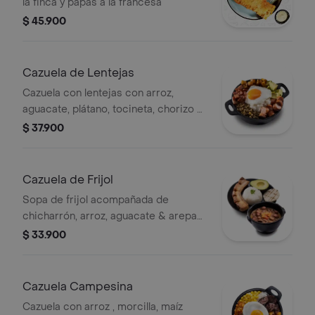
la finca y papas a la francesa
$ 45.900
Cazuela de Lentejas
Cazuela con lentejas con arroz,
aguacate, plátano, tocineta, chorizo &
huevo .
$ 37.900
Cazuela de Frijol
Sopa de frijol acompañada de
chicharrón, arroz, aguacate & arepa
de pincho.
$ 33.900
Cazuela Campesina
Cazuela con arroz , morcilla, maíz