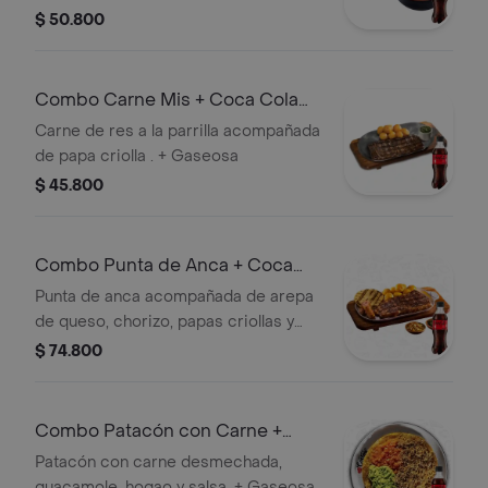
aguacate. + Gaseosa
$ 50.800
Combo Carne Mis + Coca Cola
Sin Azúcar 400 ml
Carne de res a la parrilla acompañada
de papa criolla . + Gaseosa
$ 45.800
Combo Punta de Anca + Coca
Cola Sin Azúcar 400 ml
Punta de anca acompañada de arepa
de queso, chorizo, papas criollas y
ensalada de temporada + Gaseosa
$ 74.800
Combo Patacón con Carne +
Coca Cola Sin Azúcar 400 ml
Patacón con carne desmechada,
guacamole, hogao y salsa. + Gaseosa