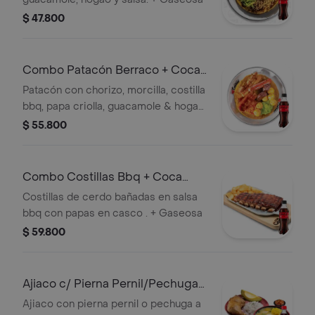
$ 47.800
Combo Patacón Berraco + Coca
Cola Sin Azúcar 400 ml
Patacón con chorizo, morcilla, costilla
bbq, papa criolla, guacamole & hogao
. + Gaseosa
$ 55.800
Combo Costillas Bbq + Coca
Cola Sin Azúcar 400 ml
Costillas de cerdo bañadas en salsa
bbq con papas en casco . + Gaseosa
$ 59.800
Ajiaco c/ Pierna Pernil/Pechuga
+Cocacola Org 400ml
Ajiaco con pierna pernil o pechuga a