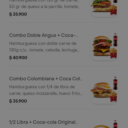
Hamburguesa con 125 gr de carne,
50 gr de queso a la parrilla, tomate,
lechuga, guarnición a elección y coca
$ 35.900
cola original 400ml.
Combo Doble Angus + Coca-
cola 400 ml
Hamburguesa con doble carne de
130g c/u , tomate, cebolla, lechuga,
queso cheddar, salsa, papas y Coca-
$ 40.900
Cola Original 400ml.
Combo Colombiana + Coca Cola
400ml
Hamburguesa con 1/4 de libra de
carne, queso mozzarella, huevo frito,
tocineta y cebolla grille con
$ 35.900
guarnición a elección y coca cola
original 400ml.
1/2 Libra + Coca-cola Original