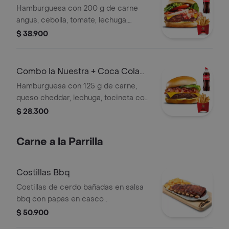
400ml
Hamburguesa con 200 g de carne
angus, cebolla, tomate, lechuga,
queso cheddar, tocineta, salsas,
$ 38.900
papas y coca cola 400ml.
Combo la Nuestra + Coca Cola
400ml
Hamburguesa con 125 g de carne,
queso cheddar, lechuga, tocineta con
guarnición a elección y coca cola
$ 28.300
original 400ml.
Carne a la Parrilla
Costillas Bbq
Costillas de cerdo bañadas en salsa
bbq con papas en casco .
$ 50.900