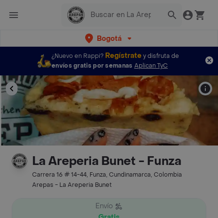
Bogotá
Regístrate
¿Nuevo en Rappi?
y disfruta de
envíos gratis por semanas
Aplican TyC
La Areperia Bunet - Funza
Carrera 16 # 14-44, Funza, Cundinamarca, Colombia
Arepas - La Areperia Bunet
Envío
Gratis