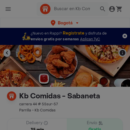
Bogotá
Regístrate
¿Nuevo en Rappi?
y disfruta de
envíos gratis por semanas
Aplican TyC
Kb Comidas - Sabaneta
carrera 44 # 55sur-57
Parrilla - Kb Comidas
Delivery
Envío
Gratis
35 min