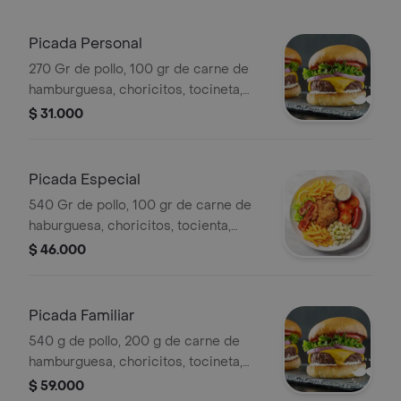
Picada Personal
270 Gr de pollo, 100 gr de carne de
hamburguesa, choricitos, tocineta,
papas a la francesa, salchicha y arepa.
$ 31.000
Picada Especial
540 Gr de pollo, 100 gr de carne de
haburguesa, choricitos, tocienta,
papas a la francesa, salchicha y arepa.
$ 46.000
Picada Familiar
540 g de pollo, 200 g de carne de
hamburguesa, choricitos, tocineta,
papas a la francesa, salchicha y arepa.
$ 59.000