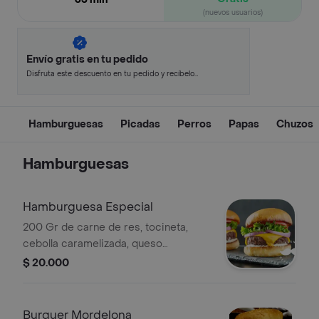
(nuevos usuarios)
Envío gratis en tu pedido
Disfruta este descuento en tu pedido y recíbelo
en minutos.
Hamburguesas
Picadas
Perros
Papas
Chuzos
Hamburguesas
Hamburguesa Especial
200 Gr de carne de res, tocineta,
cebolla caramelizada, queso
mozzarella, ensalada de la casa y ripio
$ 20.000
de papas.
Burguer Mordelona