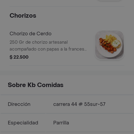
casa.
Chorizos
Chorizo de Cerdo
250 Gr de chorizo artesanal
acompañado con papas a la francesa,
arepa con queso mozzarella y
$ 22.500
ensalada de la casa.
Sobre Kb Comidas
Dirección
carrera 44 # 55sur-57
Especialidad
Parrilla