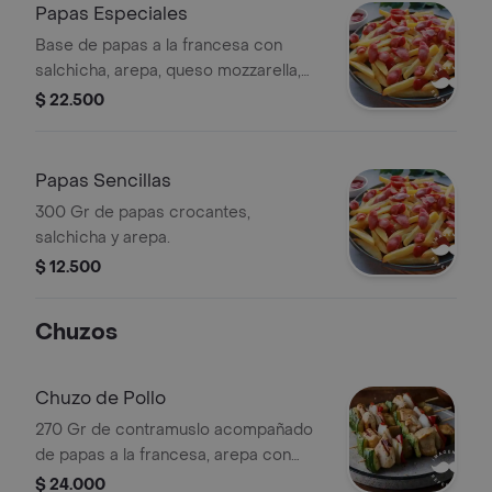
Papas Especiales
Base de papas a la francesa con
salchicha, arepa, queso mozzarella,
tocineta y ensalada de la casa.
$ 22.500
Papas Sencillas
300 Gr de papas crocantes,
salchicha y arepa.
$ 12.500
Chuzos
Chuzo de Pollo
270 Gr de contramuslo acompañado
de papas a la francesa, arepa con
queso mozzarella y ensalada de la
$ 24.000