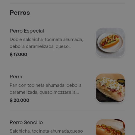
Perros
Perro Especial
Doble salchicha, tocineta ahumada,
cebolla caramelizada, queso
mozzarella, ensalada de la casa y
$ 17.000
ripio.
Perra
Pan con tocineta ahumada, cebolla
caramelizada, queso mozzarella,
ensalada y ripio de papa.
$ 20.000
Perro Sencillo
Salchicha, tocineta ahumada,queso