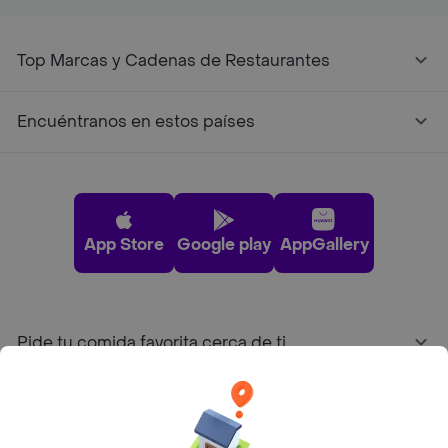
Top Marcas y Cadenas de Restaurantes
Encuéntranos en estos países
App Store
Google play
AppGallery
Pide tu comida favorita cerca de ti
Categorías