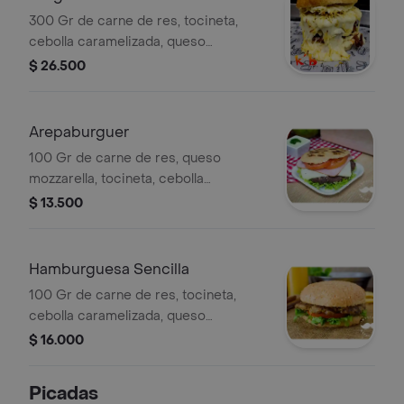
300 Gr de carne de res, tocineta,
cebolla caramelizada, queso
mozzarella, ensalada de la casa y ripio
$ 26.500
en fósforo.
Arepaburguer
100 Gr de carne de res, queso
mozzarella, tocineta, cebolla
caramelizada, ensalada de la casa y
$ 13.500
ripio de papas.
Hamburguesa Sencilla
100 Gr de carne de res, tocineta,
cebolla caramelizada, queso
mozzarella, ensalada de la casa y ripio
$ 16.000
de papas.
Picadas