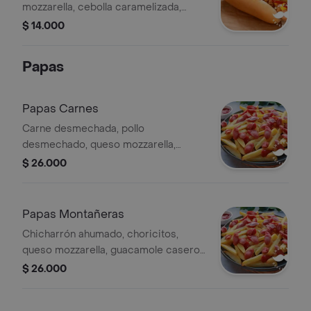
mozzarella, cebolla caramelizada,
ensalada de la casa y ripio de papas.
$ 14.000
Papas
Papas Carnes
Carne desmechada, pollo
desmechado, queso mozzarella,
guacamole artesanal con base de
$ 26.000
papas a la francesa de 420 gr.
Papas Montañeras
Chicharrón ahumado, choricitos,
queso mozzarella, guacamole casero
con base de papas a la francesa de
$ 26.000
420 gr.