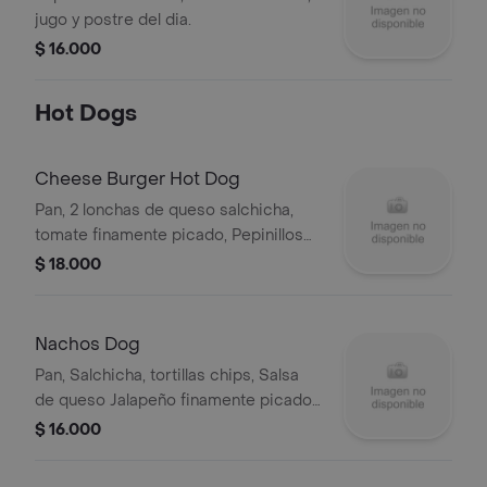
jugo y postre del dia.
$ 16.000
Hot Dogs
Cheese Burger Hot Dog
Pan, 2 lonchas de queso salchicha,
tomate finamente picado, Pepinillos
con salsa de la casa y Cebolla picada.
$ 18.000
Nachos Dog
Pan, Salchicha, tortillas chips, Salsa
de queso Jalapeño finamente picado,
acompañado con crocantes nachos.
$ 16.000