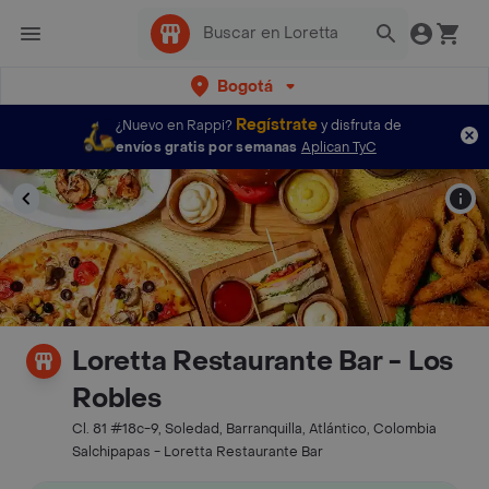
Bogotá
Regístrate
¿Nuevo en Rappi?
y disfruta de
envíos gratis por semanas
Aplican TyC
Loretta Restaurante Bar - Los
Robles
Cl. 81 #18c-9, Soledad, Barranquilla, Atlántico, Colombia
Salchipapas - Loretta Restaurante Bar