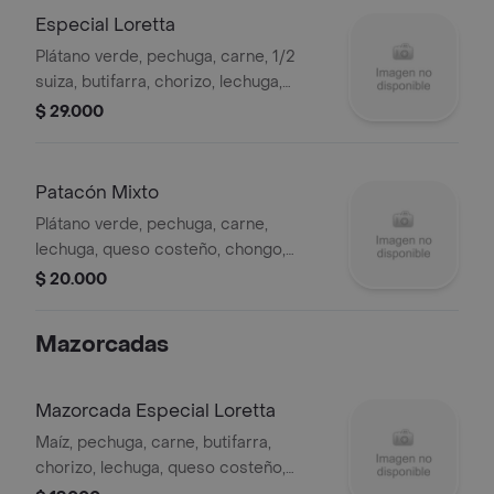
Especial Loretta
Plátano verde, pechuga, carne, 1/2
suiza, butifarra, chorizo, lechuga,
queso costeño, chongo, tártara.
$ 29.000
Patacón Mixto
Plátano verde, pechuga, carne,
lechuga, queso costeño, chongo,
tártara.
$ 20.000
Mazorcadas
Mazorcada Especial Loretta
Maíz, pechuga, carne, butifarra,
chorizo, lechuga, queso costeño,
chongo, tártara, piña, gratinado.