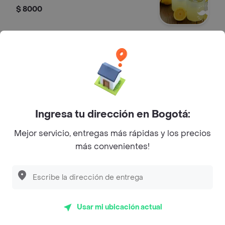
$ 8000
Jugo de Maracuyá
Jugo de maracuyá en agua.
$ 8000
Ingresa tu dirección en Bogotá:
Limonada de Coco
Mejor servicio, entregas más rápidas y los precios
Limonada de coco.
más convenientes!
$ 12.000
Malteada
Usar mi ubicación actual
Malteada con sabor a elegir.