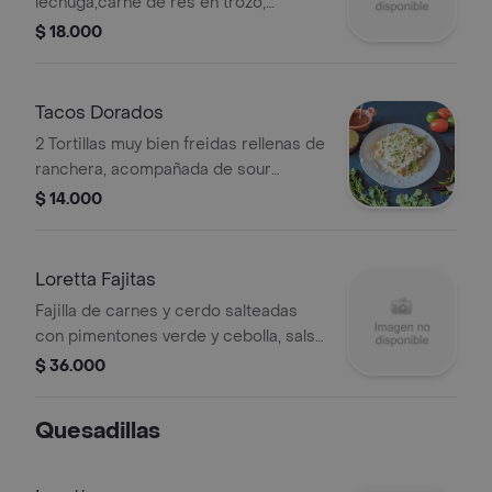
lechuga,carne de res en trozo,
chorizo, cebolla en juliana, sour cream
$ 18.000
y guacamole, pico de gallo, salsa
ranchera
Tacos Dorados
2 Tortillas muy bien freidas rellenas de
ranchera, acompañada de sour
cream, pico de gallo, guacamole y
$ 14.000
salsa ranchera.
Loretta Fajitas
Fajilla de carnes y cerdo salteadas
con pimentones verde y cebolla, salsa
ranchera, sour cream, lechuga, pico e
$ 36.000
gallo, y 4 tortillas.
Quesadillas