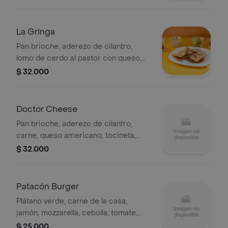
La Gringa
Pan brioche, aderezo de cilantro,
lomo de cerdo al pastor con queso,
cilantro finamente picado, ceboIla
$ 32.000
blanca.
Doctor Cheese
Pan brioche, aderezo de cilantro,
carne, queso americano, tocineta,
pepinillos, jeringa de queso para
$ 32.000
nachos.
Patacón Burger
Plátano verde, carne de la casa,
jamón, mozzarella, cebolla, tomate,
lechuga crespa, tártara.
$ 25.000