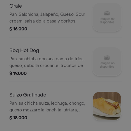
Orale
Pan, Salchicha, Jalapeño, Queso, Sour
cream, salsa de la casa y doritos.
$ 16.000
Bbq Hot Dog
Pan, salchicha con una cama de fríes,
queso, ceboIla crocante, trocitos de
tocineta ahumada, con salsa especial
$ 19.000
BBQ.
Suizo Gratinado
Pan, salchicha suiza, lechuga, chongo,
queso mozzarella lonchita, tártara,
tocineta.
$ 18.000