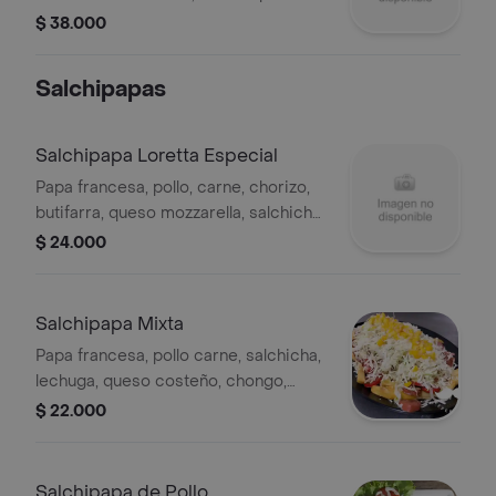
cerdo a la BBQ, costra de queso en
$ 38.000
top del pan.
Salchipapas
Salchipapa Loretta Especial
Papa francesa, pollo, carne, chorizo,
butifarra, queso mozzarella, salchicha,
lechuga, maíz, tocineta, queso
$ 24.000
cheddar, lechuga, queso costeño,
chongo, tártara.
Salchipapa Mixta
Papa francesa, pollo carne, salchicha,
lechuga, queso costeño, chongo,
tártara.
$ 22.000
Salchipapa de Pollo