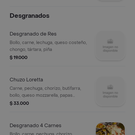
Desgranados
Desgranado de Res
Bollo, carne, lechuga, queso costeño,
chongo, tártara, piña
$ 19.000
Chuzo Loretta
Carne, pechuga, chorizo, butifarra,
bollo, queso mozzarella, papas
francesa, cebolla, pimentón, lechuga,
$ 33.000
queso costeño, chongo, tártara, piña.
Desgranado 4 Carnes
Bollo, carne, pechuga, chorizo,