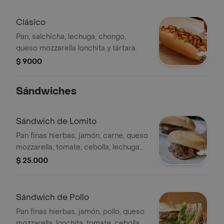
Clásico
Pan, salchicha, lechuga, chongo,
queso mozzarella lonchita y tártara.
$ 9000
Sándwiches
Sándwich de Lomito
Pan finas hierbas, jamón, carne, queso
mozzarella, tomate, cebolla, lechuga
crespa, tártara.
$ 25.000
Sándwich de Pollo
Pan finas hierbas, jamón, pollo, queso
mozzarella, lonchita, tomate, cebolla,