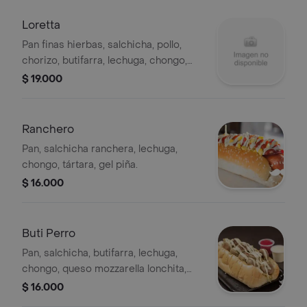
Loretta
Pan finas hierbas, salchicha, pollo,
chorizo, butifarra, lechuga, chongo,
queso mozzarella lonchita, tártara, gel
$ 19.000
piña.
Ranchero
Pan, salchicha ranchera, lechuga,
chongo, tártara, gel piña.
$ 16.000
Buti Perro
Pan, salchicha, butifarra, lechuga,
chongo, queso mozzarella lonchita,
tártara y gel piña.
$ 16.000