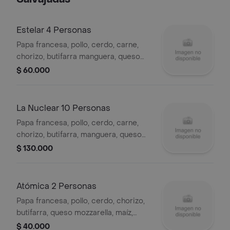
Estelar 4 Personas
Papa francesa, pollo, cerdo, carne,
chorizo, butifarra manguera, queso
mozzarella, maíz, tocineta, queso
$ 60.000
cheddar.
La Nuclear 10 Personas
Papa francesa, pollo, cerdo, carne,
chorizo, butifarra, manguera, queso
mozzarella, maíz tocineta, queso
$ 130.000
cheddar, lechuga, queso costeño
chongo, tártara.
Atómica 2 Personas
Papa francesa, pollo, cerdo, chorizo,
butifarra, queso mozzarella, maíz,
tocineta, queso cheddar.
$ 40.000