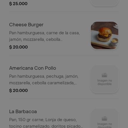
caramelizada, tomate, lechuga
$ 25.000
crespa, tártara.
Cheese Burger
Pan hamburguesa, carne de la casa,
jamón, mozzarella, cebolla
caramelizada, tomate, lechuga
$ 20.000
crespa, tártara
Americana Con Pollo
Pan hamburguesa, pechuga, jamón,
mozzarella, cebolla caramelizada,
tomate, lechuga crespa, tártara.
$ 20.000
La Barbacoa
Pan, 150 gr carne, Lonja de queso,
tocino caramelizado, doritos picados,