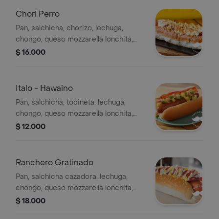
Chori Perro
Pan, salchicha, chorizo, lechuga,
chongo, queso mozzarella lonchita,
tártara y gel piña.
$ 16.000
Italo - Hawaino
Pan, salchicha, tocineta, lechuga,
chongo, queso mozzarella lonchita,
tártara, trocitos de piña.
$ 12.000
Ranchero Gratinado
Pan, salchicha cazadora, lechuga,
chongo, queso mozzarella lonchita,
tártara, gel piña.
$ 18.000