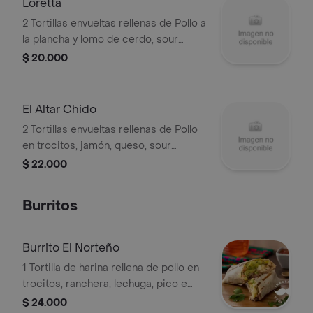
Loretta
2 Tortillas envueltas rellenas de Pollo a
la plancha y lomo de cerdo, sour
cream y queso fundido.
$ 20.000
El Altar Chido
2 Tortillas envueltas rellenas de Pollo
en trocitos, jamón, queso, sour
cream.
$ 22.000
Burritos
Burrito El Norteño
1 Tortilla de harina rellena de pollo en
trocitos, ranchera, lechuga, pico e
gallo, guacamole, queso fundido y
$ 24.000