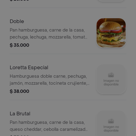
Doble
Pan hamburguesa, carne de la casa,
pechuga, lechuga, mozzarella, tomate,
cebolla caramelizada, tártara, queso
$ 35.000
cheddar, guacamole, sour cream.
Loretta Especial
Hamburguesa doble carne, pechuga,
jamón, mozzarella, tocineta crujiente,
papas francesas, queso costeño,
$ 38.000
cebolla, tomate, lechuga crespa, salsa
especial loretta . .
La Brutal
Pan hamburguesa, carne de la casa,
queso cheddar, cebolla caramelizada,