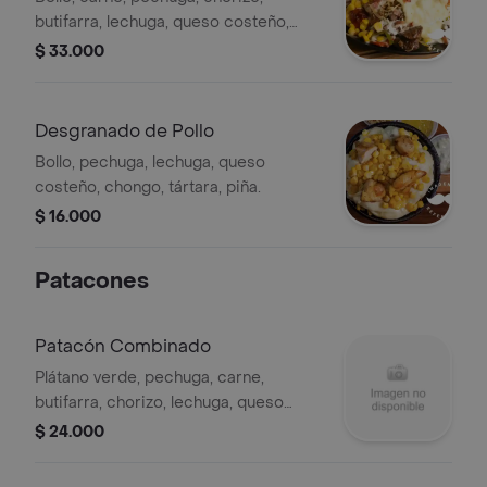
butifarra, lechuga, queso costeño,
chongo, tártara, piña.
$ 33.000
Desgranado de Pollo
Bollo, pechuga, lechuga, queso
costeño, chongo, tártara, piña.
$ 16.000
Patacones
Patacón Combinado
Plátano verde, pechuga, carne,
butifarra, chorizo, lechuga, queso
costeño, chongo, tártara.
$ 24.000