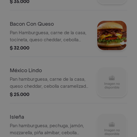
Flameada.
$ 35.000
Bacon Con Queso
Pan Hamburguesa, carne de la casa,
tocineta, queso cheddar, cebolla
caramelizada, tomate, tártara.
$ 32.000
México Lindo
Pan hamburguesa, carne de la casa,
queso cheddar, cebolla caramelizada,
nachos, pico e gallo, guacamole, sour
$ 25.000
cream, salsa ranchera.
Isleña
Pan hamburguesa, pechuga, jamón,
mozzarella, piña almíbar, cebolla