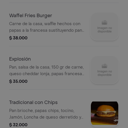
Pepinillos.
Waffel Fries Burger
Carne de la casa, waffle hechos con
papas a la francesa sustituyendo pan,
queso cheddar rallado, mayonesa,
$ 38.000
Salsa de la casa, Lechuga, tomate,
jalapeño.
Explosión
Pan, salsa de la casa, 150 gr de carne,
queso cheddar lonja, papas francesas
en lop del pan, Papas francesas,
$ 35.000
queso cheddar derretido y tocino
rallado.
Tradicional con Chips
Pan brioche, papas chips, tocino,
Jamón, Loncha de queso derretido y
maíz.
$ 32.000