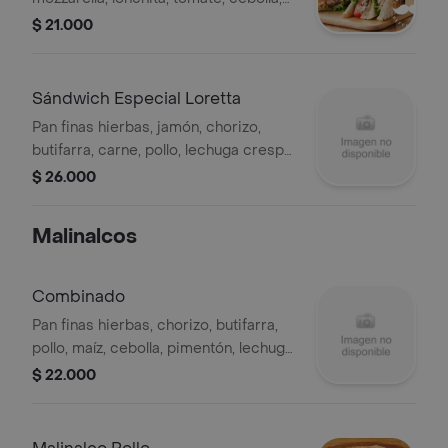
lechuga crespa, tártara.
$ 21.000
Sándwich Especial Loretta
Pan finas hierbas, jamón, chorizo,
butifarra, carne, pollo, lechuga crespa,
tártara
$ 26.000
Malinalcos
Combinado
Pan finas hierbas, chorizo, butifarra,
pollo, maíz, cebolla, pimentón, lechuga,
queso costeño, tártara.
$ 22.000