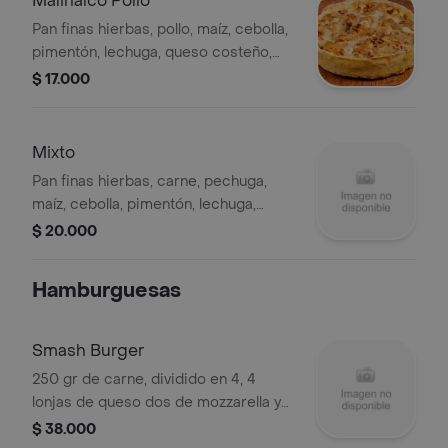
Malinalco Pollo
Pan finas hierbas, pollo, maíz, cebolla,
pimentón, lechuga, queso costeño,
tártara.
$ 17.000
Mixto
Pan finas hierbas, carne, pechuga,
maíz, cebolla, pimentón, lechuga,
queso costeño, tártara.
$ 20.000
Hamburguesas
Smash Burger
250 gr de carne, dividido en 4, 4
lonjas de queso dos de mozzarella y
dos de cheddar, Salsa de paprika,
$ 38.000