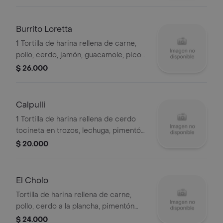
sour cream.
Burrito Loretta
1 Tortilla de harina rellena de carne,
pollo, cerdo, jamón, guacamole, pico
e gallo, salsa loretta, lechuga, sour
$ 26.000
cream.
Calpulli
1 Tortilla de harina rellena de cerdo
tocineta en trozos, lechuga, pimentón
verde, pico e gallo, guacamole, sour
$ 20.000
cream, salsa ranchera.
El Cholo
Tortilla de harina rellena de carne,
pollo, cerdo a la plancha, pimentón
verde, cebolla salteados, lechuga,
$ 24.000