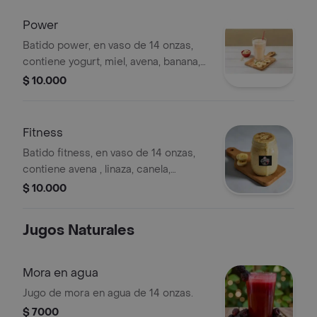
Power
Batido power, en vaso de 14 onzas,
contiene yogurt, miel, avena, banana,
leche, esencia y helado de vainilla.
$ 10.000
Fitness
Batido fitness, en vaso de 14 onzas,
contiene avena , linaza, canela,
banana, leche y helado y esencia de
$ 10.000
vainilla.
Jugos Naturales
Mora en agua
Jugo de mora en agua de 14 onzas.
$ 7000