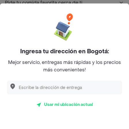
Pide tu comida favorita cerca de ti
Categorías
Únete a Rappi
Ingresa tu dirección en Bogotá:
Sobre Rappi
Mejor servicio, entregas más rápidas y los precios
más convenientes!
Facebook
Twitter
Instagram
©
2026
Rappi Inc. All rights reserved.
Usar mi ubicación actual
Rappi S.A.S. --- NIT 900.843.898-9 --- Calle 63 # 16A-02
Bogotá D.C. --- notificacionesrappi@rappi.com