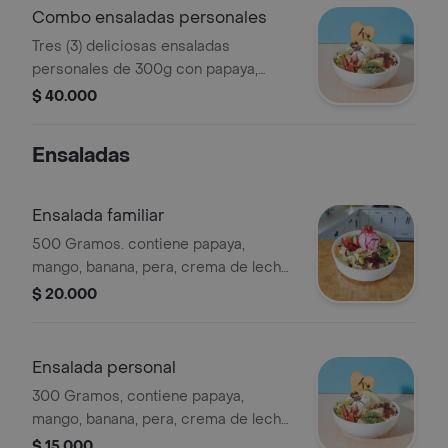
onzas.
Combo ensaladas personales
Tres (3) deliciosas ensaladas
personales de 300g con papaya,
banano, pera, mango, crema de leche,
$ 40.000
queso doble crema, galleta de helado,
kiwi, fresa, manzana, crema de
Ensaladas
chocolate o fresa o mora y helado.
Ensalada familiar
500 Gramos. contiene papaya,
mango, banana, pera, crema de leche,
queso rayado doble crema, decorado
$ 20.000
con fresas, galleta cobertura de
chocolate o fresa o mora, con una
bola de helado frutos rojos o vainilla .
Ensalada personal
300 Gramos, contiene papaya,
mango, banana, pera, crema de leche,
queso rayado doble crema, decorado
$ 15.000