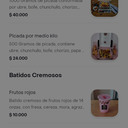
1000 Gramos de picada conformada
por ubre, bofe, chunchullo, chorizo,
papa a la francesa, papa criolla, yuca.
$ 40.000
Picada por medio kilo
500 Gramos de picada, contiene
ubre, chunchullo, bofe, chorizo, papa a
la francesa, papa criolla, yuca .
$ 24.000
Batidos Cremosos
Frutos rojos
Batido cremoso de frutos rojos de 14
onzas, con fresa, cereza, mora, agraz,
leche y una bola de helado de frutos
$ 10.000
rojos.