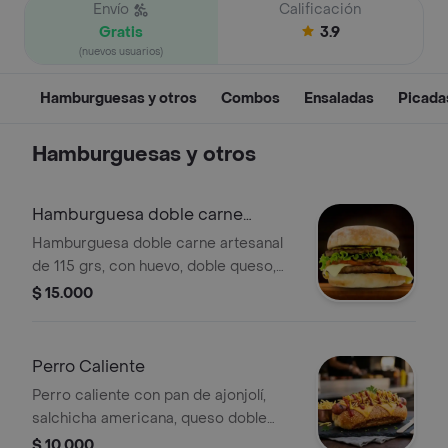
Envío
Calificación
Gratis
3.9
(nuevos usuarios)
Hamburguesas y otros
Combos
Ensaladas
Picada
Hamburguesas y otros
Hamburguesa doble carne
artesanal
Hamburguesa doble carne artesanal
de 115 grs, con huevo, doble queso,
lechuga, tomate, cabello de ángel y
$ 15.000
salsas.
Perro Caliente
Perro caliente con pan de ajonjolí,
salchicha americana, queso doble
crema, papas tipo cabello de ángel,
$ 10.000