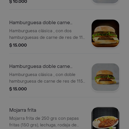
espinaca, rodaja de tomate, lonja de
$ 10.000
quesos doble crema y salsas varias.
Hamburguesa doble carne
conejera
Hamburguesa clásica , con dos
hamburguesas de carne de res de 115
gramos cada una, huevo frito, rodaja
$ 15.000
de tomate, doble lonja de queso,
cabello de ángel y ensalada rayada de
repollo con zanahoria y cilantro, con
Hamburguesa doble carne
salsas varias.
popeye
Hamburguesa clásica , con doble
hamburguesa de carne de res de 115
gramos cada una , huevo revuelto con
$ 15.000
espinacas, rodaja de tomate, doble
lonja de queso, cabello de ángel con
salsas varias-
Mojarra frita
Mojarra frita de 250 grs con papas
fritas (150 grs), lechuga, rodaja de