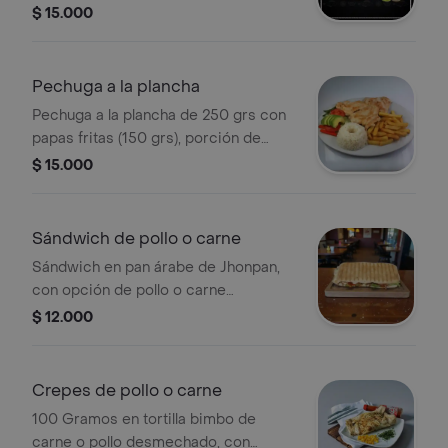
tomate, limón y porción de arroz.
$ 15.000
Pechuga a la plancha
Pechuga a la plancha de 250 grs con
papas fritas (150 grs), porción de
arroz, lechuga, rodaja de tomate y
$ 15.000
limón.
Sándwich de pollo o carne
Sándwich en pan árabe de Jhonpan,
con opción de pollo o carne
desmechada, rodaja de queso doble
$ 12.000
crema, lechuga crespa, rodajas de
tomate y salsas varias.
Crepes de pollo o carne
100 Gramos en tortilla bimbo de
carne o pollo desmechado, con