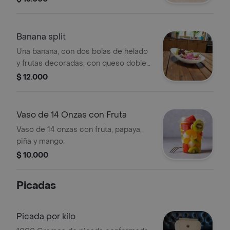
con fresas, galleta cobertura de
chocolate o fresa o mora, con una
bola de helado frutos rojos o vainilla .
Banana split
Una banana, con dos bolas de helado
y frutas decoradas, con queso doble
crema rayado, crema de leche,
$ 12.000
cobertura de chocolate o fresa o
mora.
Vaso de 14 Onzas con Fruta
Vaso de 14 onzas con fruta, papaya,
piña y mango.
$ 10.000
Picadas
Picada por kilo