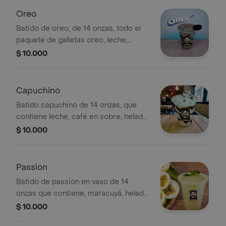
Oreo
Batido de oreo, de 14 onzas, todo el
paquete de galletas oreo, leche,
helado de vainilla, y esencia de vainilla.
$ 10.000
Capuchino
Batido capuchino de 14 onzas, que
contiene leche, café en sobre, helado
de vainilla y esencia.
$ 10.000
Passion
Batido de passion en vaso de 14
onzas que contiene, maracuyá, helado
de vainilla, leche, yerbabuena y
$ 10.000
esencia de vainilla.