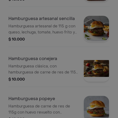
salsa de piña, salsa de tomate, salsa
barbiquiu y salsa de mostaza.
Hamburguesa artesanal sencilla
Hamburguesa artesanal de 115 g con
queso, lechuga, tomate, huevo frito y
salsas varias.
$ 10.000
Hamburguesa conejera
Hamburguesa clásica, con
hamburguesa de carne de res de 115
gramos, huevo frito, rodaja de tomate,
$ 10.000
lonja de queso, cabello de ángel y
ensalada rayada de repollo con
zanahoria y cilantro, con salsas varias.
Hamburguesa popeye
Hamburguesa de carne de res de
115g con huevo revuelto con