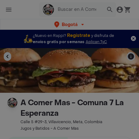
Bogotá
Regístrate
¿Nuevo en Rappi?
y disfruta de
envíos gratis por semanas
Aplican TyC
A Comer Mas - Comuna 7 La
Esperanza
Calle 5 #29-3, Villavicencio, Meta, Colombia
Jugos y Batidos - A Comer Mas