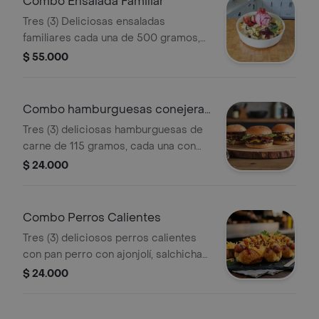
Combo Ensalada Familiar
Tres (3) Deliciosas ensaladas
familiares cada una de 500 gramos,
contiene papaya, mango, banana,
$ 55.000
pera, crema de leche, queso rayado
doble crema, decorado con fresas,
galleta cobertura de chocolate o
Combo hamburguesas conejeras
fresa o mora, con una bola de helado
sencillas
Tres (3) deliciosas hamburguesas de
frutos rojos o vainilla .
carne de 115 gramos, cada una con
huevo frito, rodaja de tomate, lonja de
$ 24.000
queso doble crema, cabello de ángel,
ensalada rayada de repollo, zanahoria
y cilantro, con salsa varias.
Combo Perros Calientes
Tres (3) deliciosos perros calientes
con pan perro con ajonjolí, salchicha
americana, lonja de queso doble
$ 24.000
crema, papas tipo cabello de Ángel,
salsa de piña, salsa de tomate, salsa