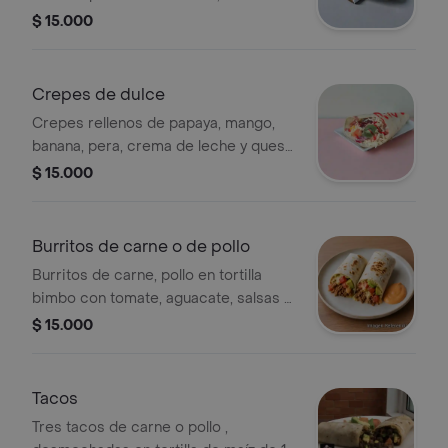
queso doble crema, maíz tierno,
$ 15.000
tomate en cuadros, lechuga crespa y
salsas varias.
Crepes de dulce
Crepes rellenos de papaya, mango,
banana, pera, crema de leche y queso
doble crema, cubiertos con
$ 15.000
chocolate. Incluye 120 gramos de
fruta.
Burritos de carne o de pollo
Burritos de carne, pollo en tortilla
bimbo con tomate, aguacate, salsas y
ají.
$ 15.000
Tacos
Tres tacos de carne o pollo ,