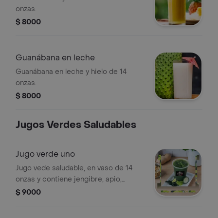
onzas.
$ 8000
Guanábana en leche
Guanábana en leche y hielo de 14
onzas.
$ 8000
Jugos Verdes Saludables
Jugo verde uno
Jugo vede saludable, en vaso de 14
onzas y contiene jengibre, apio,
pepino, manzana verde y piña. .
$ 9000