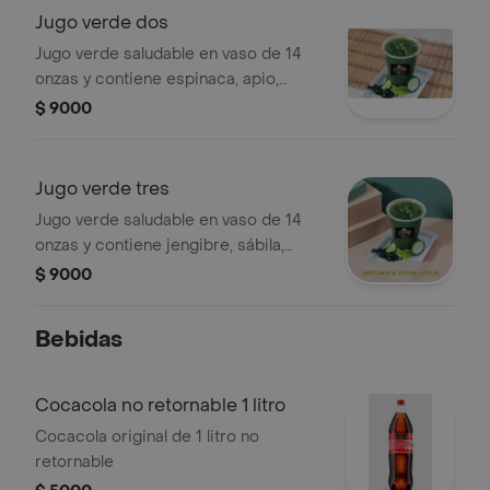
Jugo verde dos
Jugo verde saludable en vaso de 14
onzas y contiene espinaca, apio,
pepino, piña, naranja con yerbabuena.
$ 9000
Jugo verde tres
Jugo verde saludable en vaso de 14
onzas y contiene jengibre, sábila,
tomate de árbol, apio y pepino.
$ 9000
Bebidas
Cocacola no retornable 1 litro
Cocacola original de 1 litro no
retornable