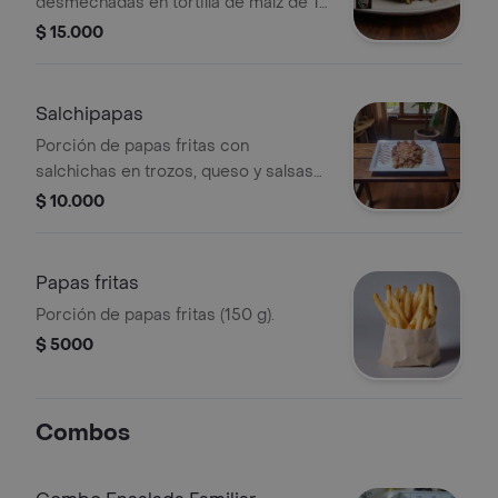
desmechadas en tortilla de maíz de 14
cm, con trozos de tomate y lechuga
$ 15.000
crespa, queso doble crema rayado y
ensalada rayada de repollo, zanahoria
y cilantro, con salsas varias.
Salchipapas
Porción de papas fritas con
salchichas en trozos, queso y salsas
variadas.
$ 10.000
Papas fritas
Porción de papas fritas (150 g).
$ 5000
Combos