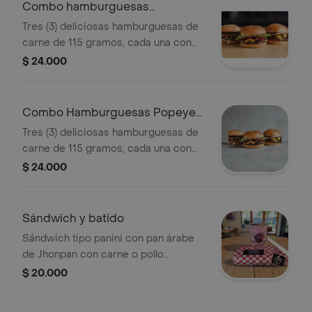
barbiquiu y mostaza, cada uno.
Combo hamburguesas
artesanales sencillas
Tres (3) deliciosas hamburguesas de
carne de 115 gramos, cada una con
huevo frito, rodaja de tomate, lonja de
$ 24.000
queso doble crema, cabello de ángel,
con salsa varias
Combo Hamburguesas Popeye
Sencillas
Tres (3) deliciosas hamburguesas de
carne de 115 gramos, cada una con
huevo revuelto y espinacas, rodaja de
$ 24.000
tomate, lonja de queso doble crema,
cabello de ángel, con salsa varias.
Sándwich y batido
Sándwich tipo panini con pan árabe
de Jhonpan con carne o pollo
desmechado, lechuga, tomate, lonja
$ 20.000
de queso doble crema y salsas varias.
Acompañado de un batido de 14