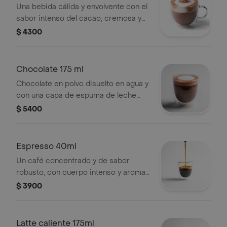
Una bebida cálida y envolvente con el
sabor intenso del cacao, cremosa y
reconfortante, perfecta para endulzar
$ 4300
tu día con un toque delicioso.
Chocolate 175 ml
Chocolate en polvo disuelto en agua y
con una capa de espuma de leche
fina que da un toque a hogar.
$ 5400
Espresso 40ml
Un café concentrado y de sabor
robusto, con cuerpo intenso y aroma
profundo, ideal para los verdaderos
$ 3900
amantes del café que buscan energía
y carácter en cada trago.
Latte caliente 175ml