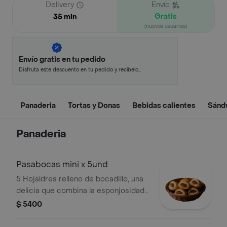
Delivery
Envío
Gratis
35 min
(nuevos usuarios)
Envío gratis en tu pedido
Disfruta este descuento en tu pedido y recíbelo
en minutos.
Panaderia
Tortas y Donas
Bebidas calientes
Sánd
Panaderia
Pasabocas mini x 5und
5 Hojaldres relleno de bocadillo, una
delicia que combina la esponjosidad
de la masa hojaldrada con el sabor
$ 5400
clásico del bocadillo. crunchy por
fuera, derretido por dentro.