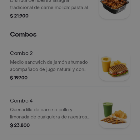
Disfruta de nuestra lasagna
tradicional de carne molida: pasta al
dente en capas, bañada en salsa
$ 21.900
boloñesa casera, cremosa bechamel
y abundante queso gratinado al horno
Combos
con pan de ajo. caliente, doradita y
perfecta para los amantes de la
buena pasta.
Combo 2
Medio sandwich de jamón ahumado
acompañado de jugo natural y con
una porción de papas chips al lado.
$ 19.700
Combo 4
Quesadilla de carne o pollo y
limonada de cualquiera de nuestros
sabores, con porción de papas chips
$ 23.800
al lado.