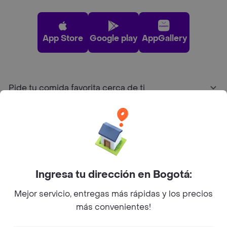
App Store
Google play
AppGallery
Pide tu comida favorita cerca de ti
Categorías
Únete a Rappi
Ingresa tu dirección en Bogotá:
Sobre Rappi
Mejor servicio, entregas más rápidas y los precios
más convenientes!
Facebook
Twitter
Instagram