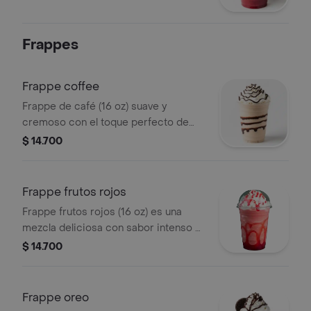
Frappes
Frappe coffee
Frappe de café (16 oz) suave y
cremoso con el toque perfecto de
chocolate, decorado con crema
$ 14.700
chantilly y un baño de chocolate
líquido que lo hace simplemente
irresistible.
Frappe frutos rojos
Frappe frutos rojos (16 oz) es una
mezcla deliciosa con sabor intenso a
frutos rojos y una textura cremosa
$ 14.700
perfecta, decorado con syrup en los
bordes, crema chantilly y un toque
extra de syrup que lo hace
Frappe oreo
irresistible. ¡dulce, fresco y lleno de