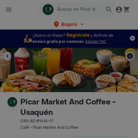
Bogotá
Regístrate
¿Nuevo en Rappi?
y disfruta de
envíos gratis por semanas
Aplican TyC
Picar Market And Coffee -
Usaquén
CRA 8D #161A-17
Café - Picar Market And Coffee