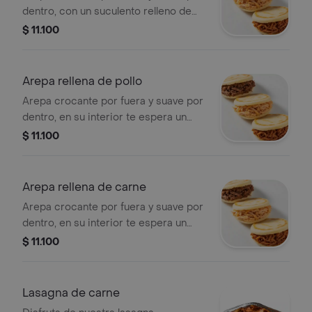
dentro, con un suculento relleno de
pierna de cerdo, marinada y cocinada
$ 11.100
lentamente en vino dulce, impregnada
de especias y aliños que
despiertan tus sentidos.
Arepa rellena de pollo
Arepa crocante por fuera y suave por
dentro, en su interior te espera un
relleno de pollo desmechado, cocido
$ 11.100
a la perfección y sazonado
equilibradamente.
Arepa rellena de carne
Arepa crocante por fuera y suave por
dentro, en su interior te espera un
relleno de carne desmechada, cocido
$ 11.100
a la perfección y sazonado
equilibradamente.
Lasagna de carne