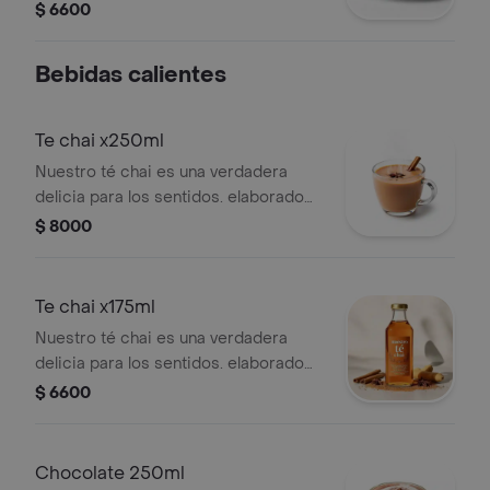
chocolate intenso, relleno de un
$ 6600
cremoso mousse de chocolate
blanco y cubierto con una lluvia de
Bebidas calientes
almendras laminadas. una experiencia
única para los paladares más
exigentes.
Te chai x250ml
Nuestro té chai es una verdadera
delicia para los sentidos. elaborado
con té negro de alta calidad y una
$ 8000
mezcla de especias cuidadosamente
seleccionadas, como cardamomo,
canela, clavo y jengibre.
Te chai x175ml
Nuestro té chai es una verdadera
delicia para los sentidos. elaborado
con té negro de alta calidad y una
$ 6600
mezcla de especias cuidadosamente
seleccionadas, como cardamomo,
canela, clavo y jengibre.
Chocolate 250ml