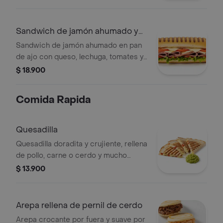
Sandwich de jamón ahumado y
queso
Sandwich de jamón ahumado en pan
de ajo con queso, lechuga, tomates y
salsas, tamaño gigante.
$ 18.900
Comida Rapida
Quesadilla
Quesadilla doradita y crujiente, rellena
de pollo, carne o cerdo y mucho
queso mozzarella derretido. ¡la
$ 13.900
combinación perfecta para antojarte!
Arepa rellena de pernil de cerdo
Arepa crocante por fuera y suave por