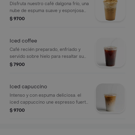
Disfruta nuestro café dalgona frío, una
nube de espuma suave y esponjosa
de café batido, servida sobre leche
$ 9700
fría y hielo. cremoso, refrescante y
con un sabor que conquista desde el
primer sorbo.
Iced coffee
Café recién preparado, enfriado y
servido sobre hielo para resaltar su
aroma y sabor único. nuestro ice
$ 7900
coffee combina frescura y cuerpo en
cada sorbo, ideal para los amantes
del buen café.
Iced capuccino
Intenso y con espuma deliciosa. el
iced cappuccino une espresso fuerte
con leche fría y hielo, coronado con
$ 9700
una capa de espuma cremosa que lo
hace más aromático y con mayor
carácter que el iced latte. ¡el clásico