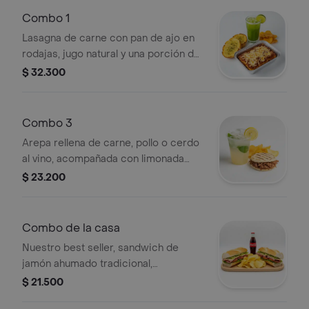
Combo 1
Lasagna de carne con pan de ajo en
rodajas, jugo natural y una porción de
papas chips.
$ 32.300
Combo 3
Arepa rellena de carne, pollo o cerdo
al vino, acompañada con limonada
natural, hierbabuena, cerezada o coco
$ 23.200
y una porción de papas chips al lado.
Combo de la casa
Nuestro best seller, sandwich de
jamón ahumado tradicional,
acompañado con gaseosa 250 ml y
$ 21.500
una porción de papas chips.