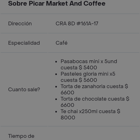
cappuccino en su versión helada!
Sobre Picar Market And Coffee
Dirección
CRA 8D #161A-17
Especialidad
Café
Pasabocas mini x 5und
cuesta $ 5400
Pasteles gloria mini x5
cuesta $ 5600
Torta de zanahoria cuesta $
Cuanto sale?
6600
Torta de chocolate cuesta $
6600
Te chai x250ml cuesta $
8000
Tiempo de