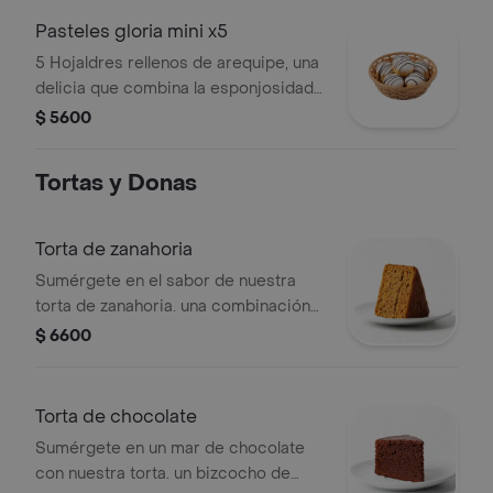
Pasteles gloria mini x5
5 Hojaldres rellenos de arequipe, una
delicia que combina la esponjosidad
de la masa hojaldrada con el sabor
$ 5600
clásico del arequipe. crunchy por
fuera, derretido y suave por dentro.
Tortas y Donas
Torta de zanahoria
Sumérgete en el sabor de nuestra
torta de zanahoria. una combinación
perfecta de especias cálidas,
$ 6600
zanahorias dulces y un toque de nuez
moscada, envuelta en un frosting
suave y cremoso.
Torta de chocolate
Sumérgete en un mar de chocolate
con nuestra torta. un bizcocho de