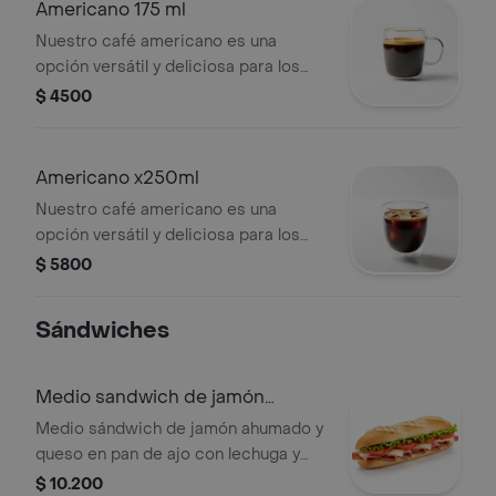
Americano 175 ml
Nuestro café americano es una
opción versátil y deliciosa para los
amantes del café. elaborado con un
$ 4500
espresso intenso y agua caliente
filtrada, este café ofrece un sabor
suave y equilibrado, con notas
Americano x250ml
ligeramente amargas y un aroma
Nuestro café americano es una
cautivador.
opción versátil y deliciosa para los
amantes del café. elaborado con un
$ 5800
espresso intenso y agua caliente
filtrada, este café ofrece un sabor
Sándwiches
suave y equilibrado, con notas
ligeramente amargas y un aroma
cautivador.
Medio sandwich de jamón
ahumado y queso
Medio sándwich de jamón ahumado y
queso en pan de ajo con lechuga y
tomate.
$ 10.200