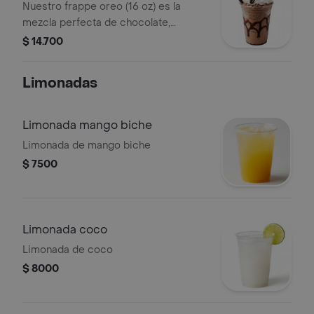
Nuestro frappe oreo (16 oz) es la
sabor!
mezcla perfecta de chocolate,
galletas oreo y el inconfundible toque
$ 14.700
de hersheys. decorado con crema
chantilly, chocolate líquido, trozos de
Limonadas
galleta triturada y una oreo entera
para coronar. ¡un antojo que no
podrás resistir!
Limonada mango biche
Limonada de mango biche
$ 7500
Limonada coco
Limonada de coco
$ 8000