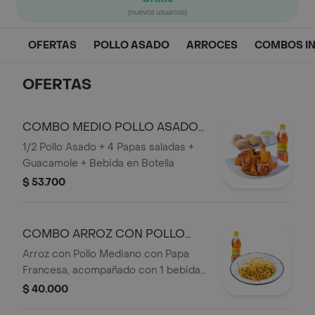
(nuevos usuarios)
OFERTAS
POLLO ASADO
ARROCES
COMBOS IN
OFERTAS
COMBO MEDIO POLLO ASADO
OFERTA
1/2 Pollo Asado + 4 Papas saladas +
Guacamole + Bebida en Botella
$ 53.700
COMBO ARROZ CON POLLO
MEDIANO OFERTA
Arroz con Pollo Mediano con Papa
Francesa, acompañado con 1 bebida
personal
$ 40.000