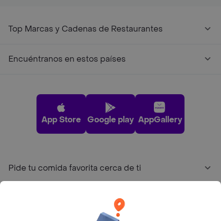
Top Marcas y Cadenas de Restaurantes
Encuéntranos en estos países
App Store
Google play
AppGallery
Pide tu comida favorita cerca de ti
Categorías