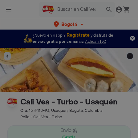
Bogotá
Regístrate
¿Nuevo en Rappi?
y disfruta de
envíos gratis por semanas
Aplican TyC
Cali Vea - Turbo - Usaquén
Cra. 15 #118-93, Usaquén, Bogotá, Colombia
Pollo - Cali Vea - Turbo
Envío
Gratis