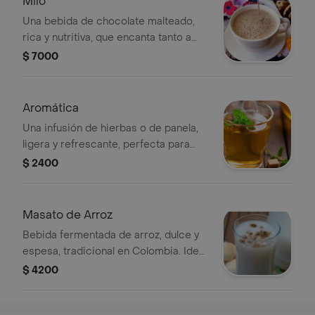
Milo
Una bebida de chocolate malteado,
rica y nutritiva, que encanta tanto a
niños como a adultos.
$ 7000
Aromática
Una infusión de hierbas o de panela,
ligera y refrescante, perfecta para
disfrutar en cualquier momento del
$ 2400
día.
Masato de Arroz
Bebida fermentada de arroz, dulce y
espesa, tradicional en Colombia. Ideal
para disfrutar en cualquier momento.
$ 4200