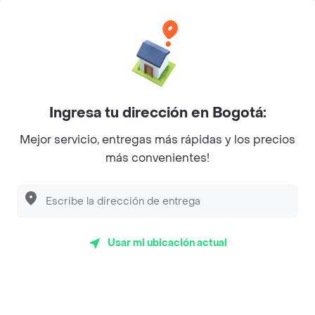
Categorías
Únete a Rappi
Ingresa tu dirección en Bogotá:
Sobre Rappi
Mejor servicio, entregas más rápidas y los precios
más convenientes!
Facebook
Twitter
Instagram
©
2026
Rappi Inc. All rights reserved.
Usar mi ubicación actual
Rappi S.A.S. --- NIT 900.843.898-9 --- Calle 63 # 16A-02
Bogotá D.C. --- notificacionesrappi@rappi.com