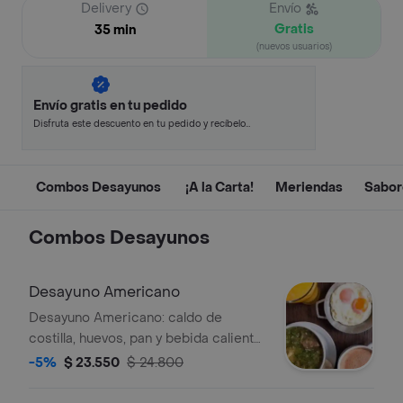
Delivery
Envío
Gratis
35 min
(nuevos usuarios)
Envío gratis en tu pedido
Disfruta este descuento en tu pedido y recíbelo
en minutos.
Combos Desayunos ️
¡A la Carta!
Meriendas
Sabor
Combos Desayunos ️
Desayuno Americano
Desayuno Americano: caldo de
costilla, huevos, pan y bebida caliente
grande del día.
-5%
$ 23.550
$ 24.800