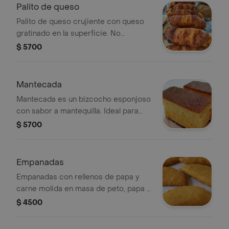
Palito de queso
Palito de queso crujiente con queso
gratinado en la superficie. No
contiene queso en el interior.
$ 5700
Mantecada
Mantecada es un bizcocho esponjoso
con sabor a mantequilla. Ideal para
acompañar con té o café.
$ 5700
Empanadas
Empanadas con rellenos de papa y
carne molida en masa de peto, papa y
carne desmechada en masa de
$ 4500
harina, y mixtas de pollo, carne y
arroz.