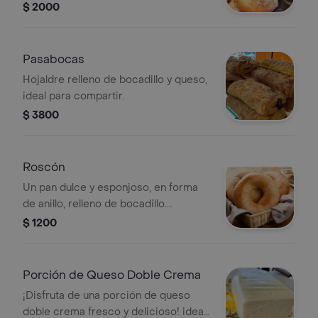
$ 2000
Pasabocas
Hojaldre relleno de bocadillo y queso,
ideal para compartir.
$ 3800
Roscón
Un pan dulce y esponjoso, en forma
de anillo, relleno de bocadillo.
perfecto para disfrutar con una taza
$ 1200
de café o chocolate
Porción de Queso Doble Crema
¡Disfruta de una porción de queso
doble crema fresco y delicioso! ideal