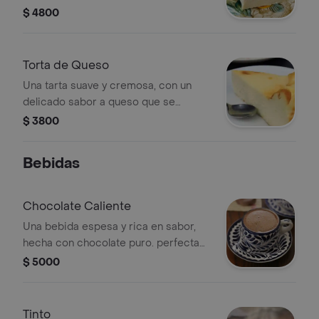
para tus comidas o para picar en
$ 4800
cualquier momento.
Torta de Queso
Una tarta suave y cremosa, con un
delicado sabor a queso que se
derrite en la boca. un placer
$ 3800
irresistible para los amantes del
queso
Bebidas
Chocolate Caliente
Una bebida espesa y rica en sabor,
hecha con chocolate puro. perfecta
para calentar el cuerpo y el alma en
$ 5000
los días fríos
Tinto