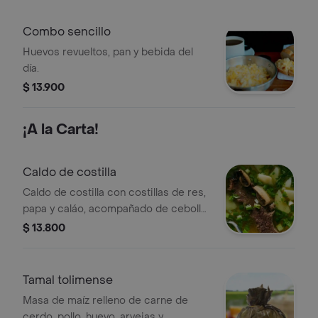
Combo sencillo
Huevos revueltos, pan y bebida del
día.
$ 13.900
¡A la Carta!
Caldo de costilla
Caldo de costilla con costillas de res,
papa y caláo, acompañado de cebolla
y cilantro.
$ 13.800
Tamal tolimense
Masa de maíz relleno de carne de
cerdo, pollo, huevo, arvejas y