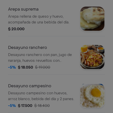
Arepa suprema
Arepa rellena de queso y huevo,
acompañada de una bebida del día.
$ 20.000
Desayuno ranchero
Desayuno ranchero con pan, jugo de
naranja, huevos revueltos con
salchichas y tostadas.
-5%
$ 18.050
$ 19.000
Desayuno campesino
Desayuno campesino con huevos,
arroz blanco, bebida del día y 2 panes.
-5%
$ 17.500
$ 18.400