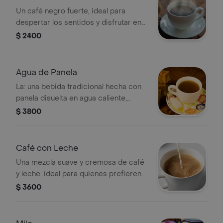
Un café negro fuerte, ideal para
despertar los sentidos y disfrutar en
cualquier momento del día. es de
$ 2400
greca.
Agua de Panela
La: una bebida tradicional hecha con
panela disuelta en agua caliente,
dulce y reconfortante, perfecta para
$ 3800
disfrutar sola o con un toque de limón
Café con Leche
Una mezcla suave y cremosa de café
y leche. ideal para quienes prefieren
un sabor más suave pero lleno de
$ 3600
aroma.