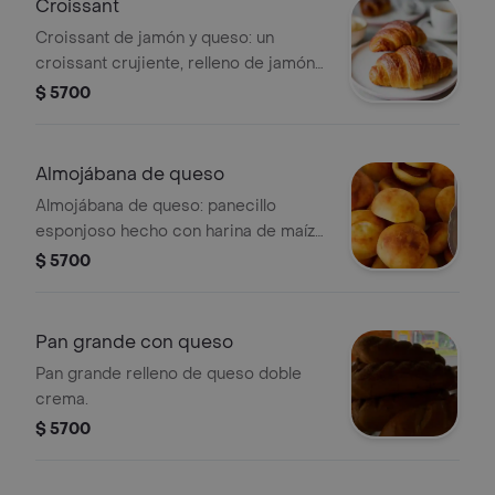
Croissant
Croissant de jamón y queso: un
croissant crujiente, relleno de jamón y
queso fundido . una combinación
$ 5700
clásica que nunca falla .croissant de
bocadillo con queso: un croissant
hojaldrado, relleno de dulce bocadillo
Almojábana de queso
y queso fundido . una delicia dulce y
Almojábana de queso: panecillo
salada que te encantará
esponjoso hecho con harina de maíz y
queso, ideal para disfrutar en
$ 5700
cualquier momento.
Pan grande con queso
Pan grande relleno de queso doble
crema.
$ 5700