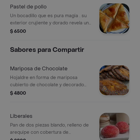
Pastel de pollo
Un bocadillo que es pura magia . su
exterior crujiente y dorado revela un
interior jugoso y sazonado, donde el
$ 6500
pollo se mezcla con huevo cocido en
una perfecta armonía de sabores
Sabores para Compartir
ideal para cualquier momento del día.
Mariposa de Chocolate
Hojaldre en forma de mariposa
cubierto de chocolate y decorado
con chispas de colores.
$ 4800
Liberales
Pan de dos piezas blando, relleno de
arequipe con cobertura de
mantequilla con azúcar.