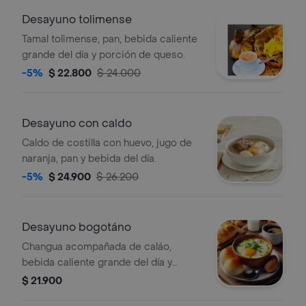
Desayuno tolimense
Tamal tolimense, pan, bebida caliente
grande del día y porción de queso.
-5%
$ 22.800
$ 24.000
Desayuno con caldo
Caldo de costilla con huevo, jugo de
naranja, pan y bebida del día.
-5%
$ 24.900
$ 26.200
Desayuno bogotáno
Changua acompañada de caláo,
bebida caliente grande del día y
almojábana de queso.
$ 21.900