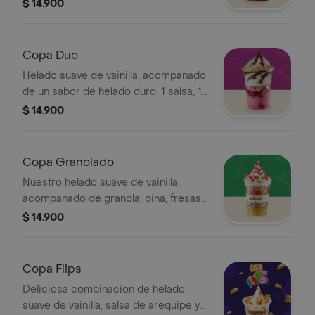
galleta Macarena y fresas en almibar
$ 14.900
Copa Duo
Helado suave de vainilla, acompanado
de un sabor de helado duro, 1 salsa, 1
fruta y 1 topping seco a tu eleccion
$ 14.900
Copa Granolado
Nuestro helado suave de vainilla,
acompanado de granola, pina, fresas
y banano; con un toque de salsa de
$ 14.900
frutos rojos
Copa Flips
Deliciosa combinacion de helado
suave de vainilla, salsa de arequipe y