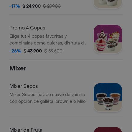
vainilla, con un toque de salsa de
-17%
$ 24.900
$ 29.900
chocolate caliente, acompanado de
chantilli y una cereza
Promo 4 Copas
Elige tus 4 copas favoritas y
combinalas como quieras, disfruta de
nuestras deliciosas combinaciones
-26%
$ 43.900
$ 59.600
Mixer
Mixer Secos
Mixer Secos: helado suave de vainilla
con opción de galleta, brownie o Milo.
Mixer de Fruta