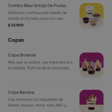
Combo Maxi Antojo De Frutas
Delicioso y refrescante helado de
vainilla en formato maxi,con una
exquisita capa de fruta.
$ 25.900
Copas
Copa Brownie
Mas que un postre, una experiencia a
tu medida. Disfruta de la intensidad
de nuestro brownie seleccionando la
salsa que dará el acabado perfecto a
tu antojo
Copa Banana
Una combinación inigualable de
helado, banano, mora, maní, Milo y
chantilly. Hazla tuya eligiendo la