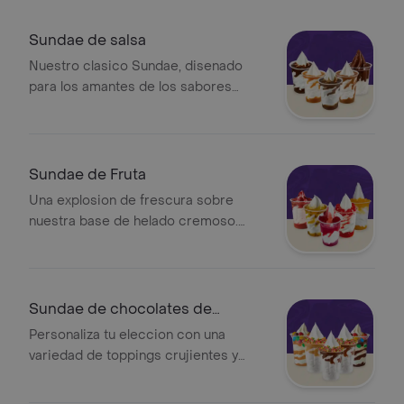
Sundae de salsa
Nuestro clasico Sundae, disenado
para los amantes de los sabores
intensos. Elige la salsa de tu
preferencia y disfruta de la
combinación ideal en cada cucharada
Sundae de Fruta
Una explosion de frescura sobre
nuestra base de helado cremoso.
Selecciona tu fruta favorita y disfruta
de una combinación ligera, natural y
llena de sabor
Sundae de chocolates de
colores o Goloch
Personaliza tu eleccion con una
variedad de toppings crujientes y
salsas irresistibles. Hazlo unico o
disfruta del sabor a tu manera