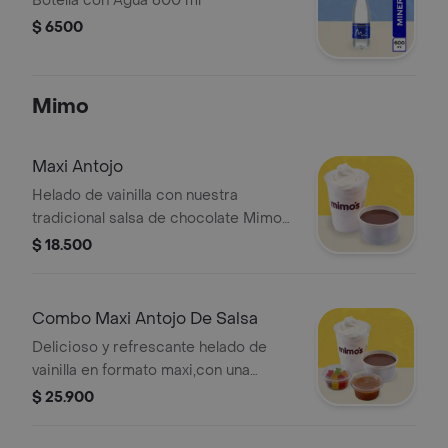
Botella con Agua 600 ml
$ 6500
Mimo
Maxi Antojo
Helado de vainilla con nuestra
tradicional salsa de chocolate Mimos,
ideal para los amantes del buen
$ 18.500
chocolate
Combo Maxi Antojo De Salsa
Delicioso y refrescante helado de
vainilla en formato maxi,con una
exquisita capa de salsa.
$ 25.900