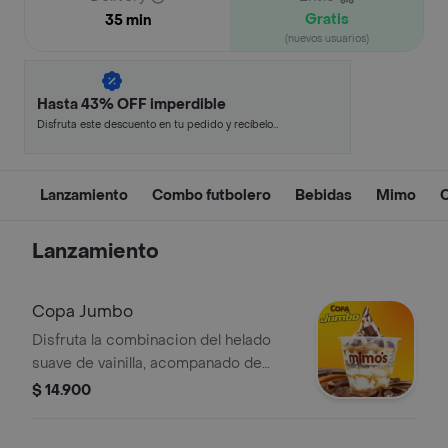
Gratis
35 min
(nuevos usuarios)
Hasta 43% OFF imperdible
Disfruta este descuento en tu pedido y recíbelo
en minutos.
Lanzamiento
Combo futbolero
Bebidas
Mimo
Lanzamiento
Copa Jumbo
Disfruta la combinacion del helado
suave de vainilla, acompanado de
trozos de chocolatina Jumbo, salsa de
$ 14.900
arequipe y mani (Nuestros productos
contienen o pueden contener trazas