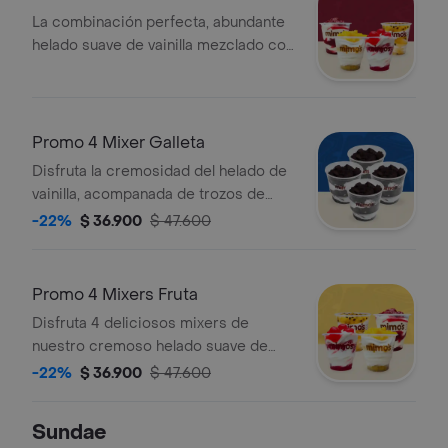
La combinación perfecta, abundante
helado suave de vainilla mezclado con
los mejores trozos de tu fruta favorita
Promo 4 Mixer Galleta
Disfruta la cremosidad del helado de
vainilla, acompanada de trozos de
galleta de chocolate que le dan el
-22%
$ 36.900
$ 47.600
toque crujiente ideal
Promo 4 Mixers Fruta
Disfruta 4 deliciosos mixers de
nuestro cremoso helado suave de
vainilla. Elige el acompanamiento de
-22%
$ 36.900
$ 47.600
fruta que mas te guste para cada uno
Sundae