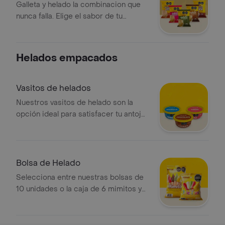
Galleta y helado la combinacion que
nunca falla. Elige el sabor de tu
preferencia y disfruta de un postre
practico, crujiente y delicioso
Helados empacados
Vasitos de helados
Nuestros vasitos de helado son la
opción ideal para satisfacer tu antojo
con el sabor que mas te guste
Bolsa de Helado
Selecciona entre nuestras bolsas de
10 unidades o la caja de 6 mimitos y
asegurate de tener siempre un antojo
a mano