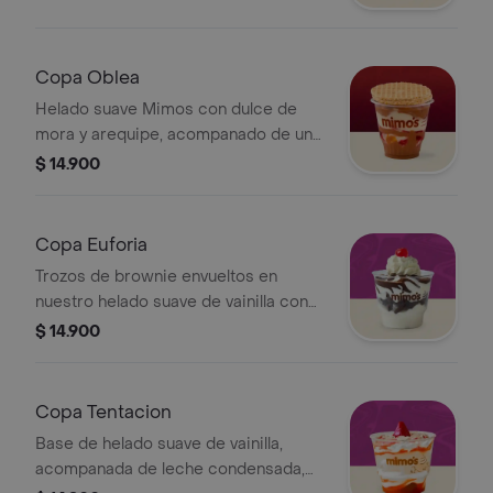
cobertura de chocolate que mejor
acompane tu antojo
Copa Oblea
Helado suave Mimos con dulce de
mora y arequipe, acompanado de una
oblea ubicada en la parte superior de
$ 14.900
la copa para conservar su crocancia.
Copa Euforia
Trozos de brownie envueltos en
nuestro helado suave de vainilla con
un toque de salsa de chocolate
$ 14.900
caliente, acompanado de chantilly y
una cereza
Copa Tentacion
Base de helado suave de vainilla,
acompanada de leche condensada,