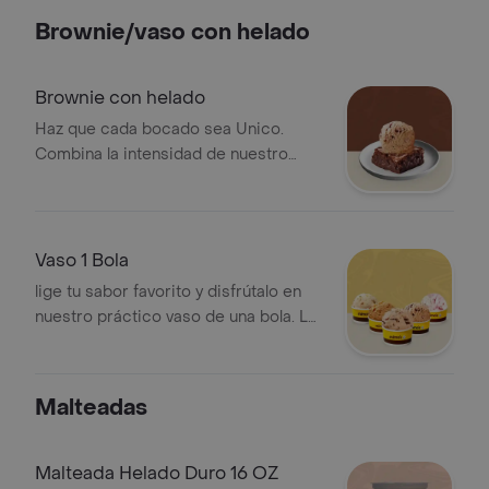
Brownie/vaso con helado
Brownie con helado
Haz que cada bocado sea Unico.
Combina la intensidad de nuestro
brownie con la cremosidad del sabor
que elijas de nuestra seleccion
Vaso 1 Bola
lige tu sabor favorito y disfrútalo en
nuestro práctico vaso de una bola. La
medida perfecta para un antojo
rápido y lleno de sabor
Malteadas
Malteada Helado Duro 16 OZ