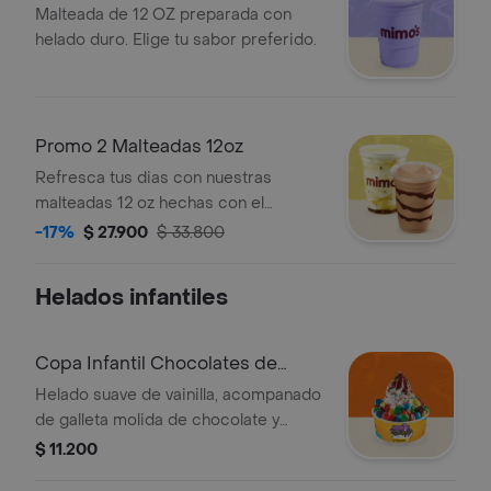
Malteada de 12 OZ preparada con
helado duro. Elige tu sabor preferido.
Promo 2 Malteadas 12oz
Refresca tus dias con nuestras
malteadas 12 oz hechas con el
tradicional helado de vainilla
-17%
$ 27.900
$ 33.800
Helados infantiles
Copa Infantil Chocolates de
Colores
Helado suave de vainilla, acompanado
de galleta molida de chocolate y
cobertura de chocolate, con un toque
$ 11.200
especial de grageas y Chocolates de