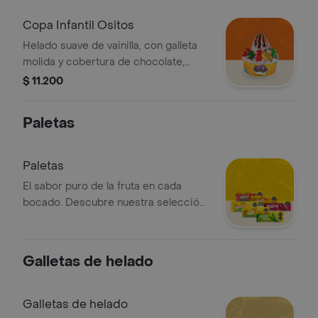
Colores
Copa Infantil Ositos
Helado suave de vainilla, con galleta
molida y cobertura de chocolate,
acompanado de grageas y gomas de
$ 11.200
ositos
Paletas
Paletas
El sabor puro de la fruta en cada
bocado. Descubre nuestra selección
de paletas artesanales y refrescantes,
preparadas con la esencia natural de
tus frutas favoritas
Galletas de helado
Galletas de helado