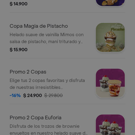
Flips rellenos de dulde de leche
$ 14.900
Copa Magia de Pistacho
Helado suave de vainilla Mimos con
salsa de pistacho, maní triturado y
crema chantilly. (Puede contener
$ 15.900
trazas de nueces, huevo, soya, gluten
y lácteos).
Promo 2 Copas
Elige tus 2 copas favoritas y disfruta
de nuestras irresistibles
combinaciones
-16%
$ 24.900
$ 29.800
Promo 2 Copa Euforia
Disfruta de los trozos de brownie
envueltos en nuestro helado suave de