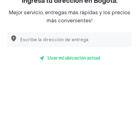
Ingresa tu dirección en Bogotá:
Magnifique
Mejor servicio, entregas más rápidas y los precios
Empanaditas de Pipian - Empanadas
más convenientes!
Desayunadero de la 42
Luisa Postres
Sopitas y Frijoladas
Usar mi ubicación actual
Subway
Top Marcas y Cadenas de Restaurantes
Encuéntranos en estos países