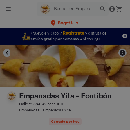
Bogotá
Regístrate
¿Nuevo en Rappi?
y disfruta de
envíos gratis por semanas
Aplican TyC
Empanadas Yita - Fontibón
Calle 21 88A-49 casa 100
Empanadas - Empanadas Yita
Cerrado por hoy