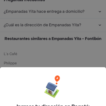
¿Empanadas Yita hace entrega a domicilio?
¿Cuál es la dirección de Empanadas Yita?
Restaurantes similares a Empanadas Yita - Fontibón
L´s Café
Philippe
Baskin Robbins
La Cesta
Mercari - Postres
Myriam Camhi Co