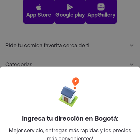
App Store
Google play
AppGallery
Pide tu comida favorita cerca de ti
Categorías
Únete a Rappi
Sobre Rappi
Ingresa tu dirección en Bogotá:
Facebook
Twitter
Instagram
Mejor servicio, entregas más rápidas y los precios
©
2026
Rappi Inc. All rights reserved.
más convenientes!