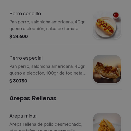
mostaza, salsa de la casa y papa ripio
Perro sencillo
Pan perro, salchicha americana, 40gr
queso a elección, salsa de tomate,
salsa de mostaza, salsa de la casa y
$ 24.600
papa ripio
Perro especial
Pan perro, salchicha americana, 40gr
queso a elección, 100gr de tocineta,
huevo de codorniz, salsa de tomate,
$ 30.750
salsa de mostaza, salsa de la casa y
papa ripio
Arepas Rellenas
Arepa mixta
Arepa rellena de pollo desmechado,