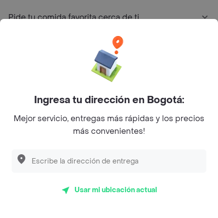
Pide tu comida favorita cerca de ti
Categorías
Únete a Rappi
Ingresa tu dirección en Bogotá:
Sobre Rappi
Mejor servicio, entregas más rápidas y los precios
más convenientes!
Facebook
Twitter
Instagram
©
2026
Rappi Inc. All rights reserved.
Usar mi ubicación actual
Rappi S.A.S. --- NIT 900.843.898-9 --- Calle 63 # 16A-02