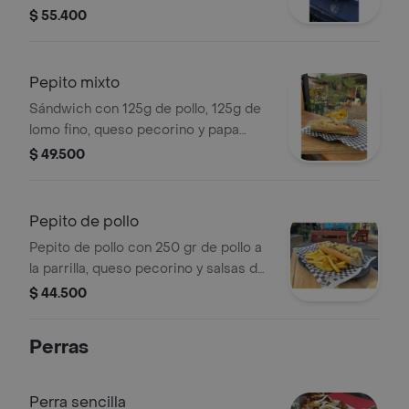
salsas de la casa, servido en 1/2 pan
$ 55.400
baguette.
Pepito mixto
Sándwich con 125g de pollo, 125g de
lomo fino, queso pecorino y papa
francesa.
$ 49.500
Pepito de pollo
Pepito de pollo con 250 gr de pollo a
la parrilla, queso pecorino y salsas de
la casa, servido en 1/2 pan baguette.
$ 44.500
Acompañado de papas fritas.
Perras
Perra sencilla