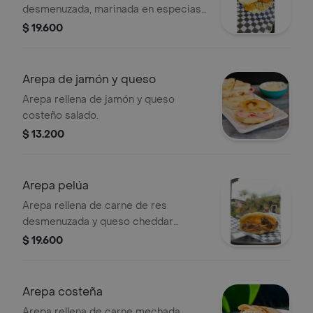
desmenuzada, marinada en especias
de la casa y salsa barbacoa.
$ 19.600
Arepa de jamón y queso
Arepa rellena de jamón y queso
costeño salado.
$ 13.200
Arepa pelúa
Arepa rellena de carne de res
desmenuzada y queso cheddar
rallado.
$ 19.600
Arepa costeña
Arepa rellena de carne mechada,