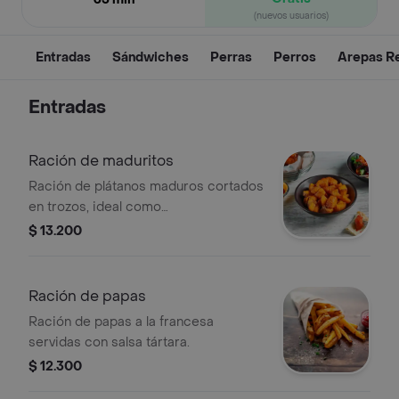
(nuevos usuarios)
Entradas
Sándwiches
Perras
Perros
Arepas Re
Entradas
Ración de maduritos
Ración de plátanos maduros cortados
en trozos, ideal como
acompañamiento.
$ 13.200
Ración de papas
Ración de papas a la francesa
servidas con salsa tártara.
$ 12.300