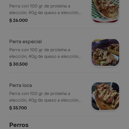
Perra con 100 gr de proteína a
elección, 40g de queso a elección,
huevo de codorniz, salsa de tomate,
$ 26.000
mostaza, de la casa y papa ripio.
Perra especial
Perra con 100 gr de proteína a
elección, 40g de queso a elección,
100gr de tocineta, rodajas de plátano
$ 30.500
maduro, 50gr de maíz tierno, chorizo
santarrosano picado, huevo de
codorniz, salsa de tomate, mostaza,
Perra loca
de la casa y papa ripio
Perra con 100 gr de proteína a
elección, 40g de queso a elección,
100gr de tocineta, rodajas de plátano
$ 35.700
maduro, 50gr de maíz tierno,
sachicha americana zenu, huevo de
Perros
codorniz, salsa de tomate, salsa de