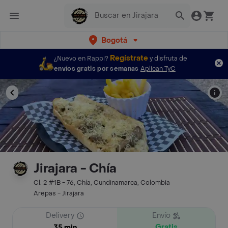
Bogotá
Regístrate
¿Nuevo en Rappi?
y disfruta de
envíos gratis por semanas
Aplican TyC
Jirajara‎ - Chía
Cl. 2 #1B - 76, Chía, Cundinamarca, Colombia
Arepas - Jirajara‎
Delivery
Envío
Gratis
35 min