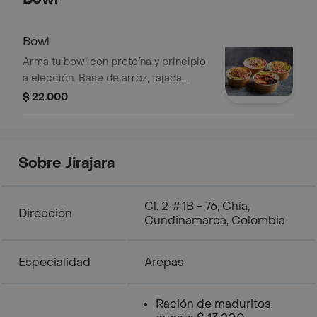
Bowl
Arma tu bowl con proteína y principio
a elección. Base de arroz, tajada,
aguacate, arepa y huevo.
$ 22.000
Sobre Jirajara‎
Cl. 2 #1B - 76, Chía,
Dirección
Cundinamarca, Colombia
Especialidad
Arepas
Ración de maduritos