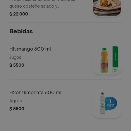
queso costeño salado y
plátanomaduro dulce.
$ 22.000
Bebidas
Hit mango 500 ml
Jugos
$ 5500
H2oh! limonata 600 ml
Aguas
$ 5500