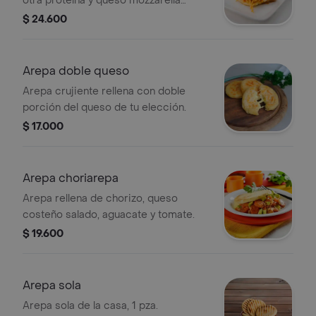
otra proteína y queso mozzarella
derretido.
$ 24.600
Arepa doble queso
Arepa crujiente rellena con doble
porción del queso de tu elección.
$ 17.000
Arepa choriarepa
Arepa rellena de chorizo, queso
costeño salado, aguacate y tomate.
$ 19.600
Arepa sola
Arepa sola de la casa, 1 pza.