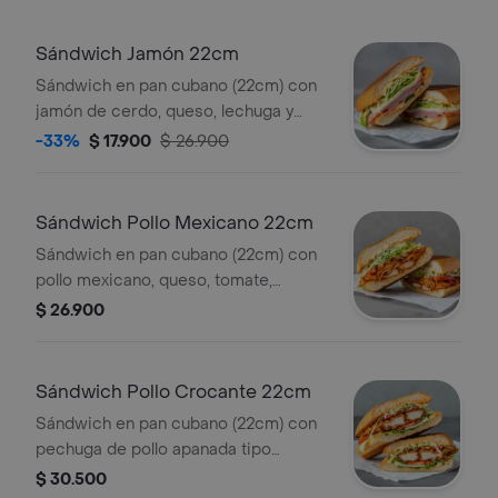
Sándwich Jamón 22cm
Sándwich en pan cubano (22cm) con
jamón de cerdo, queso, lechuga y
salsa de ajo.
-33%
$ 17.900
$ 26.900
Sándwich Pollo Mexicano 22cm
Sándwich en pan cubano (22cm) con
pollo mexicano, queso, tomate,
lechuga y salsa de ajo.
$ 26.900
Sándwich Pollo Crocante 22cm
Sándwich en pan cubano (22cm) con
pechuga de pollo apanada tipo
nashville, queso, tomate, lechuga y
$ 30.500