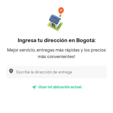
Categorías
Únete a Rappi
Ingresa tu dirección en Bogotá:
Sobre Rappi
Mejor servicio, entregas más rápidas y los precios
más convenientes!
Facebook
Twitter
Instagram
©
2026
Rappi Inc. All rights reserved.
Usar mi ubicación actual
Rappi S.A.S. --- NIT 900.843.898-9 --- Calle 63 # 16A-02
Bogotá D.C. --- notificacionesrappi@rappi.com