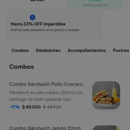
(nuevos usuarios)
Hasta 33% OFF imperdible
Disfruta este descuento en tu pedido y recíbelo
en minutos.
Combos
Sándwiches
Acompañamientos
Postres
Combos
Combo Sándwich Pollo Crocante
22cm
Sándwich en pan cubano (22cm) con
pechuga de pollo apanada tipo
Nashville, queso, tomate, lechuga y
-17%
$ 40.500
$ 48.900
salsa de ajo + acompañamiento +
bebida a elección.
Combo Sándwich Jamón 22cm