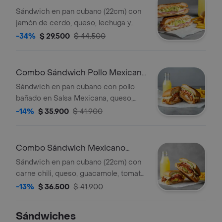
Sándwich en pan cubano (22cm) con
jamón de cerdo, queso, lechuga y
salsa de ajo + acompañamiento a
-34%
$ 29.500
$ 44.500
elección + bebida a elección.
Combo Sándwich Pollo Mexicano
22 cm
Sándwich en pan cubano con pollo
bañado en Salsa Mexicana, queso,
tomate, lechuga y salsa de ajo +
-14%
$ 35.900
$ 41.900
acompañamiento + bebida a elección.
Combo Sándwich Mexicano
22cm
Sándwich en pan cubano (22cm) con
carne chili, queso, guacamole, tomate,
lechuga y salsa de ajo +
-13%
$ 36.500
$ 41.900
acompañamiento + bebida a elección.
Sándwiches