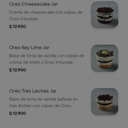
Oreo Cheesecake Jar
Crema de cheesecake con capas de
Oreo triturada.
$ 12.900
Oreo Key Lime Jar
Base de torta de vainilla con capas de
crema de limón y Oreo triturada.
$ 12.900
Oreo Tres Leches Jar
Base de torta de vainilla bañada en
tres leches con capas de Oreo
triturada.
$ 12.900