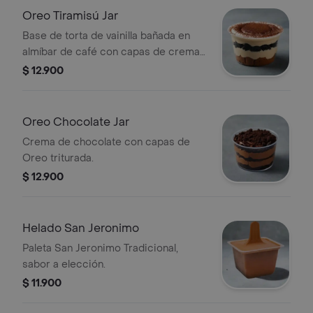
Oreo Tiramisú Jar
Base de torta de vainilla bañada en
almíbar de café con capas de crema
y Oreo triturada.
$ 12.900
Oreo Chocolate Jar
Crema de chocolate con capas de
Oreo triturada.
$ 12.900
Helado San Jeronimo
Paleta San Jeronimo Tradicional,
sabor a elección.
$ 11.900