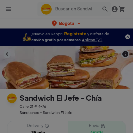
Bogotá
Regístrate
¿Nuevo en Rappi?
y disfruta de
envíos gratis por semanas
Aplican TyC
Sandwich El Jefe - Chía
Calle 21 # 4-76
Sánduches - Sandwich El Jefe
Delivery
Envío
Gratis
35 min