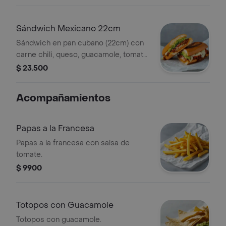
salsa de ajo.
Sándwich Mexicano 22cm
Sándwich en pan cubano (22cm) con
carne chili, queso, guacamole, tomate,
lechuga y salsa de ajo.
$ 23.500
Acompañamientos
Papas a la Francesa
Papas a la francesa con salsa de
tomate.
$ 9900
Totopos con Guacamole
Totopos con guacamole.