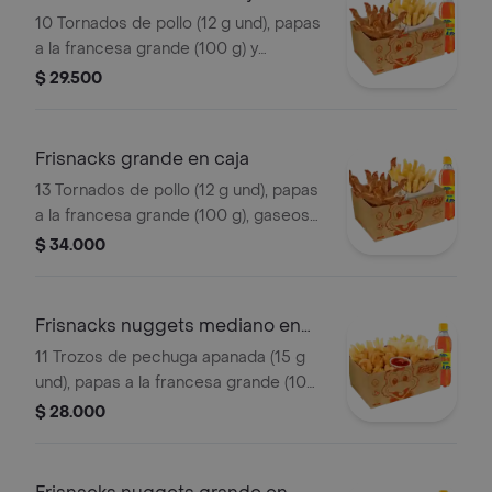
10 Tornados de pollo (12 g und), papas
a la francesa grande (100 g) y
gaseosa (470 ml)
$ 29.500
Frisnacks grande en caja
13 Tornados de pollo (12 g und), papas
a la francesa grande (100 g), gaseosa
(470 ml)
$ 34.000
Frisnacks nuggets mediano en
caja
11 Trozos de pechuga apanada (15 g
und), papas a la francesa grande (100
g), gaseosa (400 ml)
$ 28.000