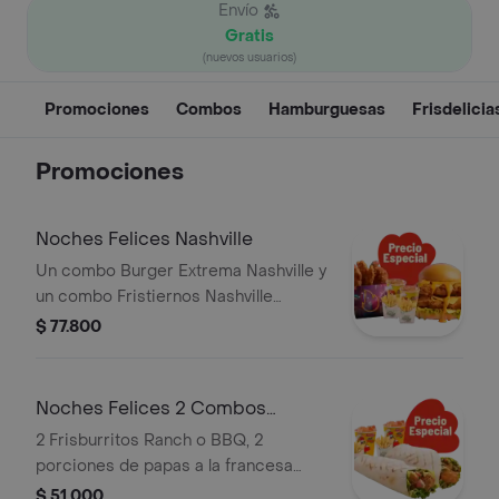
Envío
Gratis
(nuevos usuarios)
Promociones
Combos
Hamburguesas
Frisdelicia
Promociones
Noches Felices Nashville
Un combo Burger Extrema Nashville y
un combo Fristiernos Nashville
(imagen de producto corresponde a
$ 77.800
producto agrandado)
Noches Felices 2 Combos
Frisburritos
2 Frisburritos Ranch o BBQ, 2
porciones de papas a la francesa
mediana (60 g und) y 2 gaseosas (325
$ 51.000