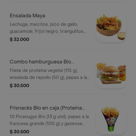
filete asado (En trozos, 150 g) o nugg
Ensalada Maya
Lechuga, maicitos, pico de gallo,
guacamole, frijol negro, triangulitos
de maíz y aderezo mexicano. Elige tu
$ 32.000
proteína entre nuggets de pollo (9
und, 15 g und), filete asado (En tro
Combo hamburguesa Bio
(Proteína Vegetal)
Filete de proteína vegetal (115 g),
ensalada de repollo (50 g), papas a la
francesa mediana (60 g) y gaseosa
$ 30.500
(325 ml). Escoge entre salsa búfalo
Sriracha, BBQ o coreana
Frisnacks Bio en caja (Proteína
Vegetal)
10 Picanugys Bio (13 g und), papas a la
francesa grande (100 g) y gaseosa
(470 ml)
$ 30.500