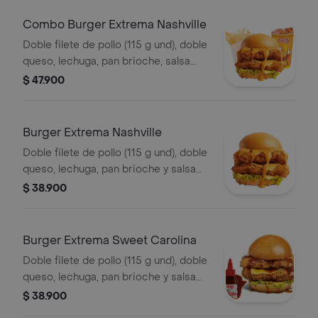
Combo Burger Extrema Nashville
Doble filete de pollo (115 g und), doble
queso, lechuga, pan brioche, salsa
picante estilo Nashville, francesa
$ 47.900
mediana (60 g) y gaseosa (325 ml)
Burger Extrema Nashville
Doble filete de pollo (115 g und), doble
queso, lechuga, pan brioche y salsa
picante estilo Nashville
$ 38.900
Burger Extrema Sweet Carolina
Doble filete de pollo (115 g und), doble
queso, lechuga, pan brioche y salsa
sweet Carolina
$ 38.900