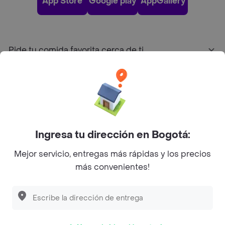
App Store
Google play
AppGallery
Pide tu comida favorita cerca de ti
Categorías
Únete a Rappi
Ingresa tu dirección en Bogotá:
Sobre Rappi
Mejor servicio, entregas más rápidas y los precios
más convenientes!
Facebook
Twitter
Instagram
©
2026
Rappi Inc. All rights reserved.