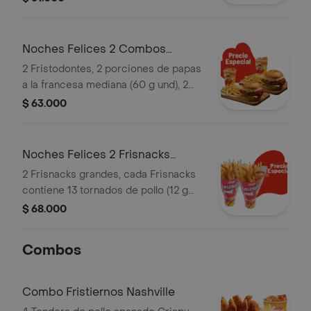
ml)
Noches Felices 2 Combos
Fristodontes
2 Fristodontes, 2 porciones de papas
a la francesa mediana (60 g und), 2
gaseosas (325 ml und). Escoge entre
$ 63.000
búfalo Sriracha, BBQ, salsa Frisby o
coreana
Noches Felices 2 Frisnacks
grandes en ca
2 Frisnacks grandes, cada Frisnacks
contiene 13 tornados de pollo (12 g
und), papas a la francesa grande (100
$ 68.000
g )y gaseosa (470 ml)
Combos
Combo Fristiernos Nashville