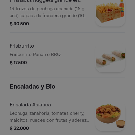
Frisnacks nuggets grande en
caja
13 Trozos de pechuga apanada (15 g
und), papas a la francesa grande (100
g), gaseosa (400 ml)
$ 30.500
Frisburrito
Frisburrito Ranch o BBQ
$ 17.500
Ensaladas y Bio
Ensalada Asiática
Lechuga, zanahoria, tomates cherry,
maicitos, nueces con frutas y aderezo
sésamo. Elige tu proteína entre
$ 32.000
nuggets de pollo (9 und, 15 g und),