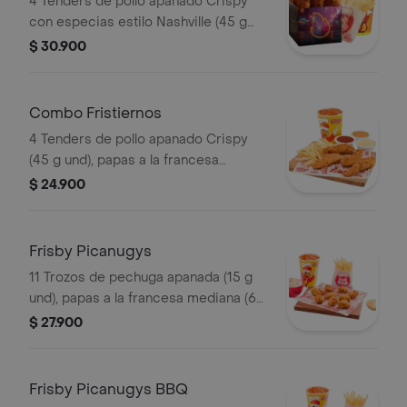
4 Tenders de pollo apanado Crispy
con especias estilo Nashville (45 g
und), sirope de miel picante, papas a
$ 30.900
la francesa mediana (60 g) y gaseosa
(325 ml). Imagen de producto corres
Combo Fristiernos
4 Tenders de pollo apanado Crispy
(45 g und), papas a la francesa
mediana (60 g) y gaseosa (325 ml)
$ 24.900
Frisby Picanugys
11 Trozos de pechuga apanada (15 g
und), papas a la francesa mediana (60
g), ensalada de repollo personal (145
$ 27.900
g) y gaseosa (325 ml)
Frisby Picanugys BBQ