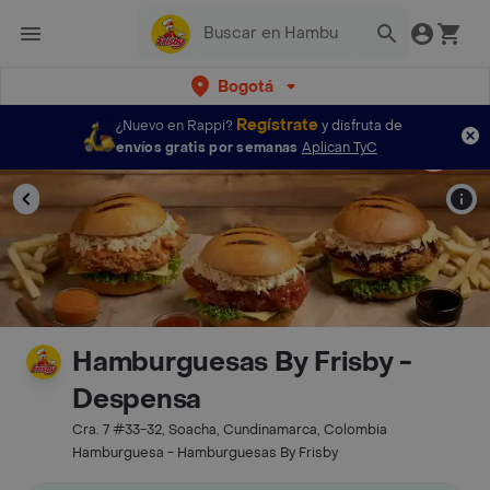
Bogotá
Regístrate
¿Nuevo en Rappi?
y disfruta de
envíos gratis por semanas
Aplican TyC
Hamburguesas By Frisby -
Despensa
Cra. 7 #33-32, Soacha, Cundinamarca, Colombia
Hamburguesa - Hamburguesas By Frisby