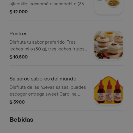
ajiaquillo, consomé o sancochito (350
g)
$ 12.000
Postres
Disfruta tu sabor preferido: Tres
leches milo (80 g), tres leches frutos
rojos (90 g), combinado de maracuyá
$ 10.500
(130 g) y tres leches arequipe (90 g)
Salseros sabores del mundo
Disfruta de las nuevas salsas, puedes
escoger entrega sweet Caroline,
Polynesian beach o Thai ranch
$ 5900
Bebidas