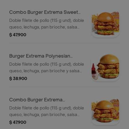
Combo Burger Extrema Sweet
Carolina
Doble filete de pollo (115 g und), doble
queso, lechuga, pan brioche, salsa
sweet Carolina,francesa mediana (60
$ 47.900
g) y gaseosa (325 ml)
Burger Extrema Polynesian
Beach
Doble filete de pollo (115 g und), doble
queso, lechuga, pan brioche y salsa
Polynesian beach
$ 38.900
Combo Burger Extrema
Polynesian Beach
Doble filete de pollo (115 g und), doble
queso, lechuga, pan brioche, salsa
Polynesian beach, francesa mediana
$ 47.900
(60g) y gaseosa (325 ml)