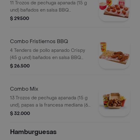
11 Trozos de pechuga apanada (15 g
und) bañados en salsa BBQ
ligeramente picante, papas a la
$ 29.500
francesa mediana (60 g), ensalada de
repollo personal (145 g) y gaseosa
(325 ml)
Combo Fristiernos BBQ
4 Tenders de pollo apanado Crispy
(45 g und) bañados en salsa BBQ
ligeramente picante, papas a la
$ 26.500
francesa mediana (60 g) y gaseosa
(325 ml)
Combo Mix
13 Trozos de pechuga apanada (15 g
und), papas a la francesa mediana (60
g) y gaseosa (325 ml)
$ 32.000
Hamburguesas