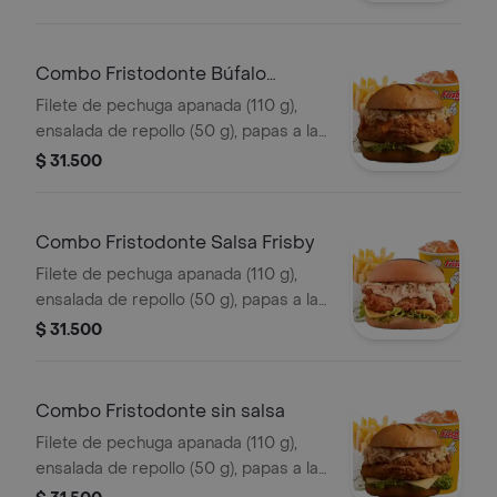
(325 ml). en salsa coreana.
Combo Fristodonte Búfalo
Sriracha
Filete de pechuga apanada (110 g),
ensalada de repollo (50 g), papas a la
francesa mediana (60 g) y gaseosa
$ 31.500
(325 ml), en salsa búfalo sriracha.
Combo Fristodonte Salsa Frisby
Filete de pechuga apanada (110 g),
ensalada de repollo (50 g), papas a la
francesa mediana (60 g) y gaseosa
$ 31.500
(325 ml), en salsa Frisby.
Combo Fristodonte sin salsa
Filete de pechuga apanada (110 g),
ensalada de repollo (50 g), papas a la
francesa mediana (60 g) y gaseosa