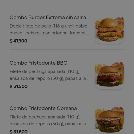
Combo Burger Extrema sin salsa
Doble filete de pollo (115 g und), doble
queso, lechuga, pan brioche, francesa
mediana (60 g) y gaseosa (325 ml)
$ 47.900
Combo Fristodonte BBQ
Filete de pechuga apanada (110 g),
ensalada de repollo (50 g), papas a la
francesa mediana (60 g) y gaseosa
$ 31.500
(325 ml), en salsa BBQ.
Combo Fristodonte Coreana
Filete de pechuga apanada (110 g),
ensalada de repollo (50 g), papas a la
francesa mediana (60 g) y gaseosa
$ 31.500