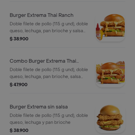
Burger Extrema Thai Ranch
Doble filete de pollo (115 g und), doble
queso, lechuga, pan brioche y salsa
Thai ranch
$ 38.900
Combo Burger Extrema Thai
Ranch
Doble filete de pollo (115 g und), doble
queso, lechuga, pan brioche, salsa
Thai ranch, francesa mediana (60 g) y
$ 47.900
gaseosa (325 ml)
Burger Extrema sin salsa
Doble filete de pollo (115 g und), doble
queso, lechuga y pan brioche
$ 38.900