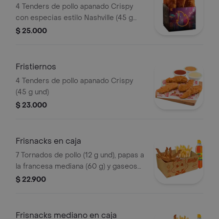
4 Tenders de pollo apanado Crispy
con especias estilo Nashville (45 g
und), sirope de miel picante. Imagen
$ 25.000
de producto corresponde a producto
agrandado
Fristiernos
4 Tenders de pollo apanado Crispy
(45 g und)
$ 23.000
Frisnacks en caja
7 Tornados de pollo (12 g und), papas a
la francesa mediana (60 g) y gaseosa
(470 ml)
$ 22.900
Frisnacks mediano en caja