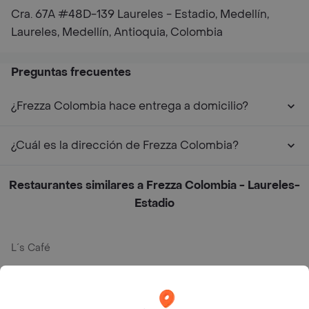
Cra. 67A #48D-139 Laureles - Estadio, Medellín,
Laureles, Medellín, Antioquia, Colombia
Preguntas frecuentes
¿Frezza Colombia hace entrega a domicilio?
¿Cuál es la dirección de Frezza Colombia?
Restaurantes similares a Frezza Colombia - Laureles-
Estadio
L´s Café
Philippe
Baskin Robbins