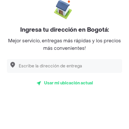
La Cesta
Mercari - Postres
Ingresa tu dirección en Bogotá:
Myriam Camhi Co
Mejor servicio, entregas más rápidas y los precios
Magnifique
más convenientes!
Empanaditas de Pipian - Empanadas
Desayunadero de la 42
Luisa Postres
Usar mi ubicación actual
Sopitas y Frijoladas
Subway
Top Marcas y Cadenas de Restaurantes