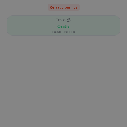
Cerrado por hoy
Envío
Gratis
(nuevos usuarios)