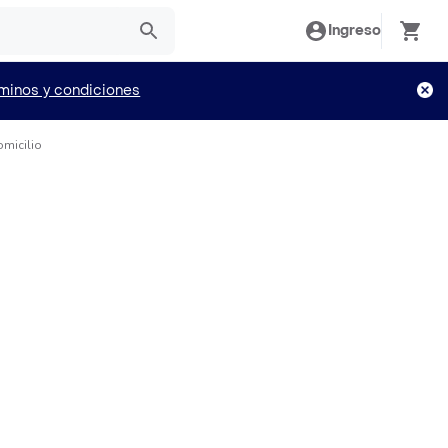
Ingreso
minos y condiciones
omicilio