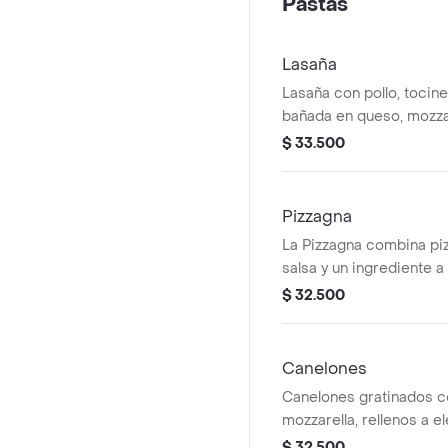
Pastas
Lasaña
Lasaña con pollo, tocin
bañada en queso, mozzar
ingrediente a elegir.
$ 33.500
Pizzagna
La Pizzagna combina piz
salsa y un ingrediente a 
quienes buscan una exp
$ 32.500
un solo plato.
Canelones
Canelones gratinados 
mozzarella, rellenos a e
acompañados de salsa a
$ 32.500