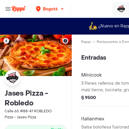
Bogotá
¿Nuevo en Rap
Rappi
Restaurantes a Dom
Entradas
Minicook
3 Panes rellenos de tomate, pepperoni,
maíz tierno, tocineta, g
Jases Pizza -
queso, adobados, albah
$ 9500
Robledo
Calle 65 #88-47 ROBLEDO
Pizza - Jases Pizza
Italianmex
Salsa boloñesa fusionad