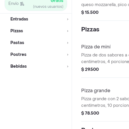
Gratis
Envío
queso mozzarella, pico d
(nuevos usuarios)
acompañada de chips de
$ 15.500
Entradas
Pizzas
Pizzas
Pastas
Pizza de miní
Postres
Pizza de dos sabores a e
centímetros, 4 porcione
Bebidas
$ 29.500
Pizza grande
Pizza grande con 2 sabo
centímetros, 10 porcion
$ 78.500