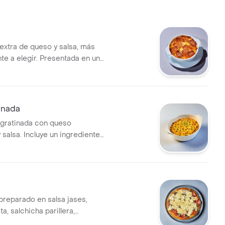
extra de queso y salsa, más
te a elegir. Presentada en un
ndividual.
inada
 gratinada con queso
 salsa. Incluye un ingrediente
 preparado en salsa jases,
ta, salchicha parillera,
con queso mozzarella.