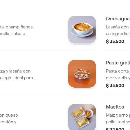
Quesagna
eta. champiñones,
Lasaña con 
ella, salsa e
un ingredien
recipiente i
$ 35.500
Pasta grat
za y lasaña con
Pasta corta
elegir. Ideal para
mozzarella y
eriencia única en
a elegir.
$ 33.500
Macitos
con queso
Maíz tierno
lección y
pollo, tocine
 elegir.
gratinados 
$ 32.500