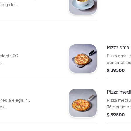
e gallo,
 plátano.
Pizza smal
legir, 20
Pizza small 
s.
centímetros
$ 39.500
Pizza med
res a elegir, 45
Pizza mediu
es.
35 centímet
$ 59.500