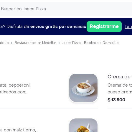
Registrarme
pi?
Disfruta de
envíos gratis por semanas
Tér
icilio
Restaurantes en Medellín
Jases Pizza - Robledo a Domicilio
Crema de 
Crema de t
ratinados con
queso crem
aca y orégano.
$ 13.500
a con maíz tierno,