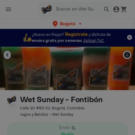
Bogotá
Regístrate
¿Nuevo en Rappi?
y disfruta de
envíos gratis por semanas
Aplican TyC
Wet Sunday - Fontibón
Calle 20 #82-52, Bogotá, Colombia
Jugos y Batidos - Wet Sunday
Envío
Gratis