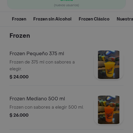
(nuevos usuarios)
Frozen
Frozen sin Alcohol
Frozen Clásico
Nuestr
Frozen
Frozen Pequeño 375 ml
Frozen de 375 ml con sabores a
elegir.
$ 24.000
Frozen Mediano 500 ml
Frozen con sabores a elegir 500 ml.
$ 26.000