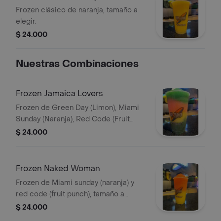
Frozen clásico de naranja, tamaño a
elegir.
$ 24.000
Nuestras Combinaciones
Frozen Jamaica Lovers
Frozen de Green Day (Limon), Miami
Sunday (Naranja), Red Code (Fruit
Punch) y Blue Moon (Maracuyá),
$ 24.000
tamaño a elegir.
Frozen Naked Woman
Frozen de Miami sunday (naranja) y
red code (fruit punch), tamaño a
elegir.
$ 24.000