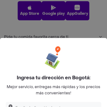
App Store
Google play
AppGallery
Pide tu comida favorita cerca de ti
Categorías
Únete a Rappi
Ingresa tu dirección en Bogotá:
Sobre Rappi
Mejor servicio, entregas más rápidas y los precios
más convenientes!
Facebook
Twitter
Instagram
©
2026
Rappi Inc. All rights reserved.