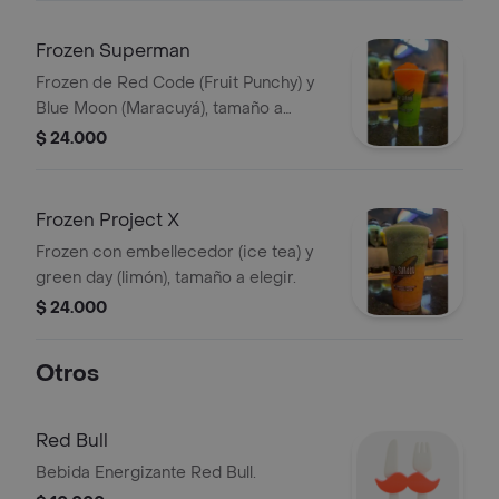
Frozen Superman
Frozen de Red Code (Fruit Punchy) y
Blue Moon (Maracuyá), tamaño a
elegir.
$ 24.000
Frozen Project X
Frozen con embellecedor (ice tea) y
green day (limón), tamaño a elegir.
$ 24.000
Otros
Red Bull
Bebida Energizante Red Bull.