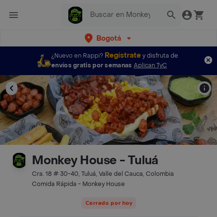
Bogotá
Regístrate
¿Nuevo en Rappi?
y disfruta de
envíos gratis por semanas
Aplican TyC
Monkey House - Tuluá
Cra. 18 # 30-40, Tuluá, Valle del Cauca, Colombia
Comida Rápida - Monkey House
Cerrado por hoy