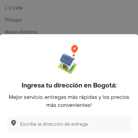
L´s Café
Philippe
Baskin Robbins
La Cesta
Mercari - Postres
Myriam Camhi Co
Magnifique
Ingresa tu dirección en Bogotá:
Empanaditas de Pipian - Empanadas
Mejor servicio, entregas más rápidas y los precios
Desayunadero de la 42
más convenientes!
Luisa Postres
Sopitas y Frijoladas