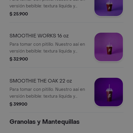
versión bebible: textura líquida y
refrescante, frío y cremoso, se toma,
$ 25.900
no se cucharea.
SMOOTHIE WORKS 16 oz
Para tomar con pitillo. Nuestro aaí en
versión bebible: textura líquida y
refrescante, frío y cremoso, se toma,
$ 32.900
no se cucharea.
SMOOTHIE THE OAK 22 oz
Para tomar con pitillo. Nuestro aaí en
versión bebible: textura líquida y
refrescante, frío y cremoso, se toma,
$ 39.900
no se cucharea.
Granolas y Mantequillas