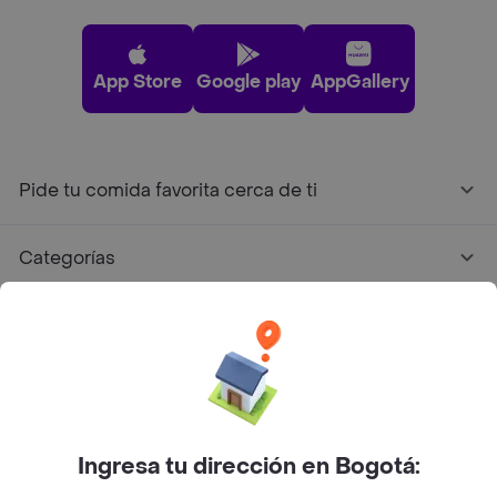
App Store
Google play
AppGallery
Pide tu comida favorita cerca de ti
Categorías
Únete a Rappi
Sobre Rappi
Facebook
Twitter
Instagram
Ingresa tu dirección en Bogotá: