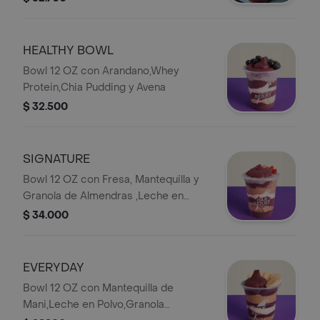
HEALTHY BOWL
Bowl 12 OZ con Arandano,Whey
Protein,Chia Pudding y Avena
$ 32.500
SIGNATURE
Bowl 12 OZ con Fresa, Mantequilla y
Granola de Almendras ,Leche en
Polvo y Chia Pudding
$ 34.000
EVERYDAY
Bowl 12 OZ con Mantequilla de
Mani,Leche en Polvo,Granola