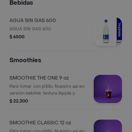
Bebidas
AGUA SIN GAS 600
AGUA SIN GAS 600
$ 6500
Smoothies
SMOOTHIE THE ONE 9 oz
Para tomar con pitillo. Nuestro aaí en
versión bebible: textura líquida y
refrescante, frío y cremoso, se toma,
$ 22.300
no se cucharea.
SMOOTHIE CLASSIC 12 oz
Para tomar con pitillo. Nuestro aaí en