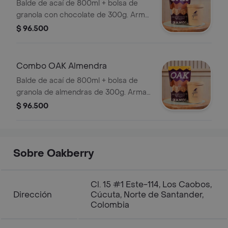
Balde de acaí de 800ml + bolsa de
granola con chocolate de 300g. Arma
tus bowls en casa.
$ 96.500
Combo OAK Almendra
Balde de acaí de 800ml + bolsa de
granola de almendras de 300g. Arma
tus bowls en casa
$ 96.500
Sobre Oakberry
Cl. 15 #1 Este-114, Los Caobos,
Dirección
Cúcuta, Norte de Santander,
Colombia