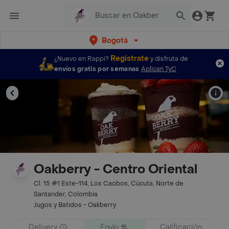
Bogotá
Regístrate
¿Nuevo en Rappi?
y disfruta de
envíos gratis por semanas
Aplican TyC
Oakberry - Centro Oriental
Cl. 15 #1 Este-114, Los Caobos, Cúcuta, Norte de
Santander, Colombia
Jugos y Batidos - Oakberry
Delivery
Envío
Calificación