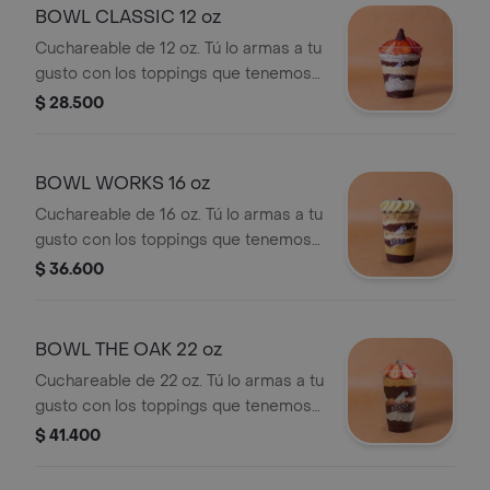
BOWL CLASSIC 12 oz
Cuchareable de 12 oz. Tú lo armas a tu
gusto con los toppings que tenemos
disponibles: fruta, granola,
$ 28.500
mantequillas de frutos secos, etc .
BOWL WORKS 16 oz
Cuchareable de 16 oz. Tú lo armas a tu
gusto con los toppings que tenemos
disponibles: fruta, granola,
$ 36.600
mantequillas de frutos secos, etc .
BOWL THE OAK 22 oz
Cuchareable de 22 oz. Tú lo armas a tu
gusto con los toppings que tenemos
disponibles: fruta, granola,
$ 41.400
mantequillas de frutos secos, etc .