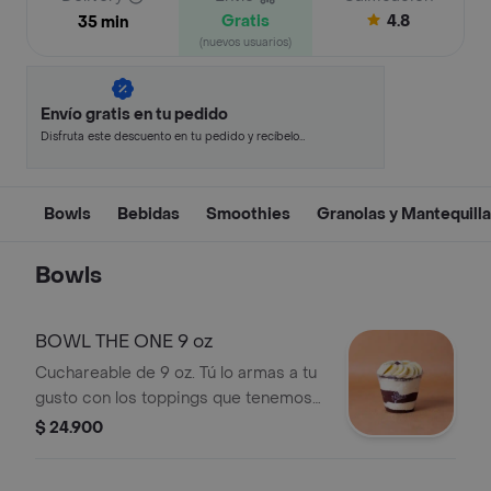
Gratis
4.8
35 min
(nuevos usuarios)
Envío gratis en tu pedido
Disfruta este descuento en tu pedido y recíbelo
en minutos.
Bowls
Bebidas
Smoothies
Granolas y Mantequill
Bowls
BOWL THE ONE 9 oz
Cuchareable de 9 oz. Tú lo armas a tu
gusto con los toppings que tenemos
disponibles: fruta, granola,
$ 24.900
mantequillas de frutos secos, etc .