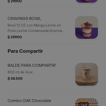
Chocolate y Banano
$ 29.900
CRAVINGS BOWL
Bowl 12 OZ con Mango,Leche en
Polvo,Leche Condensada,Granola
Chocolate y Banano
$ 29.900
Para Compartir
BALDE PARA COMPARTIR
800 ml de Acai
$ 58.500
Combo OAK Chocolate