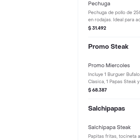
Pechuga
Pechuga de pollo de 250 
en rodajas. Ideal para 
guarniciones favoritas.
$ 31.492
Promo Steak
Promo Miercoles
Incluye 1 Burguer Bufalo
Clasica, 1 Papas Steak y
$ 68.387
Salchipapas
Salchipapa Steak
Papitas fritas, tocineta