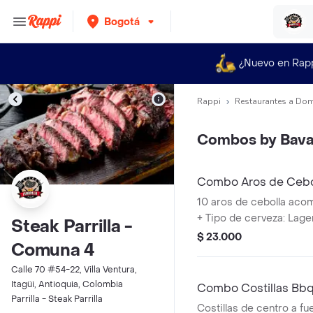
Bogotá
¿Nuevo en Rap
Rappi
Restaurantes a Dom
Combos by Bava
Combo Aros de Cebol
Lta 330ml
10 aros de cebolla aco
+ Tipo de cerveza: Lager
Steak Parrilla -
Colombia.% Alcohol: 3,
$ 23.000
Comuna 4
Calle 70 #54-22, Villa Ventura,
Itagüi, Antioquia, Colombia
Combo Costillas Bbq 
Parrilla - Steak Parrilla
330ml
Costillas de centro a fu