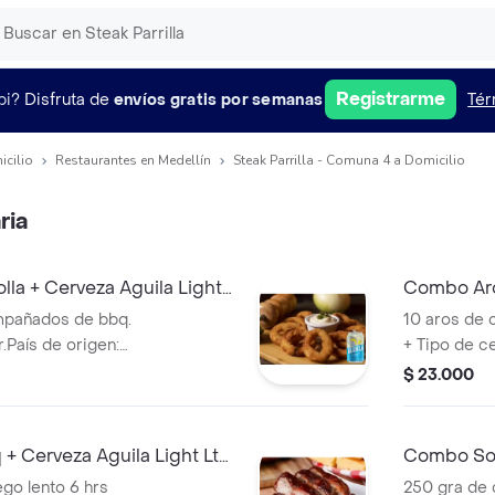
Registrarme
pi?
Disfruta de
envíos gratis por semanas
Tér
icilio
Restaurantes en Medellín
Steak Parrilla - Comuna 4 a Domicilio
ria
la + Cerveza Aguila Light
Combo Aro
mpañados de bbq.
10 aros de 
.País de origen:
+ Tipo de ce
4%
Colombia. %
$ 23.000
+ Cerveza Aguila Light Lta
Combo Sol
330ml
ego lento 6 hrs
250 gra de 