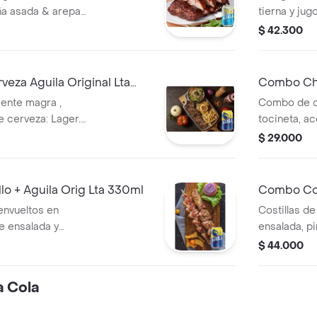
ña asada & arepa
tierna y jug
ia 3,4% alc.
Lager.País 
$ 42.300
3,4%
eza Aguila Original Lta
Combo Chu
Lta 330ml
mente magra ,
Combo de ch
de cerveza: Lager.
tocineta, a
a. % Alcohol:
y cerveza Ág
$ 29.000
o + Aguila Orig Lta 330ml
Combo Cost
envueltos en
Costillas de
 ensalada y
ensalada, p
: Lager. País de
Lager Colom
$ 44.000
ohol: 4.0%
 Cola