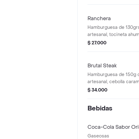
ahumada, doble queso m
a la francesa.
Ranchera
Hamburguesa de 130grs
artesanal, tocineta ahu
grill, queso mozzarella y
$ 27.000
francesa .
Brutal Steak
Hamburguesa de 150g 
artesanal, cebolla caram
ahumado, queso philade
$ 34.000
reducción de frutos rojo
lechuga y tomate.
Bebidas
Coca-Cola Sabor Ori
Gaseosas