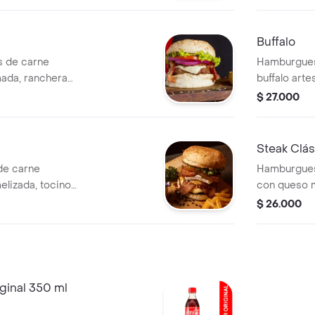
ozzarella y papas
chimichurri,
Buffalo
 de carne
Hamburgues
mada, ranchera
buffalo arte
 papas a la
americano y
$ 27.000
ahumada, ar
a la francesa
Steak Clás
de carne
Hamburgues
elizada, tocino
con queso m
lphia con
y lechuga.
$ 26.000
s. Incluye
ginal 350 ml