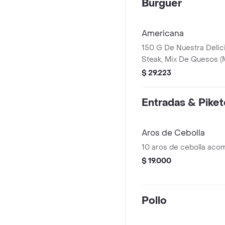
Burguer
Americana
150 G De Nuestra Delic
Steak, Mix De Quesos (M
Americano), Tocineta A
$ 29.223
Gusto (Cruda - Grille), 
Pepinillos Agridulces Y
Entradas & Pike
Artesanal Brioche.
Aros de Cebolla
10 aros de cebolla aco
$ 19.000
Pollo