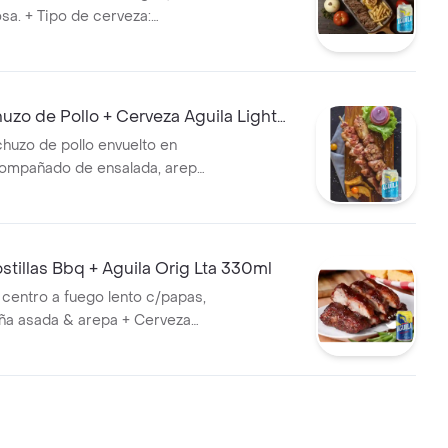
osa. + Tipo de cerveza:
de origen: Colombia.% Alcohol:
zo de Pollo + Cerveza Aguila Light
uzo de pollo envuelto en
compañado de ensalada, arepa
uila Light lata 330 ml.
illas Bbq + Aguila Orig Lta 330ml
 centro a fuego lento c/papas,
iña asada & arepa + Cerveza
bia 4.0% alc.