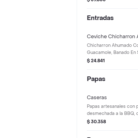
ml.
Entradas
Ceviche Chicharron Al
Chicharron Ahumado C
Guacamole, Banado En 
De La Casa Acompanad
$ 24.841
Papas
Caseras
Papas artesanales con 
desmechada a la BBQ, di
maduritos y ranchera al g
$ 30.358