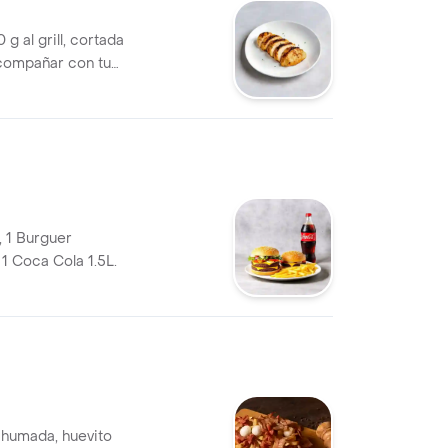
g al grill, cortada
acompañar con tus
, 1 Burguer
 1 Coca Cola 1.5L.
 ahumada, huevito