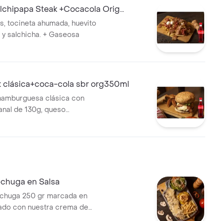
chipapa Steak +Cocacola Orig
as, tocineta ahumada, huevito
 y salchicha. + Gaseosa
 clásica+coca-cola sbr org350ml
amburguesa clásica con
anal de 130g, queso
 tocineta ahumada y Coca-
original 350ml.
chuga en Salsa
echuga 250 gr marcada en
o con nuestra crema de
alteada y guarnición a elegir