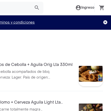
Ingreso
minos y condiciones
s de Cebolla + Aguila Orig Lta 330ml
cebolla acompañados de bbq.
rveza: Lager. País de origen:
 Alcohol: 4.0%
omo + Cerveza Aguila Light Lta
carne totalmente magra ,