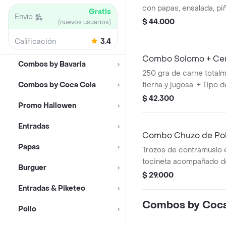
con papas, ensalada, pi
Gratis
Envío
+ Cerveza Lager Colomb
$ 44.000
(nuevos usuarios)
Calificación
3.4
Combo Solomo + Cerv
Combos by Bavaria
330ml
250 gra de carne total
Combos by Coca Cola
tierna y jugosa. + Tipo 
País de origen: Colombi
$ 42.300
Promo Hallowen
4.0%
Entradas
Combo Chuzo de Poll
Papas
Trozos de contramuslo 
tocineta acompañado de
Burguer
arepa. + Tipo de cerveza
$ 29.000
origen: Colombia. % Alc
Entradas & Piketeo
Combos by Coca
Pollo