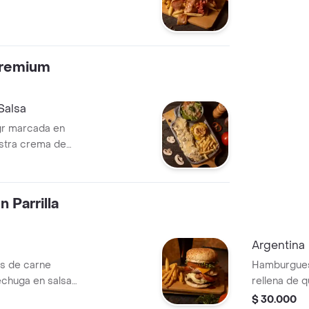
Premium
Salsa
gr marcada en
ema de
arnición a elegir
 Parrilla
Argentina
s de carne
Hamburgues
pechuga en salsa
rellena de 
 cerdo, tocineta
ahumada, ch
$ 30.000