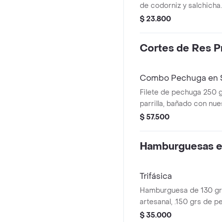
de codorniz y salchicha.
$ 23.800
Cortes de Res 
Combo Pechuga en 
Filete de pechuga 250 
parrilla, bañado con nuestra cr
champiñón salteada y gu
$ 57.500
+ Coca cola 400ml
Hamburguesas en
Trifásica
Hamburguesa de 130 gr
artesanal, .150 grs de 
bbq, jugoso medallón de
$ 35.000