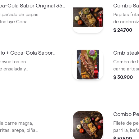
a-Cola Sabor Original 350
Combo Sal
350ml
pañado de papas
Papitas frit
. Incluye Coca-
de codorniz
350 ml.
$ 24.700
lo + Coca-Cola Sabor
Cmb steak
envueltos en
Combo de h
 ensalada y
carne artes
mozzarella,
$ 30.900
Cola sabor 
Combo Pe
e carne magra,
Filete de p
tas, arepa, piña
parrilla, bañad
ye Coca Cola 400
champiñón s
$ 57.500