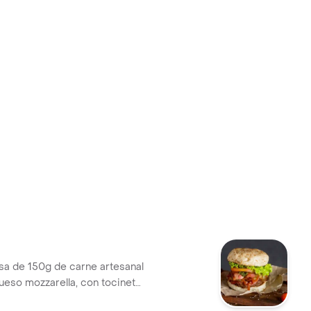
a de 150g de carne artesanal
queso mozzarella, con tocineta
orizo argentino en