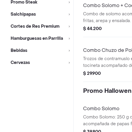
Promo Steak
Combo Solomo + Coc
ml
Combo de solomo acom
Salchipapas
fritas, arepa y ensalada
Cortes de Res Premium
Cola Sabor Original de 
$ 44.200
Hamburguesas en Parrilla
Combo Chuzo de Pol
Bebidas
Original 350 ml
Trozos de contramuslo 
Cervezas
tocineta acompañado de
arepa. + Gaseosa
$ 29.900
Promo Hallowen
Combo Solomo
Combo Solomo: 250 g d
acompañada de papas fri
asada y ensalada. Inclu
$ 39.800