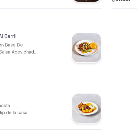
+ Coca col
 Barril
on Base De
Salsa Acevichada
o De Patacon.
posta
p de la casa,
rill.