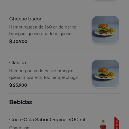
tomate, salsas de maíz dulce y bbq
maple.
Cheese bacon
Hamburguesa de 160 gr de carne
brangus, queso cheddar, queso
mozzarella, queso cheddar, tocineta,
$ 30.900
lechuga, tomate, salsas de maíz dulce
y bbq maple.
Clasica
Hamburguesa de carne brangus,
queso mozarella, tocineta, lechuga,
tomate, salsas de maíz dulce y bbq
$ 25.900
dulce.
Bebidas
Coca-Cola Sabor Original 400 ml
Gaseosas.