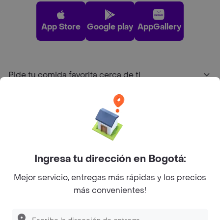
App Store
Google play
AppGallery
Pide tu comida favorita cerca de ti
Categorías
Únete a Rappi
Ingresa tu dirección en Bogotá:
Sobre Rappi
Mejor servicio, entregas más rápidas y los precios
más convenientes!
Facebook
Twitter
Instagram
©
2026
Rappi Inc. All rights reserved.