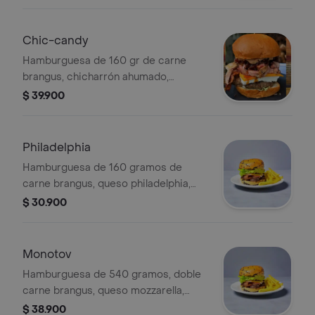
nuestra carne de 160 gr, tocineta
Chic-candy
Hamburguesa de 160 gr de carne
brangus, chicharrón ahumado,
mermelada de tomate, wisky, canela,
$ 39.900
tocineta, queso philadelphia, queso
cheedar, lechuga y salsa de mayonesa
chipotle.
Philadelphia
Hamburguesa de 160 gramos de
carne brangus, queso philadelphia,
tocineta, lechuga, tomate, salsas de
$ 30.900
maíz dulce y bbq maple.
Monotov
Hamburguesa de 540 gramos, doble
carne brangus, queso mozzarella,
queso cheddar, tocineta, lechuga,
$ 38.900