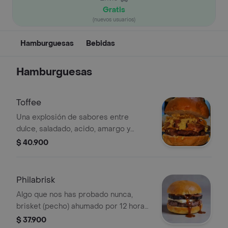
Gratis
(nuevos usuarios)
Hamburguesas
Bebidas
Hamburguesas
Toffee
Una explosión de sabores entre
dulce, saladado, acido, amargo y
umami viene con mayonesa de
$ 40.900
maracuya, salsa toffee de tocineta,
chips de yuca, queso gouda ahumado,
pork belly ahumado, carne de res
Philabrisk
brangus y encurtidos
Algo que nos has probado nunca,
brisket (pecho) ahumado por 12 horas
tipo texano, queso philadelphia,
$ 37.900