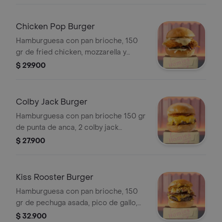
Chicken Pop Burger
Hamburguesa con pan brioche, 150
gr de fried chicken, mozzarella y
coleslaw en su salsa especial casera.
$ 29.900
Colby Jack Burger
Hamburguesa con pan brioche 150 gr
de punta de anca, 2 colby jack
cheese, tocineta y sriracha.
$ 27.900
Kiss Rooster Burger
Hamburguesa con pan brioche, 150
gr de pechuga asada, pico de gallo,
nachos crocantes, tocineta
$ 32.900