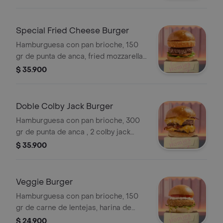
Special Fried Cheese Burger
Hamburguesa con pan brioche, 150
gr de punta de anca, fried mozzarella
cheese, cogollos, tomate y bacon
$ 35.900
sauce.
Doble Colby Jack Burger
Hamburguesa con pan brioche, 300
gr de punta de anca , 2 colby jack
cheese, tocineta y sriracha.
$ 35.900
Veggie Burger
Hamburguesa con pan brioche, 150
gr de carne de lentejas, harina de
garbanzos en apanado de
$ 24.900