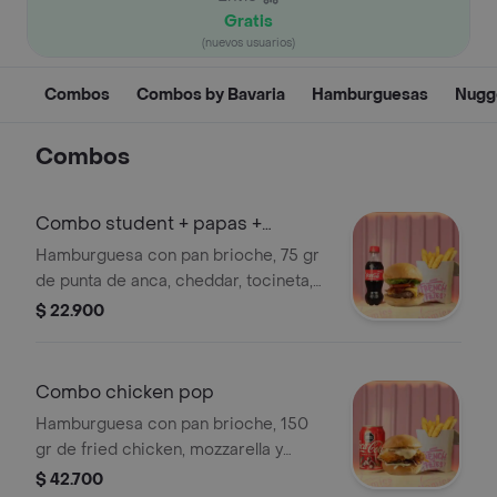
Gratis
(nuevos usuarios)
Combos
Combos by Bavaria
Hamburguesas
Nugg
Combos
Combo student + papas +
gaseosa
Hamburguesa con pan brioche, 75 gr
de punta de anca, cheddar, tocineta,
cogollos, tomate y cebolla
$ 22.900
caramelizada + papas a la francesa +
coca-cola sabor original 250 ml.
Combo chicken pop
Hamburguesa con pan brioche, 150
gr de fried chicken, mozzarella y
coleslaw en su salsa especial casera
$ 42.700