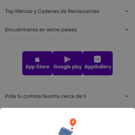
Top Marcas y Cadenas de Restaurantes
Encuéntranos en estos países
App Store
Google play
AppGallery
Pide tu comida favorita cerca de ti
Categorías
Únete a Rappi