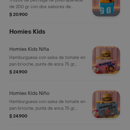
Trozos de pechuga de pollo apanada
de 200 gr con dos sabores de
especias pop paprika.
$ 20.900
Homies Kids
Homies Kids Niña
Hamburguesa con salsa de tomate en
pan brioche, punta de anca 75 gr,
cheddar, tomate, cogollos, 100 gr de
$ 24.900
papas rizadas
Homies Kids Niño
Hamburguesa con salsa de tomate en
pan brioche, punta de anca 75 gr,
cheddar, tomate, cogollos, 100 gr de
$ 24.900
papa rizada