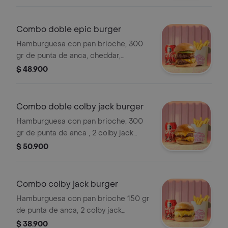
+ papas a la francesa +bebida a elegir
Combo doble epic burger
Hamburguesa con pan brioche, 300
gr de punta de anca, cheddar,
tocineta, cogollos, tomate y cebolla +
$ 48.900
papas a la francesa + bebida a elegir
Combo doble colby jack burger
Hamburguesa con pan brioche, 300
gr de punta de anca , 2 colby jack
cheese, tocineta y sriracha + papas a
$ 50.900
la francesa + bebida a elegir
Combo colby jack burger
Hamburguesa con pan brioche 150 gr
de punta de anca, 2 colby jack
cheese, tocineta y sriracha + papas a
$ 38.900