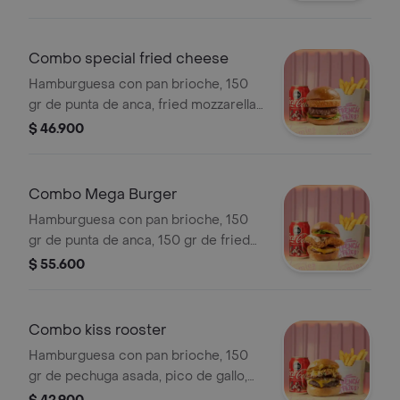
la francesa + bebida a elegir
Combo special fried cheese
Hamburguesa con pan brioche, 150
gr de punta de anca, fried mozzarella
cheese, cogollos, tomate y bacon
$ 46.900
sauce + papas a la francesa + bebida
a elegir
Combo Mega Burger
Hamburguesa con pan brioche, 150
gr de punta de anca, 150 gr de fried
chicken, queso cheddar, tocineta,
$ 55.600
cogollos, tomate, cebolla
caramelizada y salsa especial + papas
a la francesa + bebida a elegir
Combo kiss rooster
Hamburguesa con pan brioche, 150
gr de pechuga asada, pico de gallo,
nachos crocantes, tocineta + papas a