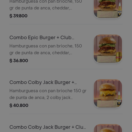
350 ml
Hamburguesa con pan brioche, 150
gr de punta de anca, cheddar,
tocineta, cogollos, tomate y cebolla
$ 39.800
caramelizada. + Cervezas
Combo Epic Burger + Club
Colombia Dorada 355 ml
Hamburguesa con pan brioche, 150
gr de punta de anca, cheddar,
tocineta, cogollos, tomate y cebolla
$ 36.800
caramelizada. + Cervezas
Combo Colby Jack Burger +
Corona 350 ml
Hamburguesa con pan brioche 150 gr
de punta de anca, 2 colby jack
cheese, tocineta y sriracha. +
$ 40.800
Cervezas
Combo Colby Jack Burger + Club