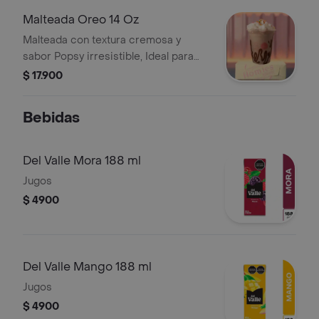
Malteada Oreo 14 Oz
Malteada con textura cremosa y
sabor Popsy irresistible, Ideal para
refrescar tu día.
$ 17.900
Bebidas
Del Valle Mora 188 ml
Jugos
$ 4900
Del Valle Mango 188 ml
Jugos
$ 4900