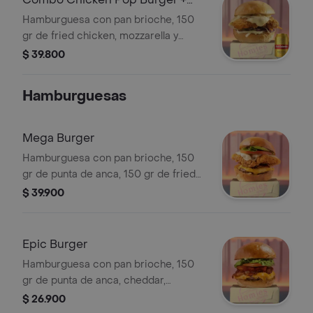
Club Colombia Dorada 355 ml
Hamburguesa con pan brioche, 150
gr de fried chicken, mozzarella y
coleslaw en su salsa especial casera.
$ 39.800
+ Cervezas
Hamburguesas
Mega Burger
Hamburguesa con pan brioche, 150
gr de punta de anca, 150 gr de fried
chicken, queso cheddar, tocineta,
$ 39.900
cogollos, tomate, cebolla
caramelizada y salsa especial.
Epic Burger
Hamburguesa con pan brioche, 150
gr de punta de anca, cheddar,
tocineta, cogollos, tomate y cebolla
$ 26.900
caramelizada.