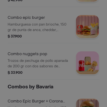
$ 42.900
la francesa + bebida a elegir
Combo epic burger
Hamburguesa con pan brioche, 150
gr de punta de anca, cheddar,
tocineta, cogollos, tomate y cebolla
$ 37.900
caramelizada + papas a la francesa +
bebida a elegir
Combo nuggets pop
Trozos de pechuga de pollo apanada
de 200 gr con dos sabores de
especias pop paprika + papas +
$ 33.900
bebida
Combos by Bavaria
Combo Epic Burger + Corona