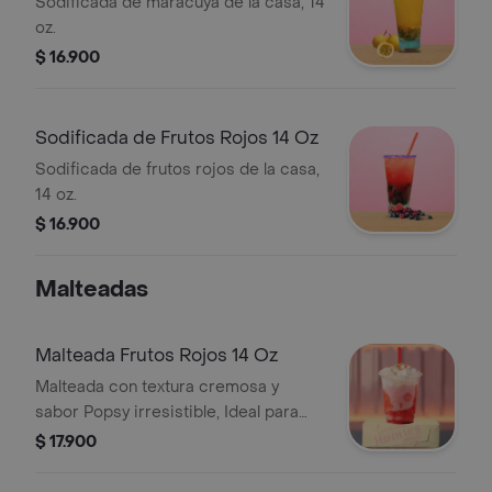
Sodificada de maracuya de la casa, 14
oz.
$ 16.900
Sodificada de Frutos Rojos 14 Oz
Sodificada de frutos rojos de la casa,
14 oz.
$ 16.900
Malteadas
Malteada Frutos Rojos 14 Oz
Malteada con textura cremosa y
sabor Popsy irresistible, Ideal para
refrescar tu día.
$ 17.900