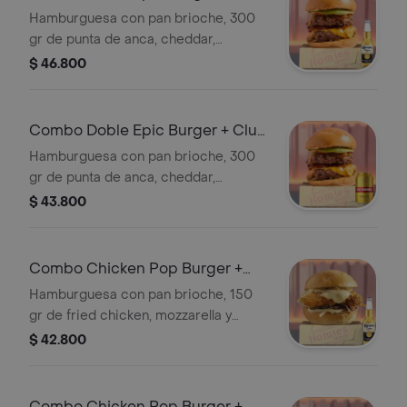
Corona 350 ml
Hamburguesa con pan brioche, 300
gr de punta de anca, cheddar,
tocineta, cogollos, tomate y cebolla
$ 46.800
caramelizada. + Cervezas
Combo Doble Epic Burger + Club
Colombia Dorada 355 ml
Hamburguesa con pan brioche, 300
gr de punta de anca, cheddar,
tocineta, cogollos, tomate y cebolla
$ 43.800
caramelizada. + Cervezas
Combo Chicken Pop Burger +
Corona 350 ml
Hamburguesa con pan brioche, 150
gr de fried chicken, mozzarella y
coleslaw en su salsa especial casera.
$ 42.800
+ Cervezas
Combo Chicken Pop Burger +