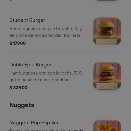
quinoa,cogollos, tomate y ricotta.
Student Burger
Hamburguesa con pan brioche, 75 gr
de punta de anca,cheddar, tocineta,
cogollos, tomate y cebolla
$ 17.900
caramelizada.
Doble Epic Burger
Hamburguesa con pan brioche, 300
gr de punta de anca, cheddar,
tocineta, cogollos, tomate y cebolla
$ 33.900
caramelizada.
Nuggets
Nuggets Pop Paprika