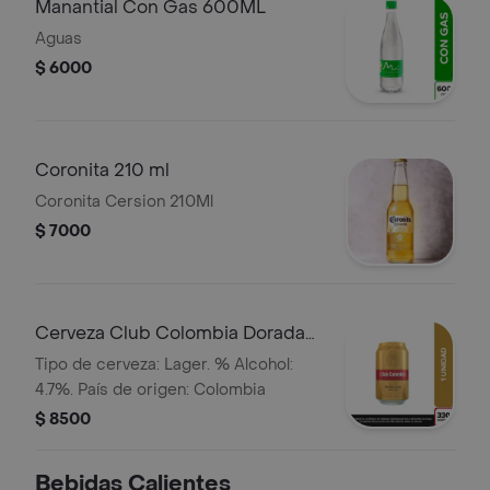
Manantial Con Gas 600ML
Aguas
$ 6000
Coronita 210 ml
Coronita Cersion 210Ml
$ 7000
Cerveza Club Colombia Dorada
Lta 330ml
Tipo de cerveza: Lager. % Alcohol:
4.7%. País de origen: Colombia
$ 8500
Bebidas Calientes