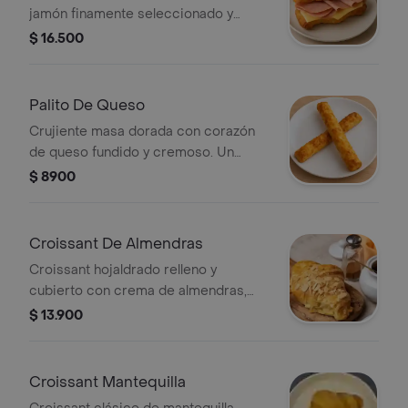
jamón finamente seleccionado y
queso, cebolla encurtida, pepino y
$ 16.500
rodajas de tomate, para un equilibrio
perfecto de sabor.
Palito De Queso
Crujiente masa dorada con corazón
de queso fundido y cremoso. Un
clásico irresistible, ideal para
$ 8900
disfrutar caliente.
Croissant De Almendras
Croissant hojaldrado relleno y
cubierto con crema de almendras,
coronado con láminas de almendra.
$ 13.900
Croissant Mantequilla