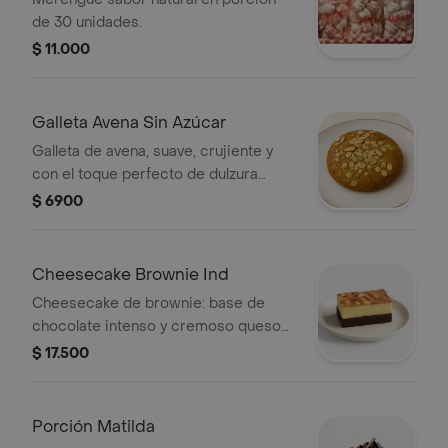
de 30 unidades.
$ 11.000
Galleta Avena Sin Azúcar
Galleta de avena, suave, crujiente y
con el toque perfecto de dulzura
artesanal. Ideal para un antojo
$ 6900
saludable.
Cheesecake Brownie Ind
Cheesecake de brownie: base de
chocolate intenso y cremoso queso
para un postre irresistible.
$ 17.500
Porción Matilda