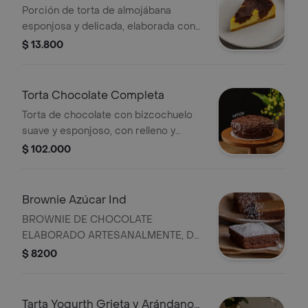
Y Pandeyuca
Porción de torta de almojábana
esponjosa y delicada, elaborada con
queso fresco que aporta un sabor
$ 13.800
auténtico y una textura suave de
tradición artesanal.
Torta Chocolate Completa
Torta de chocolate con bizcochuelo
suave y esponjoso, con relleno y
cubierta de ganache también de
$ 102.000
chocolate.
Brownie Azúcar Ind
BROWNIE DE CHOCOLATE
ELABORADO ARTESANALMENTE, DE
CENTRO SUAVE Y COBERTURA DE
$ 8200
AZÚCAR PULVERIZADA PARA UN
EQUILIBRIO PERFECTO DE DULZURA
Tarta Yogurth Grieta y Arándanos