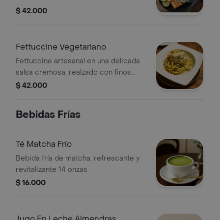
en sabores y texturas.
DE PASTA AL BURRO Y UNA
$ 42.000
DELICOSA Y SUAVE ENSALADA DE
LA CASA
Fettuccine Vegetariano
Fettuccine artesanal en una delicada
salsa cremosa, realzado con finos
aromas y acompañado de frescos
$ 42.000
ingredientes Champiñón, tomate
Cherry, maíz y espinaca que exaltan su
Bebidas Frías
sabor.
Té Matcha Frío
Bebida fría de matcha, refrescante y
revitalizante 14 onzas
$ 16.000
Jugo En Leche Almendras