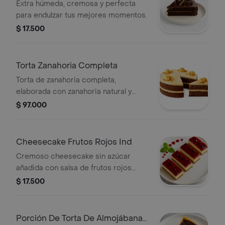
Extra húmeda, cremosa y perfecta
para endulzar tus mejores momentos.
$ 17.500
Torta Zanahoria Completa
Torta de zanahoria completa,
elaborada con zanahoria natural y
técnicas de pastelería francesa, sin
$ 97.000
azúcar añadida. Decorada con crema
y almendras laminadas.
Cheesecake Frutos Rojos Ind
Cremoso cheesecake sin azúcar
añadida con salsa de frutos rojos
(fresa, mora, agraz).
$ 17.500
Porción De Torta De Almojábana