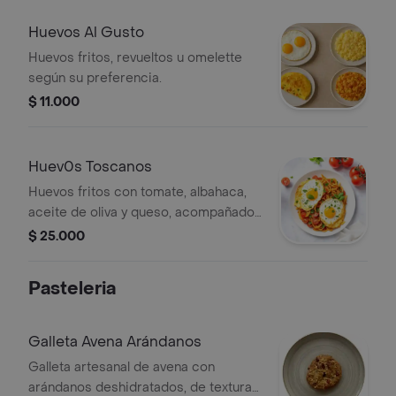
mantequilla, palito de queso o pan de
chocolate, acompañados de una
Huevos Al Gusto
bebida caliente a elección.
Huevos fritos, revueltos u omelette
según su preferencia.
$ 11.000
Huev0s Toscanos
Huevos fritos con tomate, albahaca,
aceite de oliva y queso, acompañados
de espaguetis.
$ 25.000
Pasteleria
Galleta Avena Arándanos
Galleta artesanal de avena con
arándanos deshidratados, de textura