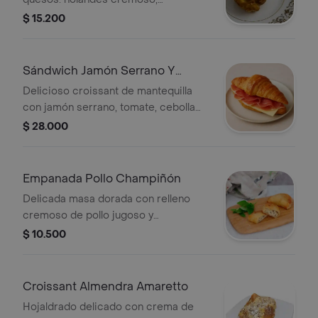
mozzarella fundente y parmesano
$ 15.200
intenso. Corte crujiente y miga
húmeda.
Sándwich Jamón Serrano Y
Queso
Delicioso croissant de mantequilla
con jamón serrano, tomate, cebolla
encurtida y pepino.
$ 28.000
Empanada Pollo Champiñón
Delicada masa dorada con relleno
cremoso de pollo jugoso y
champiñones frescos salteados,
$ 10.500
aromatizados con hierbas finas.
Croissant Almendra Amaretto
Hojaldrado delicado con crema de