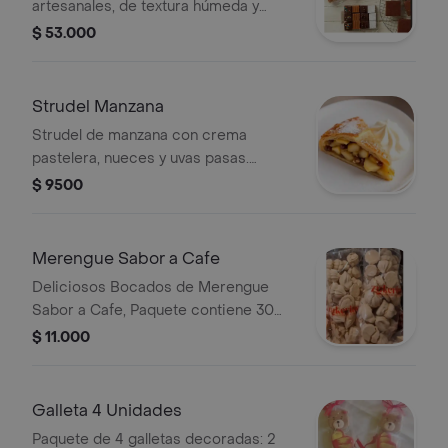
artesanales, de textura húmeda y
corazón intenso de cacao, perfectos
$ 53.000
para compartir o disfrutar en
pequeños bocados.
Strudel Manzana
Strudel de manzana con crema
pastelera, nueces y uvas pasas.
Porción individual.
$ 9500
Merengue Sabor a Cafe
Deliciosos Bocados de Merengue
Sabor a Cafe, Paquete contiene 30
unidades
$ 11.000
Galleta 4 Unidades
Paquete de 4 galletas decoradas: 2