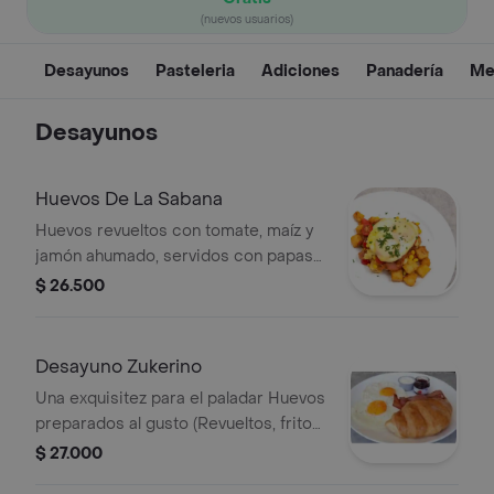
(nuevos usuarios)
Desayunos
Pasteleria
Adiciones
Panadería
Men
Desayunos
Huevos De La Sabana
Huevos revueltos con tomate, maíz y
jamón ahumado, servidos con papas
salteadas al romero.
$ 26.500
Desayuno Zukerino
Una exquisitez para el paladar Huevos
preparados al gusto (Revueltos, fritos
o Con Cebolla y Tomate) servidos con
$ 27.000
la elección de croissant de