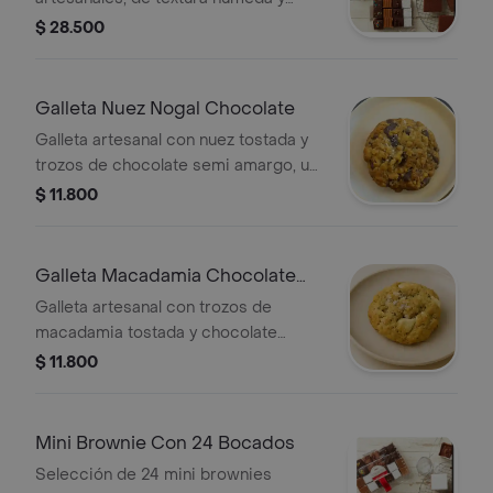
corazón intenso de cacao, perfectos
$ 28.500
para compartir o disfrutar en
pequeños bocados.
Galleta Nuez Nogal Chocolate
Galleta artesanal con nuez tostada y
trozos de chocolate semi amargo, un
balance perfecto entre lo intenso y lo
$ 11.800
crujiente.
Galleta Macadamia Chocolate
Blanco
Galleta artesanal con trozos de
macadamia tostada y chocolate
blanco cremoso, una combinación
$ 11.800
delicada.
Mini Brownie Con 24 Bocados
Selección de 24 mini brownies