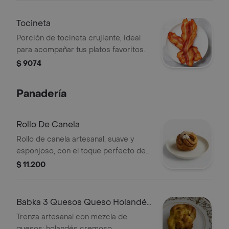
Tocineta
Porción de tocineta crujiente, ideal
para acompañar tus platos favoritos.
$ 9074
Panadería
Rollo De Canela
Rollo de canela artesanal, suave y
esponjoso, con el toque perfecto de
canela y glaseado dulce.
$ 11.200
Babka 3 Quesos Queso Holandés
Mozzarella Y Parmesano
Trenza artesanal con mezcla de
quesos: holandés cremoso,