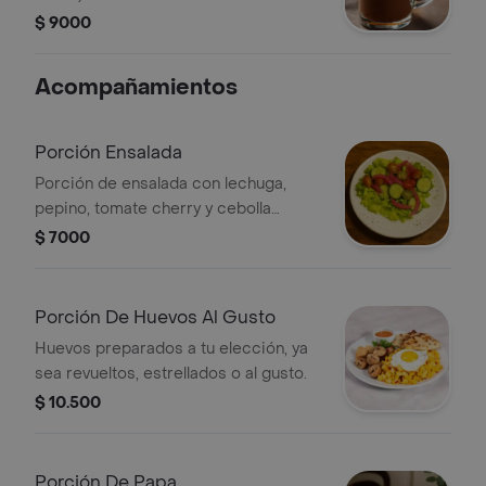
$ 9000
Acompañamientos
Porción Ensalada
Porción de ensalada con lechuga,
pepino, tomate cherry y cebolla
encurtida.
$ 7000
Porción De Huevos Al Gusto
Huevos preparados a tu elección, ya
sea revueltos, estrellados o al gusto.
$ 10.500
Porción De Papa