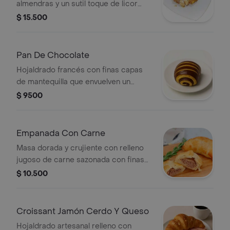
almendras y un sutil toque de licor
Amaretto, coronado con finas láminas
$ 15.500
de almendra.
Pan De Chocolate
Hojaldrado francés con finas capas
de mantequilla que envuelven un
corazón de chocolate intenso y
$ 9500
aterciopelado.
Empanada Con Carne
Masa dorada y crujiente con relleno
jugoso de carne sazonada con finas
especias mediterráneas
$ 10.500
Croissant Jamón Cerdo Y Queso
Hojaldrado artesanal relleno con