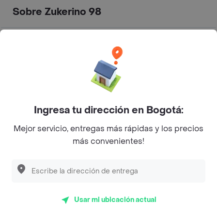
Sobre Zukerino 98
Transversal 17a #98-14,
Dirección
Bogotá, Colombia
Especialidad
Postres
Huevos De La Sabana
Ingresa tu dirección en Bogotá:
cuesta $ 26.500
Desayuno Zukerino cuesta $
Mejor servicio, entregas más rápidas y los precios
27.000
más convenientes!
Huevos Al Gusto cuesta $
Cuanto sale?
11.000
Huev0s Toscanos cuesta $
25.000
Galleta Avena Arándanos
cuesta $ 11.900
Usar mi ubicación actual