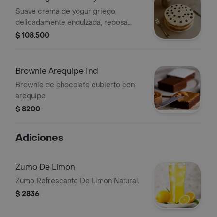
10a12
Suave crema de yogur griego,
delicadamente endulzada, reposa
sobre una base crocante que aporta
$ 108.500
un contraste perfecto de texturas.
Coronada con arándanos frescos.
Brownie Arequipe Ind
Brownie de chocolate cubierto con
arequipe.
$ 8200
Adiciones
Zumo De Limon
Zumo Refrescante De Limon Natural.
$ 2836