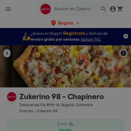
Bogotá
Regístrate
¿Nuevo en Rappi?
y disfruta de
envíos gratis por semanas
Aplican TyC
Zukerino 98 - Chapinero
Transversal 17a #98-14, Bogotá, Colombia
Postres - Zukerino 98
Envío
Gratis