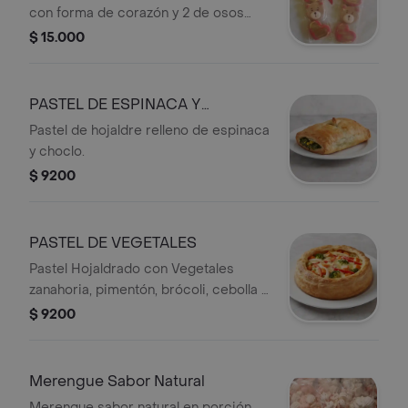
con forma de corazón y 2 de osos
Ideal para regalar.
$ 15.000
PASTEL DE ESPINACA Y
CHOCLO
Pastel de hojaldre relleno de espinaca
y choclo.
$ 9200
PASTEL DE VEGETALES
Pastel Hojaldrado con Vegetales
zanahoria, pimentón, brócoli, cebolla y
salsa de queso
$ 9200
Merengue Sabor Natural
Merengue sabor natural en porción