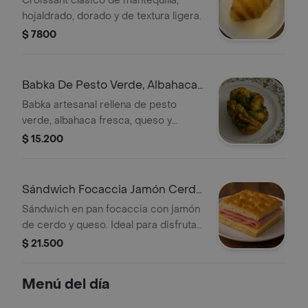
Croissant clásico de mantequilla,
hojaldrado, dorado y de textura ligera.
$ 7800
Babka De Pesto Verde, Albahaca,
Queso Y Aceite De Oliva
Babka artesanal rellena de pesto
verde, albahaca fresca, queso y
aceite de oliva.
$ 15.200
Sándwich Focaccia Jamón Cerdo
Y Queso
Sándwich en pan focaccia con jamón
de cerdo y queso. Ideal para disfrutar
en cualquier momento.
$ 21.500
Menú del día