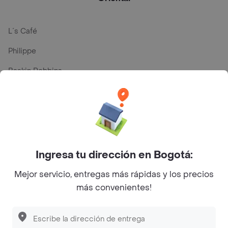
L´s Café
Philippe
Baskin Robbins
La Cesta
Mercari - Postres
Myriam Camhi Co
Magnifique
Ingresa tu dirección en Bogotá:
Empanaditas de Pipian - Empanadas
Mejor servicio, entregas más rápidas y los precios
más convenientes!
Desayunadero de la 42
Luisa Postres