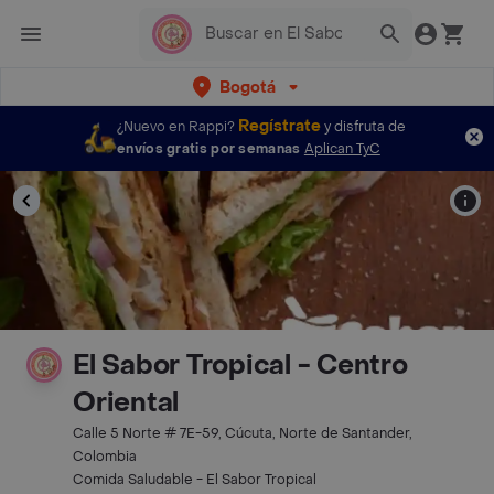
Bogotá
Regístrate
¿Nuevo en Rappi?
y disfruta de
envíos gratis por semanas
Aplican TyC
El Sabor Tropical - Centro
Oriental
Calle 5 Norte # 7E-59, Cúcuta, Norte de Santander,
Colombia
Comida Saludable - El Sabor Tropical