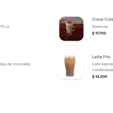
Coca-Cola 
 10 oz.
Gaseosa.
$ 11.700
Latte Frío
salsa de chocolate,
Café espres
condensada,
$ 14.300