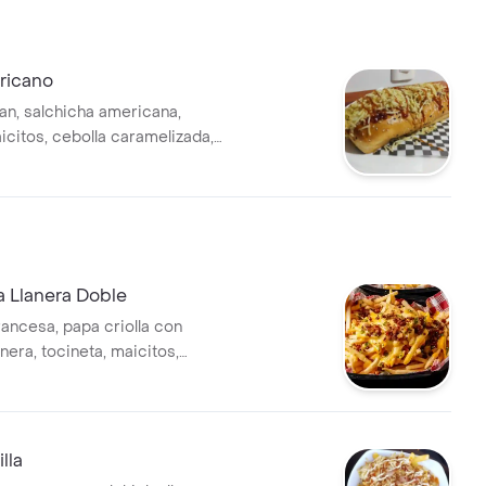
ricano
an, salchicha americana,
icitos, cebolla caramelizada,
s de la casa y ripio.
a Llanera Doble
rancesa, papa criolla con
anera, tocineta, maicitos,
amelizada, maduritos, salsas
 ripio, porción para 2.
lla