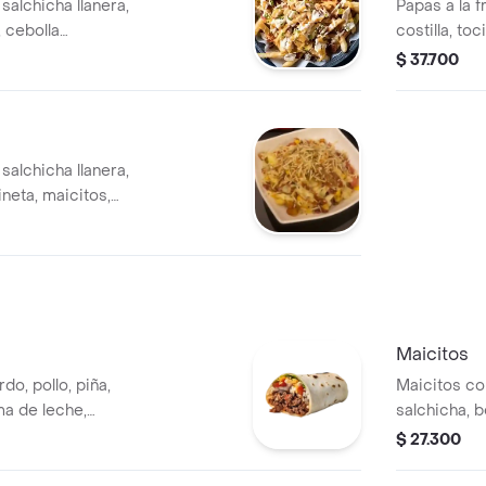
salchicha llanera,
Papas a la f
, cebolla
costilla, to
, salsas de la
caramelizad
$ 37.700
casa y ripio.
salchicha llanera,
neta, maicitos,
aduritos, salsas
Maicitos
do, pollo, piña,
Maicitos co
ma de leche,
salchicha, b
 y salsa picante, 1
ripio.
$ 27.300