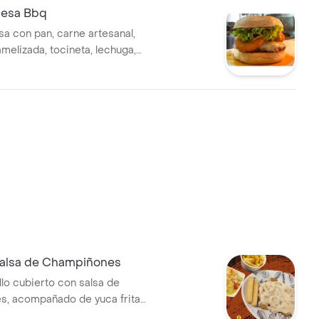
esa Bbq
 con pan, carne artesanal,
melizada, tocineta, lechuga,
e, salsas de la casa, ripio,
olla apanados y salsa BBQ de
 Salsa de Champiñones
llo cubierto con salsa de
s, acompañado de yuca frita
 francesa.