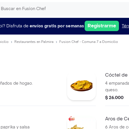
Registrarme
pi?
Disfruta de
envíos gratis por semanas
Tér
icilio
Restaurantes en Palmira
Fusion Chef - Comuna 7 a Domicilio
Cóctel de
ñados de hogao.
4 empanada
queso.
$ 26.000
Aros de C
paprika y salsa
6 Aros de c