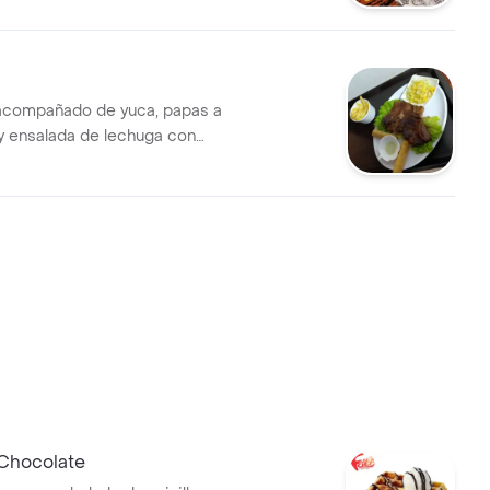
acompañado de yuca, papas a
 y ensalada de lechuga con
e salsa.
 Chocolate