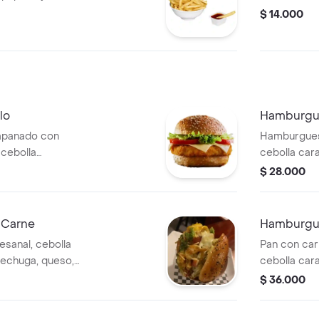
$ 14.000
lo
Hamburgu
apanado con
Hamburguesa
 cebolla
cebolla cara
 salsas de la
queso, tomat
$ 28.000
 Carne
Hamburgu
esanal, cebolla
Pan con car
 lechuga, queso,
cebolla cara
 y ripio.
queso, tomat
$ 36.000