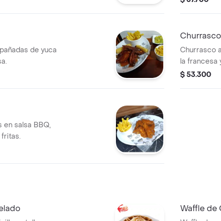
Churrasco
mpañadas de yuca
Churrasco 
sa.
la francesa
maíz. Incluy
$ 53.300
s en salsa BBQ,
ritas.
Helado
Waffle de