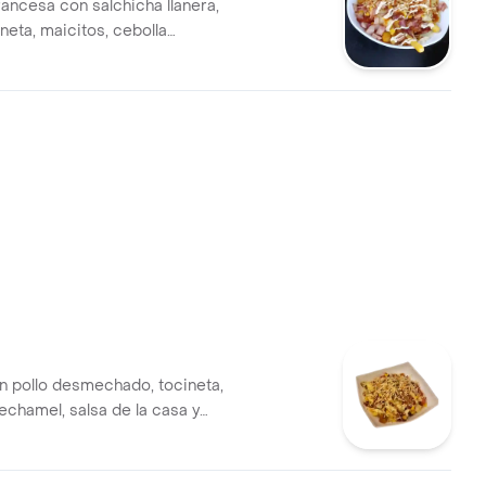
rancesa con salchicha llanera,
cineta, maicitos, cebolla
a, maduritos, salsas de la
n pollo desmechado, tocineta,
echamel, salsa de la casa y