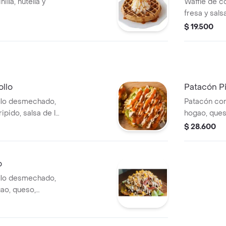
illa, nutella y
Waffle de co
fresa y sals
$ 19.500
ollo
Patacón P
ollo desmechado,
Patacón con
ipido, salsa de la
hogao, queso
casa y madu
$ 28.600
o
ollo desmechado,
ao, queso,
e la casa y