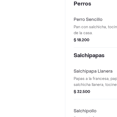
Perros
Perro Sencillo
Pan con salchicha, tocin
de la casa.
$ 18.200
Salchipapas
Salchipapa Llanera
Papas a la francesa, pap
salchicha llanera, tocine
cebolla caramelizada, m
$ 32.500
de la casa y ripio.
Salchipollo