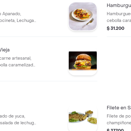
Hamburgu
lo Apanado,
Hamburguesa
ocineta, Lechuga,
cebolla cara
Salsas De La Casa
queso, tomat
$ 31.200
aros de ceb
naranja.
ieja
arne artesanal,
lla caramelizada,
, tomate y salsas
Filete en
ado de yuca,
Filete de po
nsalada de lechuga
champiñone
y papas a la
$ 37.700