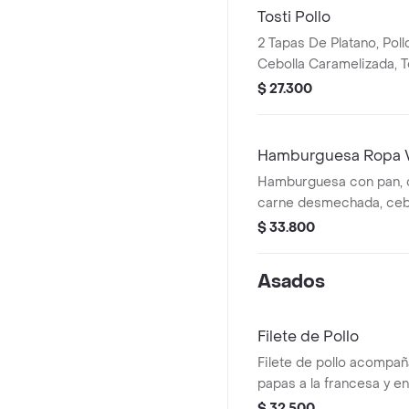
Tosti Pollo
2 Tapas De Platano, Pol
Cebolla Caramelizada, T
Tomate, Queso, Ripio, 
$ 27.300
Hamburguesa Ropa V
Hamburguesa con pan, c
carne desmechada, cebo
tocineta, lechuga, queso
$ 33.800
de la casa.
Asados
Filete de Pollo
Filete de pollo acompañ
papas a la francesa y e
con maíz.
$ 32.500