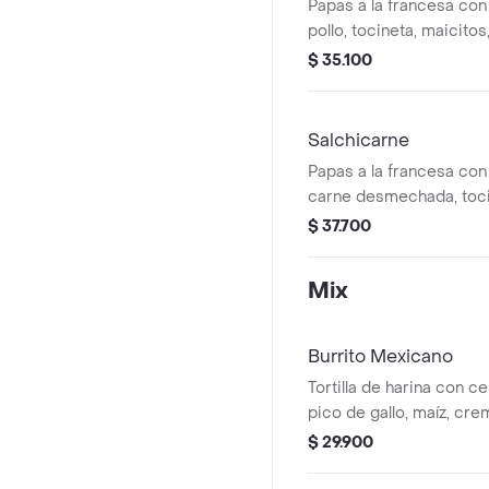
Papas a la francesa con 
pollo, tocineta, maicitos
caramelizada, maduritos
$ 35.100
casa y ripio.
Salchicarne
Papas a la francesa con 
carne desmechada, toci
cebolla caramelizada, m
$ 37.700
de la casa y ripio.
Mix
Burrito Mexicano
Tortilla de harina con cer
pico de gallo, maíz, cre
batavia, salsa de la casa
$ 29.900
pz.