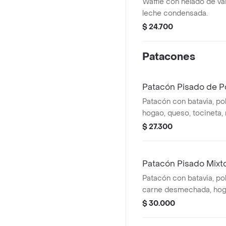
Waffle con helado de vain
leche condensada.
$ 24.700
Patacones
Patacón Pisado de P
Patacón con batavia, p
hogao, queso, tocineta, r
casa y maduro.
$ 27.300
Patacón Pisado Mixt
Patacón con batavia, p
carne desmechada, hog
tocineta, ripido, salsa d
$ 30.000
maduro.