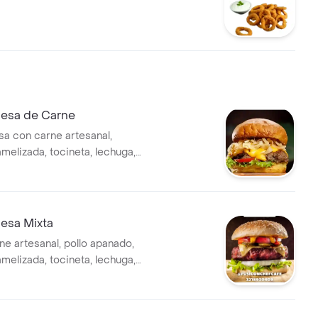
esa de Carne
 con carne artesanal,
melizada, tocineta, lechuga,
e y salsas de la casa.
esa Mixta
ne artesanal, pollo apanado,
melizada, tocineta, lechuga,
e, salsas de la casa y ripio.