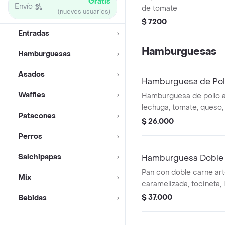
Gratis
Envío
de tomate
(nuevos usuarios)
$ 7200
Entradas
Hamburguesas
Hamburguesas
Asados
Hamburguesa de Pol
Waffles
Hamburguesa de pollo 
lechuga, tomate, queso,
Patacones
caramelizada, tocineta y
$ 26.000
casa. Con papas
Perros
Salchipapas
Hamburguesa Doble
Pan con doble carne art
Mix
caramelizada, tocineta,
tomate, salsas de la casa
$ 37.000
Bebidas