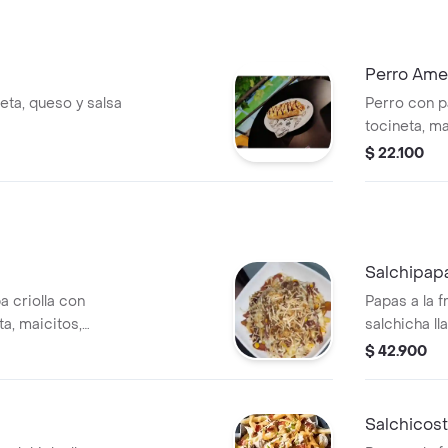
Perro Ame
eta, queso y salsa
Perro con p
tocineta, ma
queso, salsa
$ 22.100
Salchipap
a criolla con
Papas a la f
ta, maicitos,
salchicha ll
aduritos, salsas
cebolla car
$ 42.900
de la casa y
Salchicosti