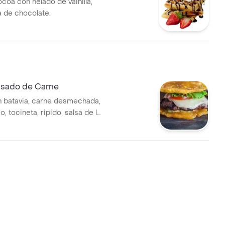
coa con helado de vainilla,
a de chocolate.
isado de Carne
 batavia, carne desmechada,
, tocineta, ripido, salsa de la
ro.