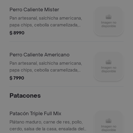
Perro Caliente Mister
Pan artesanal, salchicha americana,
papa chips, cebolla caramelizada,
tocineta, jamón, queso y salsas de la
$ 8990
casa.
Perro Caliente Americano
Pan artesanal, salchicha americana,
papa chips, cebolla caramelizada,
tocineta, queso y salsas de la casa.
$ 7990
Patacones
Patacón Triple Full Mix
Plátano maduro, carne de res, pollo,
cerdo, salsa de la casa, ensalada del