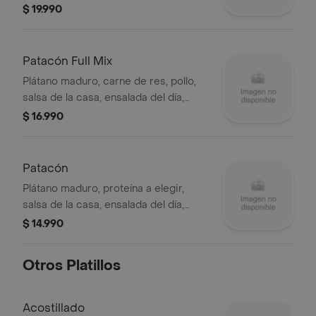
día, costilla ahumada, chorizo,
$ 19.990
salchicha, queso y aguacate.
Patacón Full Mix
Plátano maduro, carne de res, pollo,
salsa de la casa, ensalada del día,
costilla ahumada, chorizo, salchicha,
$ 16.990
queso y aguacate.
Patacón
Plátano maduro, proteína a elegir,
salsa de la casa, ensalada del día,
tocineta, queso y aguacate.
$ 14.990
Otros Platillos
Acostillado