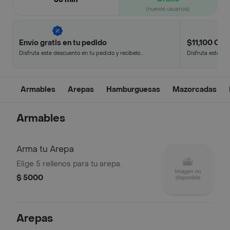
(nuevos usuarios)
Envío gratis en tu pedido
$11,100 Off 
Disfruta este descuento en tu pedido y recíbelo
Disfruta este de
en minutos.
en minutos.
Armables
Arepas
Hamburguesas
Mazorcadas
Armables
Arma tu Arepa
Elige 5 rellenos para tu arepa.
$ 5000
Arepas