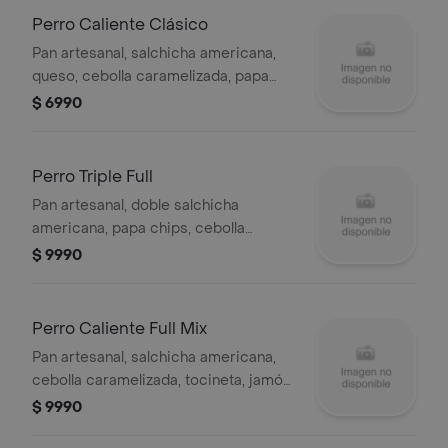
Perro Caliente Clásico
Pan artesanal, salchicha americana,
queso, cebolla caramelizada, papa
chips y salsas de la casa.
$ 6990
Perro Triple Full
Pan artesanal, doble salchicha
americana, papa chips, cebolla
caramelizada, carne desmechada,
$ 9990
queso y salsas de la casa.
Perro Caliente Full Mix
Pan artesanal, salchicha americana,
cebolla caramelizada, tocineta, jamón,
papa chips, maíz tierno, queso y
$ 9990
salsas de la casa.