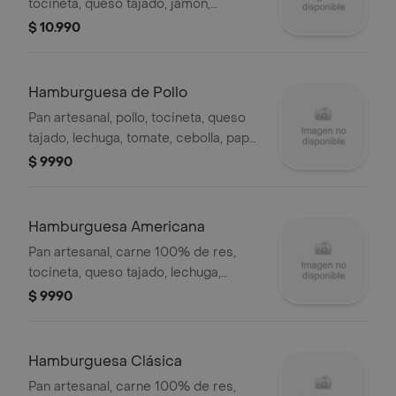
tocineta, queso tajado, jamón,
lechuga, tomate, cebolla, papa chips y
$ 10.990
salsas de la casa.
Hamburguesa de Pollo
Pan artesanal, pollo, tocineta, queso
tajado, lechuga, tomate, cebolla, papa
chips y salsas de la casa.
$ 9990
Hamburguesa Americana
Pan artesanal, carne 100% de res,
tocineta, queso tajado, lechuga,
tomate, cebolla, papa chips y salsas
$ 9990
de la casa.
Hamburguesa Clásica
Pan artesanal, carne 100% de res,