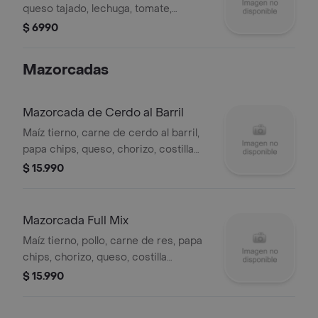
queso tajado, lechuga, tomate,
cebolla, papa chips y salsas de la
$ 6990
casa.
Mazorcadas
Mazorcada de Cerdo al Barril
Maíz tierno, carne de cerdo al barril,
papa chips, queso, chorizo, costilla
ahumada, salchicha y salsa de la casa.
$ 15.990
Mazorcada Full Mix
Maíz tierno, pollo, carne de res, papa
chips, chorizo, queso, costilla
ahumada, salchicha y salsa de la casa.
$ 15.990