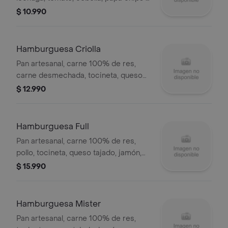
salsas de la casa.
$ 10.990
Hamburguesa Criolla
Pan artesanal, carne 100% de res,
carne desmechada, tocineta, queso
tajado, jamón, maíz tierno, lechuga,
$ 12.990
tomate, cebolla, papa chips y salsas
de la casa.
Hamburguesa Full
Pan artesanal, carne 100% de res,
pollo, tocineta, queso tajado, jamón,
huevo, lechuga, tomate, cebolla, papa
$ 15.990
chips y salsas de la casa.
Hamburguesa Mister
Pan artesanal, carne 100% de res,