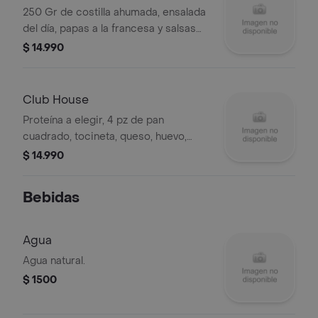
250 Gr de costilla ahumada, ensalada
del día, papas a la francesa y salsas
de la casa.
$ 14.990
Club House
Proteína a elegir, 4 pz de pan
cuadrado, tocineta, queso, huevo,
jamón, tomate, lechuga, papa
$ 14.990
francesa y salsas de la casa.
Bebidas
Agua
Agua natural.
$ 1500