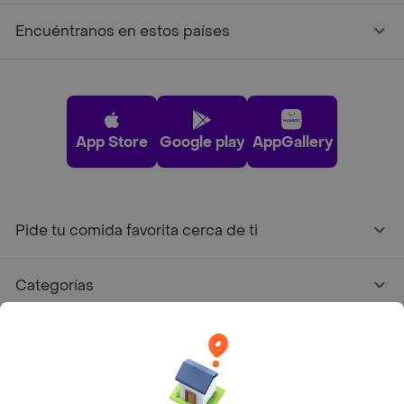
Encuéntranos en estos países
App Store
Google play
AppGallery
Pide tu comida favorita cerca de ti
Categorías
Únete a Rappi
Sobre Rappi