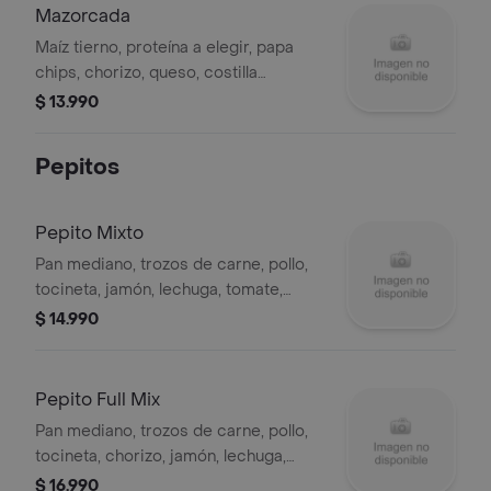
Mazorcada
Maíz tierno, proteína a elegir, papa
chips, chorizo, queso, costilla
ahumada, salchicha y salsa de la casa.
$ 13.990
Pepitos
Pepito Mixto
Pan mediano, trozos de carne, pollo,
tocineta, jamón, lechuga, tomate,
salsas de la casa, aguacate y queso.
$ 14.990
Pepito Full Mix
Pan mediano, trozos de carne, pollo,
tocineta, chorizo, jamón, lechuga,
tomate, salsas de la casa, aguacate y
$ 16.990