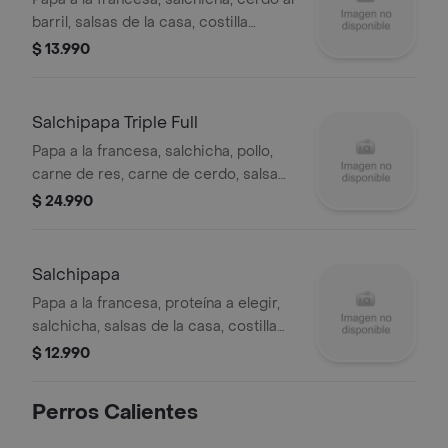
barril, salsas de la casa, costilla
ahumada, chorizo, maíz y queso.
$ 13.990
Salchipapa Triple Full
Papa a la francesa, salchicha, pollo,
carne de res, carne de cerdo, salsa
de la casa, costilla ahumada, chorizo,
$ 24.990
maíz, queso, plátano, aguacate y
salsas de la casa.
Salchipapa
Papa a la francesa, proteína a elegir,
salchicha, salsas de la casa, costilla
ahumada, chorizo, maíz y queso.
$ 12.990
Perros Calientes