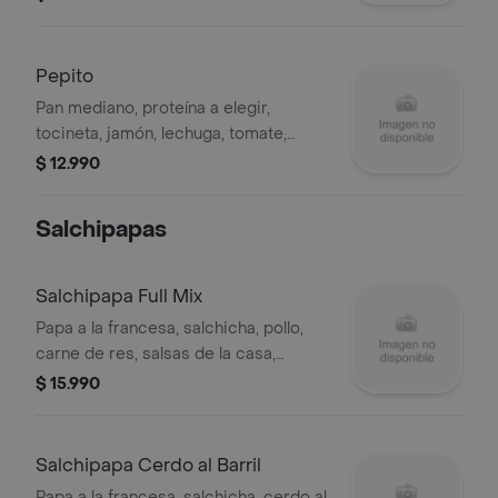
queso.
Pepito
Pan mediano, proteína a elegir,
tocineta, jamón, lechuga, tomate,
salsas de la casa, aguacate y queso.
$ 12.990
Salchipapas
Salchipapa Full Mix
Papa a la francesa, salchicha, pollo,
carne de res, salsas de la casa,
costilla ahumada, chorizo, maíz y
$ 15.990
queso.
Salchipapa Cerdo al Barril
Papa a la francesa, salchicha, cerdo al