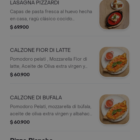
LASAGNA PIZZARDI
Capas de pasta fresca al huevo hecha
en casa, ragù clásico cocido
lentamente durante 4 horas y
$ 69.900
pomodoro italiano, intercaladas con
cremosa bechamel, fiordilatte y
Parmigiano Reggiano. Terminada con
CALZONE FIOR DI LATTE
stracciatella fresca y albahaca,
​Pomodoro pelati , Mozzarella Fior di
acompañada de focaccia artesanal.
latte, Aceite de Oliva extra virgen y
albahaca fresca.
$ 60.900
CALZONE DI BUFALA
Pomodoro Pelati, mozzarella di búfala,
aceite de oliva extra virgen y albahaca
fresca.
$ 60.900