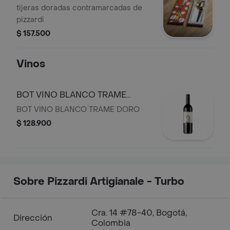
tijeras doradas contramarcadas de
pizzardi
$ 157.500
Vinos
BOT VINO BLANCO TRAME
DORO
BOT VINO BLANCO TRAME DORO
$ 128.900
Sobre Pizzardi Artigianale - Turbo
Cra. 14 #78-40, Bogotá,
Dirección
Colombia