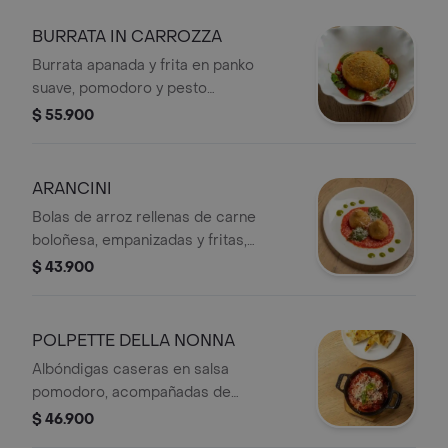
BURRATA IN CARROZZA
Burrata apanada y frita en panko
suave, pomodoro y pesto
acompañado de pan artesanal.
$ 55.900
ARANCINI
Bolas de arroz rellenas de carne
boloñesa, empanizadas y fritas,
acompañadas de salsa pomodoro y
$ 43.900
parmigiano reggiano.
POLPETTE DELLA NONNA
​Albóndigas caseras en salsa
pomodoro, acompañadas de
Parmigiano Reggiano DOP de 18
$ 46.900
meses de maduración y pan