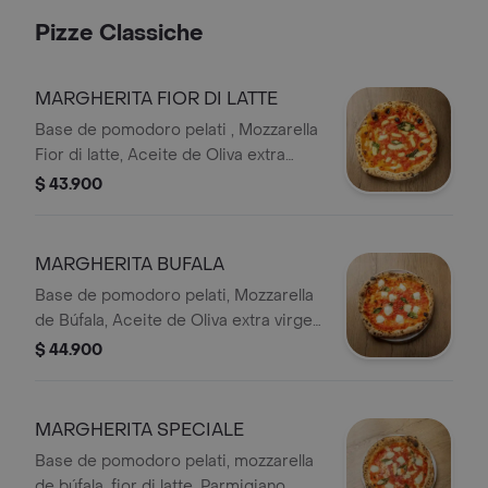
artesanal.
Pizze Classiche
MARGHERITA FIOR DI LATTE
Base de pomodoro pelati , Mozzarella
Fior di latte, Aceite de Oliva extra
virgen y albahaca fresca
$ 43.900
MARGHERITA BUFALA
Base de pomodoro pelati, Mozzarella
de Búfala, Aceite de Oliva extra virgen
y albahaca fresca.
$ 44.900
MARGHERITA SPECIALE
​​Base de pomodoro pelati, mozzarella
de búfala, fior di latte, Parmigiano