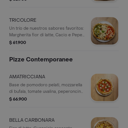
de agave.
TRICOLORE
​​Un trío de nuestros sabores favoritos:
Margherita fior di latte, Cacio e Pepe
y Pesto e Noci.
$ 61.900
Pizze Contemporanee
AMATRICCIANA
Base de pomodoro pelati, mozzarella
di bufala, tomate uvalina, peperoncino,
ajo, guanciale crocante y albahaca.
$ 66.900
BELLA CARBONARA