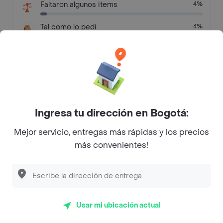
Faltaron algunos items
4%
Tal como lo pedí
4%
Otras razones
13%
Preguntas frecuentes
Ingresa tu dirección en Bogotá:
¿Pizzardi Artigianale - Turbo hace entrega a
domicilio?
Mejor servicio, entregas más rápidas y los precios
más convenientes!
¿Cuál es la dirección de Pizzardi Artigianale -
Turbo?
¿Cuál es el rating de Pizzardi Artigianale - Turbo?
Usar mi ubicación actual