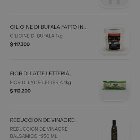
CILIGINE DI BUFALA FATTO IN
CASA
CILIGINE DI BUFALA 1kg
$ 117.300
FIOR DI LATTE LETTERIA
SORRENTINA FATTO IN CASA
FIOR DI LATTE LETTERIA 1kg
$ 112.200
REDUCCION DE VINAGRE
BALSAMICO *250 ML
REDUCCION DE VINAGRE
BALSAMICO *250 ML