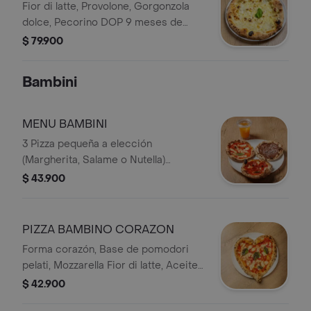
DE TRUFA
Fior di latte, Provolone, Gorgonzola
dolce, Pecorino DOP 9 meses de
maduración, miel al tartufo.
$ 79.900
Bambini
MENU BAMBINI
3 Pizza pequeña a elección
(Margherita, Salame o Nutella)
acompañada de jugo de mandarina.
$ 43.900
La misma tradición y calidad de
Pizzardi, en una versión pensada para
ellos.
PIZZA BAMBINO CORAZON
Forma corazón, Base de pomodori
pelati, Mozzarella Fior di latte, Aceite
de Oliva extra virgen y albahaca
$ 42.900
fresca.