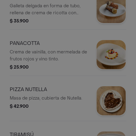
Galleta delgada en forma de tubo,
rellena de crema de ricotta con
pistachos y chips de chocolate.
$ 35.900
PANACOTTA
​Crema de vainilla, con mermelada de
frutos rojos y vino tinto.
$ 25.900
PIZZA NUTELLA
Masa de pizza, cubierta de Nutella.
$ 42.900
TIRAMISÚ