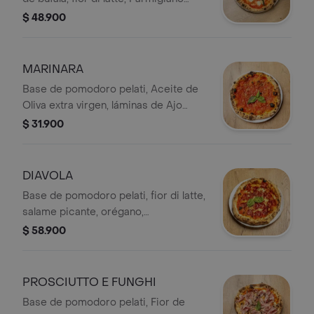
Reggiano de 18 meses de
$ 48.900
maduración DOP , aceite de oliva
extra virgen y albahaca fresca.
MARINARA
​Base de pomodoro pelati, Aceite de
Oliva extra virgen, láminas de Ajo
crocante, albahaca y Orégano seco.
$ 31.900
DIAVOLA
​Base de pomodoro pelati, fior di latte,
salame picante, orégano,
peperoncino y albahaca fresca.
$ 58.900
PROSCIUTTO E FUNGHI
Base de pomodoro pelati, Fior de