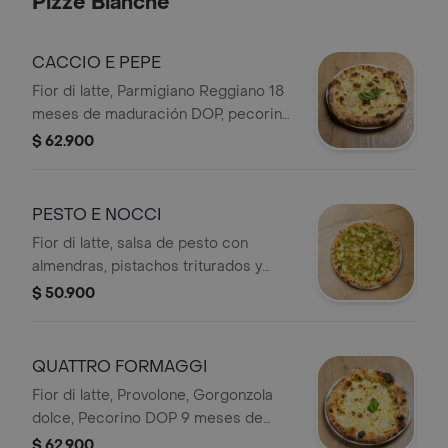
Pizze Bianche
CACCIO E PEPE
Fior di latte, Parmigiano Reggiano 18
meses de maduración DOP, pecorino
romano 9 meses DOP, mix de
$ 62.900
pimientas (rosa, negra, verde). Aceite
de oliva extra virgen y albahaca
fresca.
PESTO E NOCCI
Fior di latte, salsa de pesto con
almendras, pistachos triturados y
lascas de parmigiano reggiano 18
$ 50.900
meses de maduración DOP.
QUATTRO FORMAGGI
Fior di latte, Provolone, Gorgonzola
dolce, Pecorino DOP 9 meses de
maduración, hojas de albahaca y miel
$ 62.900