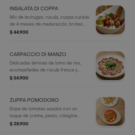
INSALATA DI COPPA
Mix de lechugas, rúcula, coppa curada
de 4 meses de maduración, brotes
del huerto, tomate uvalina, dip de
$ 44.900
queso ricotta con miel de agave y
almendras troceadas.
CARPACCIO DI MANZO
Delicadas láminas de lomo de res,
acompañadas de rúcula fresca y
marinadas en jugo de limón con
$ 54.900
aceite de oliva extra virgen. Servido
con una suave mayonesa inglesa y
láminas de Parmigiano Reggiano de
ZUPPA POMODORO
18 meses de maduración DOP.​
Sopa de tomates asados con un
toque de crema, pesto, ciliegine
(mozzarella) y pan artesanal.
$ 38.900