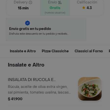
Delivery
Envío
Calificación
Gratis
4.3
15 min
(nuevos usuarios)
Envío gratis en tu pedido
Disfruta este descuento en tu pedido y recíbelo
en minutos.
Insalate e Altro
Pizze Classiche
Classici al Forno
Insalate e Altro
INSALATA DI RUCOLA E
PARMIGIANO
Rúcula, aceite de oliva extra virgen,
sal pimienta, tomates uvalina, lascas
de parmigiano reggiano de 18 meses
$ 41.900
de maduración y reducción de
balsámico.