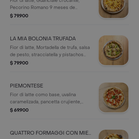
​Fior di latte, Guanciale crocante,
Pecorino Romano 9 meses de
maduración, salsa carbonara, lascas
$ 79.900
de parmigiano reggiano de 18 meses
de maduración y mix de pimientas.
LA MIA BOLONIA TRUFADA
Fior di latte, Mortadella de trufa, salsa
de pesto, stracciatella y pistachos
troceados.
$ 79.900
PIEMONTESE
Fior di latte como base, uvalina
caramelizada, pancetta crujiente,
queso taleggio, hojas frescas de
$ 69.900
albahaca y pimienta negra. una pizza
elegante y envolvente.
QUATTRO FORMAGGI CON MIEL