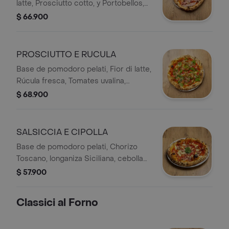
latte, Prosciutto cotto, y Portobellos,
Orégano seco, Albahaca y Aceite de
$ 66.900
Oliva extra virgen.
PROSCIUTTO E RUCULA
Base de pomodoro pelati, Fior di latte,
Rúcula fresca, Tomates uvalina,
Prosciutto crudo 9 meses, y lascas
$ 68.900
de Parmigiano Reggiano de 18 meses
de maduración DOP.
SALSICCIA E CIPOLLA
Base de pomodoro pelati, Chorizo
Toscano, longaniza Siciliana, cebolla
morada en plumas, orégano seco, y
$ 57.900
albahaca fresca.
Classici al Forno