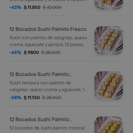
maduro, 12 piezas
-63%
$ 11.850
$ 32.000
12 Bocados Sushi Palmito Fresco
Sushi con palmito de cangrejo, queso
crema, aguacate y ajonjolí, 12 piezas.
-65%
$ 9800
$ 28.000
12 Bocados Sushi Palmito
Tempura
Sushi tempura con palmito de
cangrejo, queso crema y aguacate, 12
piezas.
-58%
$ 11.750
$ 28.000
12 Bocados Sushi Palmito
Tropical
12 bocados de sushi palmito tropical