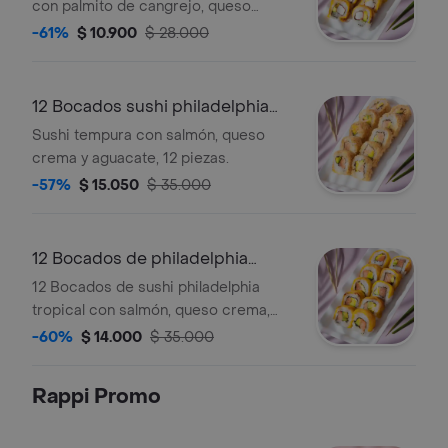
con palmito de cangrejo, queso
crema, aguacate y cubierto de
-61%
$ 10.900
$ 28.000
plátano maduro.
12 Bocados sushi philadelphia
tempura
Sushi tempura con salmón, queso
crema y aguacate, 12 piezas.
-57%
$ 15.050
$ 35.000
12 Bocados de philadelphia
tropical
12 Bocados de sushi philadelphia
tropical con salmón, queso crema,
aguacate y cubierto de plátano
-60%
$ 14.000
$ 35.000
maduro.
Rappi Promo