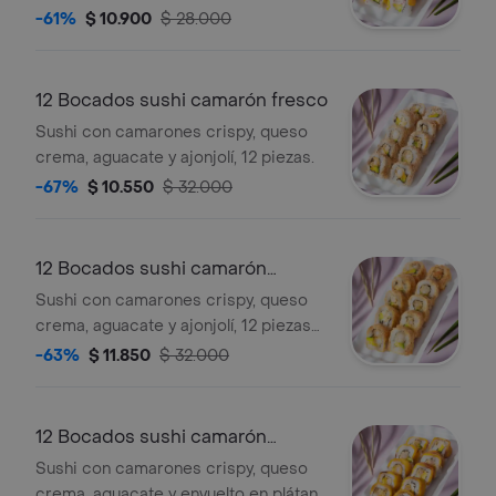
queso crema, aguacate y cubierto de
-61%
$ 10.900
$ 28.000
plátano maduro.
12 Bocados sushi camarón fresco
Sushi con camarones crispy, queso
crema, aguacate y ajonjolí, 12 piezas.
-67%
$ 10.550
$ 32.000
12 Bocados sushi camarón
tempura
Sushi con camarones crispy, queso
crema, aguacate y ajonjolí, 12 piezas
tempura.
-63%
$ 11.850
$ 32.000
12 Bocados sushi camarón
tropical
Sushi con camarones crispy, queso
crema, aguacate y envuelto en plátano