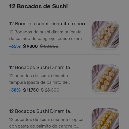
12 Bocados de Sushi
12 Bocados sushi dinamita fresco
12 Bocados de sushi dinamita (pasta
de palmito de cangrejo, queso crema,
aguacate y ajonjolí)
-65%
$ 9800
$ 28.000
12 Bocados Sushi Dinamita
Tempura
12 bocados de sushi dinamita
tempura (pasta de palmito de
cangrejo, queso crema, aguacate y
-58%
$ 11.750
$ 28.000
ajonjolí)
12 Bocados Sushi Dinamita
Tropical
12 bocados de sushi dinamita tropical
con pasta de palmito de cangrejo,