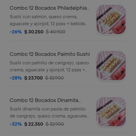
Combo 12 Bocados Philadelphia
Sushi
Sushi con salmón, queso crema,
aguacate y ajonjolí, 12 pzas + bebida
hatsu a elección.
-26%
$ 30.250
$ 40.900
Combo 12 Bocados Palmito Sushi
Sushi con palmito de cangrejo, queso
crema, aguacate y ajonjolí, 12 pzas +
bebida hatsu a elección.
-28%
$ 23.700
$ 32.900
Combo 12 Bocados Dinamita
Sushi
Sushi dinamita con pasta de palmito
de cangrejo, queso crema, aguacate
y ajonjolí, 12 pzas + bebida hatsu a
-32%
$ 22.350
$ 32.900
elección.