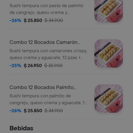
Tempura Sushi
Sushi tempura con pasta de palmito
de cangrejo, queso crema y
aguacate, 12 pzas + bebida hatsu a
-26%
$ 25.850
$ 34.900
elección.
Combo 12 Bocados Camarón
Tempura Sushi
Sushi tempura con camarones crispy,
queso crema y aguacate, 12 pzas +
bebida hatsu a elección.
-25%
$ 26.950
$ 35.900
Combo 12 Bocados Palmito
Tempura Sushi
Sushi tempura con palmito de
cangrejo, queso crema y aguacate, 12
pzas + bebida hatsu a elección.
-26%
$ 25.850
$ 34.900
Bebidas