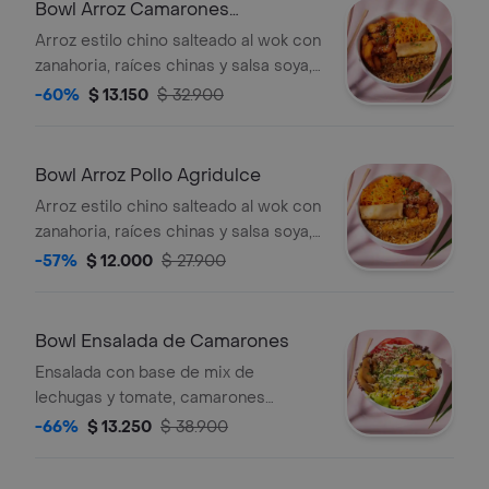
Bowl Arroz Camarones
Agridulces
Arroz estilo chino salteado al wok con
zanahoria, raíces chinas y salsa soya,
camarones crunch bañados en salsa
-60%
$ 13.150
$ 32.900
agridulce, zanahoria en espiral, un egg
roll, ajonjolí mixto y cebollín.
Bowl Arroz Pollo Agridulce
Arroz estilo chino salteado al wok con
zanahoria, raíces chinas y salsa soya,
pollo crunch bañado en salsa
-57%
$ 12.000
$ 27.900
agridulce, zanahoria en espiral, un egg
roll, ajonjolí mixto y cebollín.
Bowl Ensalada de Camarones
Ensalada con base de mix de
lechugas y tomate, camarones
tempura, maíz tierno, aros de cebolla,
-66%
$ 13.250
$ 38.900
aguacate, zanahoria, cebollín y salsa.