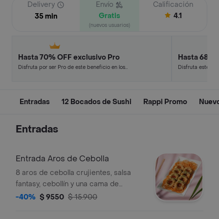
Delivery
Envío
Calificación
Gratis
4.1
35 min
(nuevos usuarios)
Hasta 70% OFF exclusivo Pro
Hasta 68% 
Disfruta por ser Pro de este beneficio en los
Disfruta este de
restaurantes y tiendas más top.
en minutos.
Entradas
12 Bocados de Sushi
Rappi Promo
Nuevo
Entradas
Entrada Aros de Cebolla
8 aros de cebolla crujientes, salsa
fantasy, cebollín y una cama de
zanahoria en espiral.
-40%
$ 9550
$ 15.900