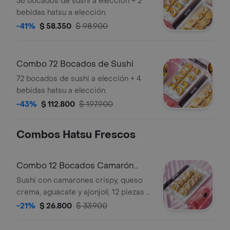
36 bocados de sushi a elección + 2
bebidas hatsu a elección.
-41%
$ 58.350
$ 98.900
Combo 72 Bocados de Sushi
72 bocados de sushi a elección + 4
bebidas hatsu a elección.
-43%
$ 112.800
$ 197.900
Combos Hatsu Frescos
Combo 12 Bocados Camarón
Fresco Sushi
Sushi con camarones crispy, queso
crema, aguacate y ajonjolí, 12 piezas +
bebida hatsu a elección.
-21%
$ 26.800
$ 33.900