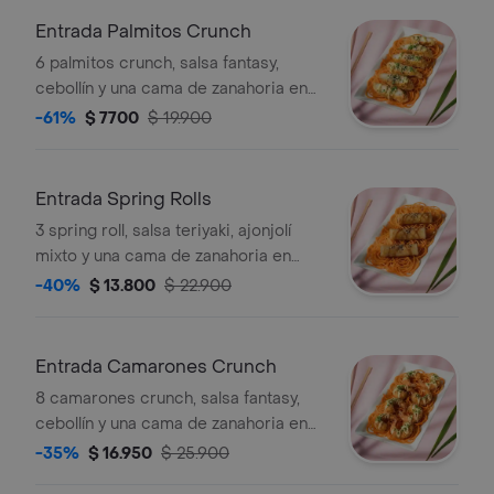
Entrada Palmitos Crunch
6 palmitos crunch, salsa fantasy,
cebollín y una cama de zanahoria en
espiral.
-61%
$ 7700
$ 19.900
Entrada Spring Rolls
3 spring roll, salsa teriyaki, ajonjolí
mixto y una cama de zanahoria en
espiral.
-40%
$ 13.800
$ 22.900
Entrada Camarones Crunch
8 camarones crunch, salsa fantasy,
cebollín y una cama de zanahoria en
espiral.
-35%
$ 16.950
$ 25.900