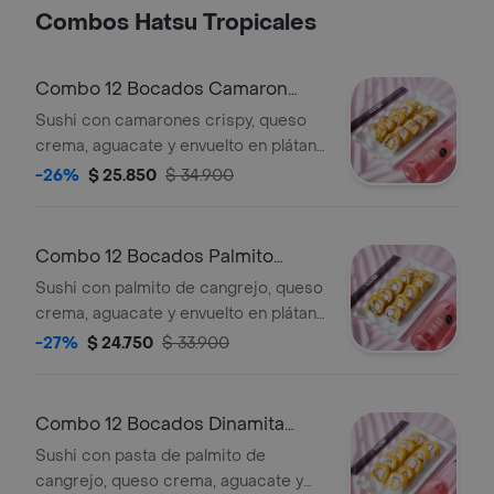
Combos Hatsu Tropicales
Combo 12 Bocados Camaron
Maduro Sushi
Sushi con camarones crispy, queso
crema, aguacate y envuelto en plátano
maduro, 12 pzas + bebida hatsu a
-26%
$ 25.850
$ 34.900
elección.
Combo 12 Bocados Palmito
Maduro Sushi
Sushi con palmito de cangrejo, queso
crema, aguacate y envuelto en plátano
maduro, 12 pzas + bebida hatsu a
-27%
$ 24.750
$ 33.900
elección.
Combo 12 Bocados Dinamita
Maduro Sushi
Sushi con pasta de palmito de
cangrejo, queso crema, aguacate y