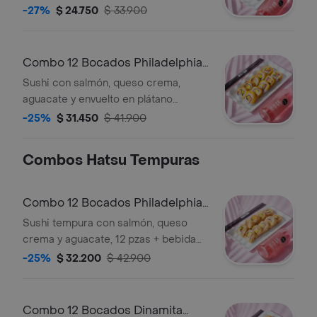
envuelto en plátano maduro, 12 pzas +
-27%
$ 24.750
$ 33.900
bebida hatsu a elección.
Combo 12 Bocados Philadelphia
Maduro
Sushi con salmón, queso crema,
aguacate y envuelto en plátano
maduro, 12 pzas + bebida hatsu a
-25%
$ 31.450
$ 41.900
elección.
Combos Hatsu Tempuras
Combo 12 Bocados Philadelphia
Tempura
Sushi tempura con salmón, queso
crema y aguacate, 12 pzas + bebida
hatsu a elección.
-25%
$ 32.200
$ 42.900
Combo 12 Bocados Dinamita