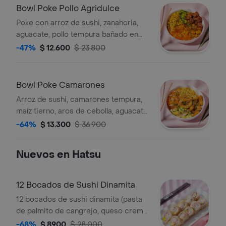
Bowl Poke Pollo Agridulce
Poke con arroz de sushi, zanahoria,
aguacate, pollo tempura bañado en
salsa agridulce, plátano maduro, maíz
-47%
$ 12.600
$ 23.800
tostado, cebollín y ajonjolí
Bowl Poke Camarones
Arroz de sushi, camarones tempura,
maíz tierno, aros de cebolla, aguacate,
zanahoria, cebollín, ajonjolí, salsa.
-64%
$ 13.300
$ 36.900
Nuevos en Hatsu
12 Bocados de Sushi Dinamita
12 bocados de sushi dinamita (pasta
de palmito de cangrejo, queso crema,
aguacate y ajonjolí)
-68%
$ 8900
$ 28.000