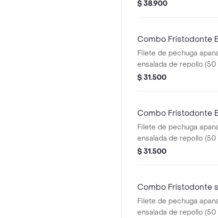
$ 38.900
Combo Fristodonte
Filete de pechuga apana
ensalada de repollo (50 
francesa mediana (60 g
$ 31.500
ml), en salsa BBQ.
Combo Fristodonte B
Filete de pechuga apana
ensalada de repollo (50 
francesa mediana (60 g
$ 31.500
ml), en salsa búfalo srir
Combo Fristodonte s
Filete de pechuga apana
ensalada de repollo (50 