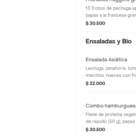
13 Trozos de pechuga ap
papas a la francesa gran
gaseosa (400 ml)
$ 30.500
Ensaladas y Bio
Ensalada Asiática
Lechuga, zanahoria, tom
maicitos, nueces con fr
sésamo. Elige tu proteí
$ 32.000
de pollo (9 und, 15 g und
trozos, 150 g) o nugg
Combo hamburguesa B
Filete de proteína vegeta
de repollo (50 g), papas
mediana (60 g) y gaseos
$ 30.500
Escoge entre salsa búfa