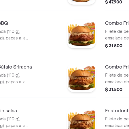
mediana (60
$ 47.900
 BBQ
Combo Fri
da (110 g),
Filete de p
g), papas a la
ensalada de 
) y gaseosa (325
francesa me
$ 31.500
ml). en sals
úfalo Sriracha
Combo Fri
da (110 g),
Filete de p
g), papas a la
ensalada de 
) y gaseosa (325
francesa me
$ 31.500
acha.
ml), en salsa
in salsa
Fristodon
da (110 g),
Filete de p
g), papas a la
ensalada de 