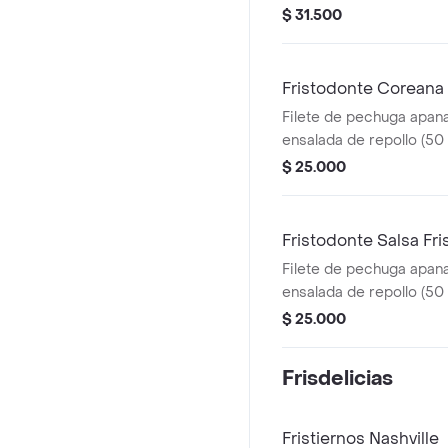
francesa mediana (60 g
$ 31.500
ml), sin salsa.
Fristodonte Coreana
Filete de pechuga apana
ensalada de repollo (50 
coreana.
$ 25.000
Fristodonte Salsa Fri
Filete de pechuga apana
ensalada de repollo (50 g
$ 25.000
Frisdelicias
Fristiernos Nashville