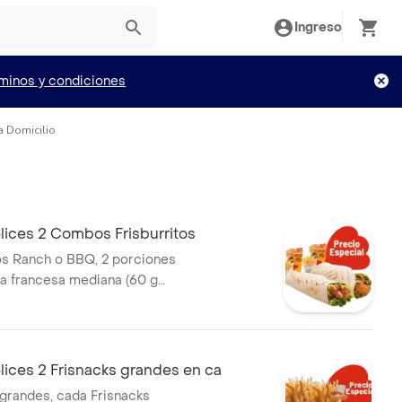
Ingreso
minos y condiciones
a Domicilio
lices 2 Combos Frisburritos
tos Ranch o BBQ, 2 porciones
la francesa mediana (60 g
seosas (325 ml)
ices 2 Frisnacks grandes en ca
 grandes, cada Frisnacks