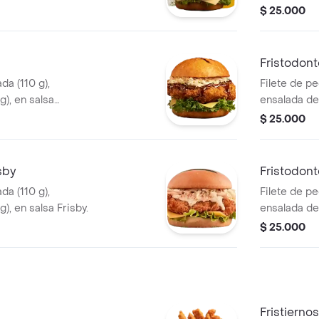
) y gaseosa (325
$ 25.000
Fristodont
da (110 g),
Filete de p
g), en salsa
ensalada de 
sriracha.
$ 25.000
sby
Fristodont
da (110 g),
Filete de p
), en salsa Frisby.
ensalada de 
$ 25.000
Fristiernos