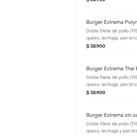
Burger Extrema Poly
Doble filete de pollo (11
queso, lechuga, pan bri
Polynesian beach
$ 38.900
Burger Extrema Thai
Doble filete de pollo (11
queso, lechuga, pan brio
ranch
$ 38.900
Burger Extrema sin s
Doble filete de pollo (11
queso, lechuga y pan br