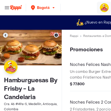
Bogotá
¿Nuevo en Rap
Rappi
Restaurantes a Dom
Promociones
Noches Felices Nashv
Un combo Burger Extrem
combo Fristiernos Nashv
Hamburguesas By
producto corresponde 
$ 77.800
Frisby - La
agrandado)
Candelaria
Noches Felices 2 Co
Cra. 46 #49a-5, Medellín, Antioquia,
2 Fristodontes, 2 porci
Colombia