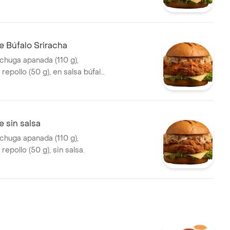
e Búfalo Sriracha
echuga apanada (110 g),
repollo (50 g), en salsa búfalo
e sin salsa
echuga apanada (110 g),
repollo (50 g), sin salsa.