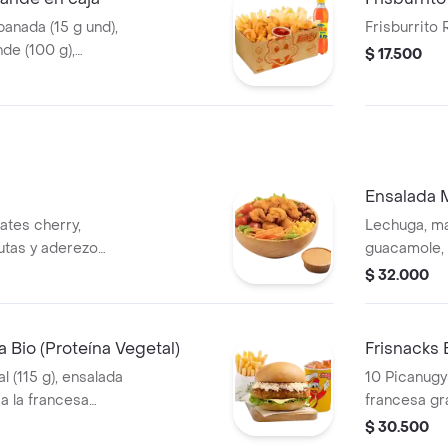
anada (15 g und),
Frisburrito
de (100 g),
$ 17.500
Ensalada 
ates cherry,
Lechuga, mai
utas y aderezo
guacamole, f
na entre nuggets
maíz y ader
$ 32.000
), filete asado (En
proteína ent
g und), file
io (Proteína Vegetal)
Frisnacks 
l (115 g), ensalada
10 Picanugys
 a la francesa
francesa gr
a (325 ml).
ml)
$ 30.500
lo Sriracha, BBQ