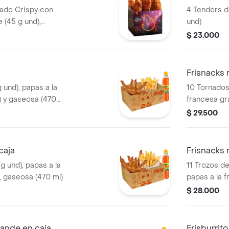
nado Crispy con
4 Tenders d
e (45 g und),
und)
 Imagen de
$ 23.000
a producto
Frisnacks 
 und), papas a la
10 Tornados 
) y gaseosa (470
francesa gr
ml)
$ 29.500
caja
Frisnacks
g und), papas a la
11 Trozos d
, gaseosa (470 ml)
papas a la f
gaseosa (40
$ 28.000
rande en caja
Frisburrito