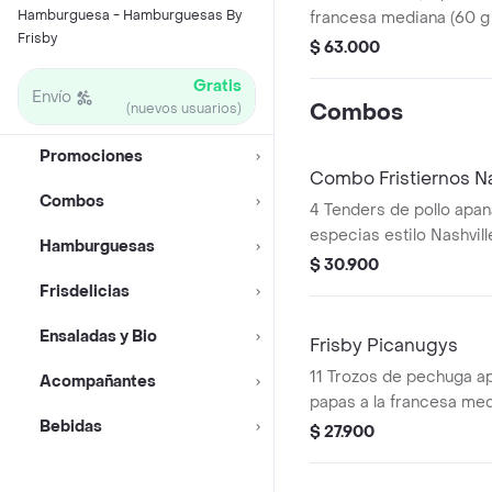
Hamburguesa - Hamburguesas By
francesa mediana (60 g
Frisby
(325 ml und). Escoge en
$ 63.000
Sriracha, BBQ, salsa Fr
Gratis
Envío
Combos
(nuevos usuarios)
Promociones
Combo Fristiernos Na
Combos
4 Tenders de pollo apa
especias estilo Nashvill
Hamburguesas
sirope de miel picante, 
$ 30.900
francesa mediana (60 g
Frisdelicias
ml). Imagen de product
Ensaladas y Bio
Frisby Picanugys
11 Trozos de pechuga ap
Acompañantes
papas a la francesa med
Bebidas
ensalada de repollo pers
$ 27.900
gaseosa (325 ml)