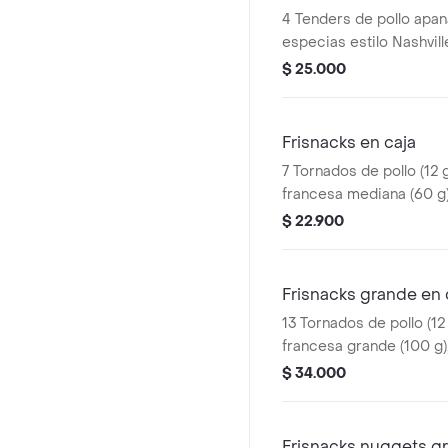
4 Tenders de pollo apa
especias estilo Nashvill
sirope de miel picante.
$ 25.000
producto corresponde 
agrandado
Frisnacks en caja
7 Tornados de pollo (12 g
francesa mediana (60 g
ml)
$ 22.900
Frisnacks grande en 
13 Tornados de pollo (12 
francesa grande (100 g)
$ 34.000
Frisnacks nuggets g