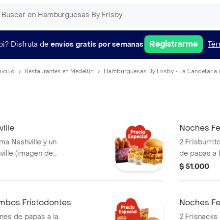
Registrarme
pi?
Disfruta de
envíos gratis por semanas
Tér
icilio
Restaurantes en Medellín
Hamburguesas By Frisby - La Candelaria 
ille
Noches Fe
a Nashville y un
2 Frisburri
ille (imagen de
de papas a 
a producto
und) y 2 ga
$ 51.000
mbos Fristodontes
Noches Fel
ones de papas a la
2 Frisnacks