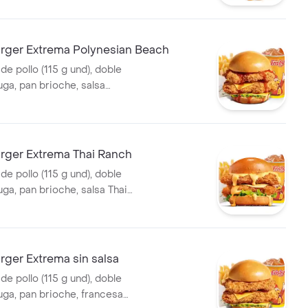
5 ml)
ger Extrema Polynesian Beach
 de pollo (115 g und), doble
uga, pan brioche, salsa
beach, francesa mediana
eosa (325 ml)
ger Extrema Thai Ranch
 de pollo (115 g und), doble
ga, pan brioche, salsa Thai
cesa mediana (60 g) y gaseosa
ger Extrema sin salsa
 de pollo (115 g und), doble
uga, pan brioche, francesa