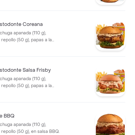
 g) y gaseosa (325 ml)
stodonte Coreana
echuga apanada (110 g),
repollo (50 g), papas a la
diana (60 g) y gaseosa (325
a coreana.
stodonte Salsa Frisby
echuga apanada (110 g),
repollo (50 g), papas a la
diana (60 g) y gaseosa (325
 Frisby.
te BBQ
echuga apanada (110 g),
repollo (50 g), en salsa BBQ.