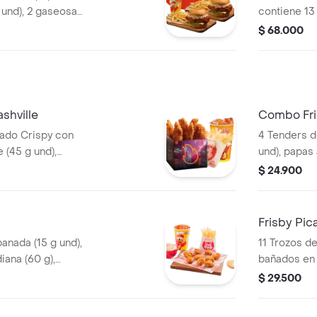
 und), 2 gaseosas
contiene 13 
tre búfalo
papas a la f
$ 68.000
isby o coreana
gaseosa (47
shville
Combo Fri
nado Crispy con
4 Tenders d
e (45 g und),
und), papas 
papas a la
gaseosa (32
$ 24.900
) y gaseosa (325
o corres
Frisby Pi
anada (15 g und),
11 Trozos d
iana (60 g),
bañados en
onal (145 g) y
picante, pa
$ 29.500
g), ensalada
gaseosa (32