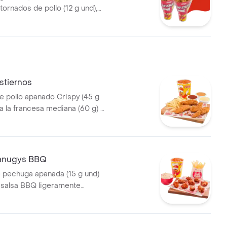
tornados de pollo (12 g und),
rancesa grande (100 g )y
0 ml)
stiernos
e pollo apanado Crispy (45 g
a la francesa mediana (60 g) y
5 ml)
canugys BBQ
e pechuga apanada (15 g und)
 salsa BBQ ligeramente
pas a la francesa mediana (60
 de repollo personal (145 g) y
5 ml)