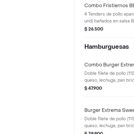
Combo Fristiernos 
4 Tenders de pollo apan
und) bañados en salsa 
picante, papas a la fra
$ 26.500
g) y gaseosa (325 ml)
Hamburguesas
Combo Burger Extrem
Doble filete de pollo (11
queso, lechuga, pan bri
picante estilo Nashville
$ 47.900
(60 g) y gaseosa (325 ml
Burger Extrema Swee
Doble filete de pollo (11
queso, lechuga, pan bri
sweet Carolina
$ 38.900