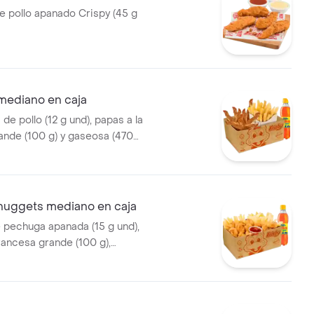
e pollo apanado Crispy (45 g
mediano en caja
de pollo (12 g und), papas a la
ande (100 g) y gaseosa (470
 nuggets mediano en caja
e pechuga apanada (15 g und),
rancesa grande (100 g),
0 ml)