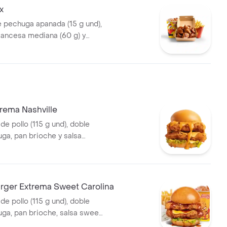
x
e pechuga apanada (15 g und),
francesa mediana (60 g) y
5 ml)
rema Nashville
 de pollo (115 g und), doble
uga, pan brioche y salsa
lo Nashville
ger Extrema Sweet Carolina
 de pollo (115 g und), doble
uga, pan brioche, salsa sweet
ancesa mediana (60 g) y