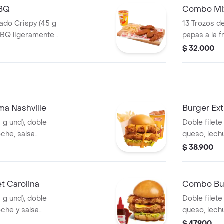
BBQ
Combo Mi
ado Crispy (45 g
13 Trozos d
BBQ ligeramente
papas a la 
ncesa mediana (60
gaseosa (32
$ 32.000
a Nashville
Burger Ext
5 g und), doble
Doble filete
oche, salsa
queso, lech
, francesa mediana
picante esti
$ 38.900
)
t Carolina
Combo Bur
5 g und), doble
Doble filete
oche y salsa
queso, lech
Carolina,fr
$ 47.900