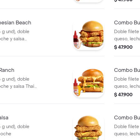
gaseosa (32
nesian Beach
Combo Bur
5 g und), doble
Doble filete
oche y salsa
queso, lech
Polynesian 
$ 47.900
(60g) y gas
 Ranch
Combo Bur
5 g und), doble
Doble filete
che y salsa Thai
queso, lechu
ranch, fran
$ 47.900
(325 ml)
alsa
Combo Bur
5 g und), doble
Doble filete
ioche
queso, lech