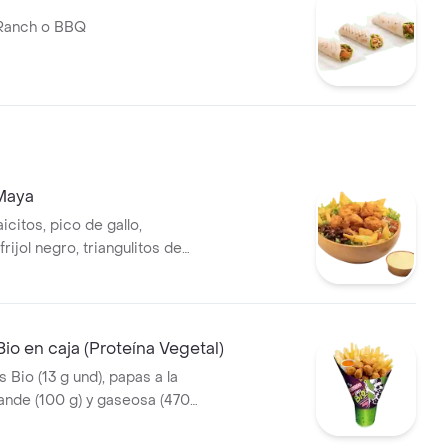
 Ranch o BBQ
Maya
citos, pico de gallo,
rijol negro, triangulitos de
ezo mexicano. Elige tu
re nuggets de pollo (9 und, 15
te asado (En tro
Bio en caja (Proteína Vegetal)
 Bio (13 g und), papas a la
ande (100 g) y gaseosa (470