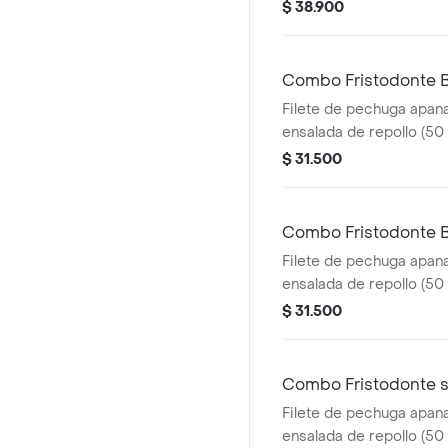
$ 38.900
Combo Fristodonte
Filete de pechuga apana
ensalada de repollo (50 
francesa mediana (60 g
$ 31.500
ml), en salsa BBQ.
Combo Fristodonte B
Filete de pechuga apana
ensalada de repollo (50 
francesa mediana (60 g
$ 31.500
ml), en salsa búfalo srir
Combo Fristodonte s
Filete de pechuga apana
ensalada de repollo (50 