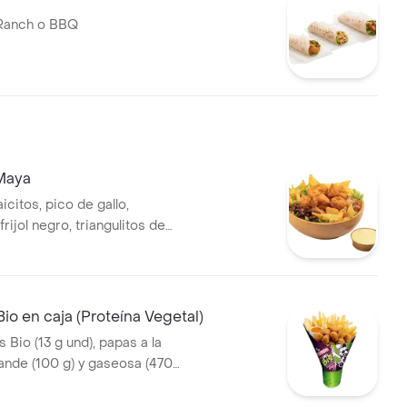
 Ranch o BBQ
Maya
citos, pico de gallo,
rijol negro, triangulitos de
ezo mexicano. Elige tu
re nuggets de pollo (9 und, 15
te asado (En tro
Bio en caja (Proteína Vegetal)
 Bio (13 g und), papas a la
ande (100 g) y gaseosa (470