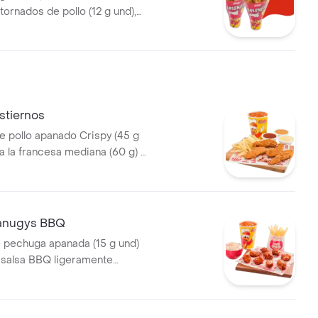
tornados de pollo (12 g und),
rancesa grande (100 g )y
0 ml)
stiernos
e pollo apanado Crispy (45 g
a la francesa mediana (60 g) y
5 ml)
canugys BBQ
e pechuga apanada (15 g und)
 salsa BBQ ligeramente
pas a la francesa mediana (60
 de repollo personal (145 g) y
5 ml)