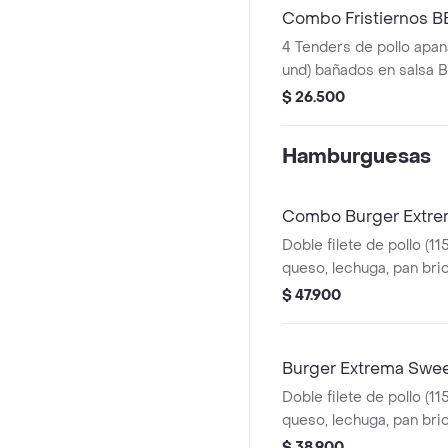
Combo Fristiernos 
4 Tenders de pollo apan
und) bañados en salsa 
picante, papas a la fra
$ 26.500
g) y gaseosa (325 ml)
Hamburguesas
Combo Burger Extrem
Doble filete de pollo (11
queso, lechuga, pan bri
picante estilo Nashville
$ 47.900
(60 g) y gaseosa (325 ml
Burger Extrema Swee
Doble filete de pollo (11
queso, lechuga, pan bri
sweet Carolina
$ 38.900