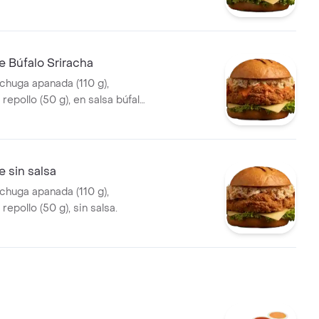
e Búfalo Sriracha
echuga apanada (110 g),
repollo (50 g), en salsa búfalo
e sin salsa
echuga apanada (110 g),
repollo (50 g), sin salsa.