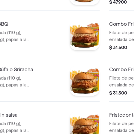
mediana (60
$ 47.900
 BBQ
Combo Fri
da (110 g),
Filete de p
g), papas a la
ensalada de 
) y gaseosa (325
francesa me
$ 31.500
ml). en sals
úfalo Sriracha
Combo Fri
da (110 g),
Filete de p
g), papas a la
ensalada de 
) y gaseosa (325
francesa me
$ 31.500
acha.
ml), en salsa
in salsa
Fristodon
da (110 g),
Filete de p
g), papas a la
ensalada de 