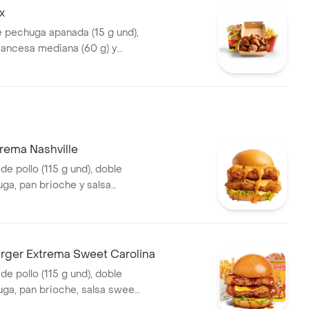
x
e pechuga apanada (15 g und),
francesa mediana (60 g) y
5 ml)
rema Nashville
 de pollo (115 g und), doble
uga, pan brioche y salsa
lo Nashville
ger Extrema Sweet Carolina
 de pollo (115 g und), doble
uga, pan brioche, salsa sweet
ancesa mediana (60 g) y