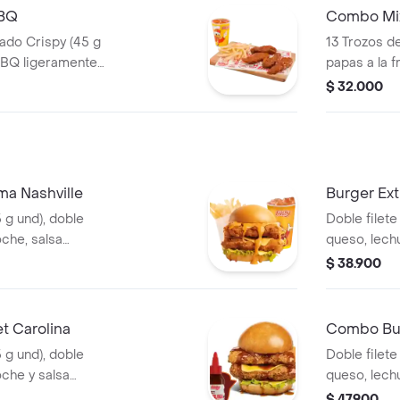
BBQ
Combo Mi
ado Crispy (45 g
13 Trozos d
BBQ ligeramente
papas a la 
ncesa mediana (60
gaseosa (32
$ 32.000
a Nashville
Burger Ext
5 g und), doble
Doble filete
oche, salsa
queso, lech
, francesa mediana
picante esti
$ 38.900
)
t Carolina
Combo Bur
5 g und), doble
Doble filete
oche y salsa
queso, lech
Carolina,fr
$ 47.900