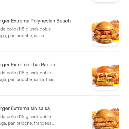
5 ml)
ger Extrema Polynesian Beach
 de pollo (115 g und), doble
uga, pan brioche, salsa
beach, francesa mediana
eosa (325 ml)
ger Extrema Thai Ranch
 de pollo (115 g und), doble
ga, pan brioche, salsa Thai
cesa mediana (60 g) y gaseosa
ger Extrema sin salsa
 de pollo (115 g und), doble
uga, pan brioche, francesa