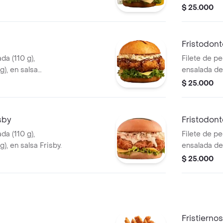
) y gaseosa (325
$ 25.000
Fristodont
da (110 g),
Filete de p
g), en salsa
ensalada de 
sriracha.
$ 25.000
sby
Fristodont
da (110 g),
Filete de p
), en salsa Frisby.
ensalada de 
$ 25.000
Fristiernos