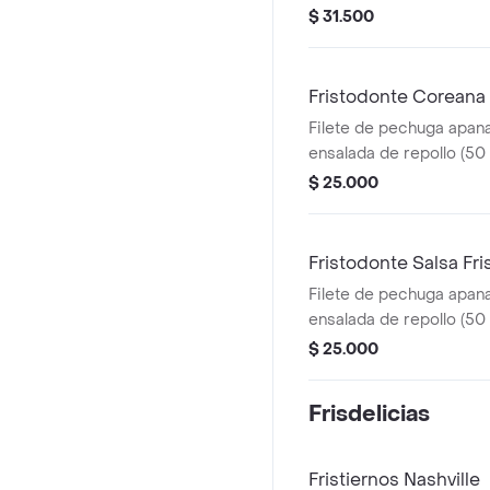
francesa mediana (60 g
$ 31.500
ml), sin salsa.
Fristodonte Coreana
Filete de pechuga apana
ensalada de repollo (50 
coreana.
$ 25.000
Fristodonte Salsa Fri
Filete de pechuga apana
ensalada de repollo (50 g
$ 25.000
Frisdelicias
Fristiernos Nashville