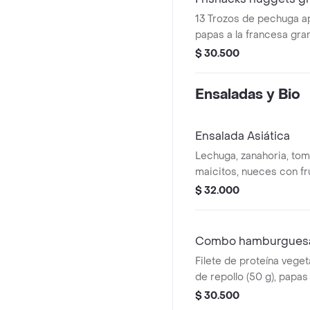
13 Trozos de pechuga ap
papas a la francesa gran
gaseosa (400 ml)
$ 30.500
Ensaladas y Bio
Ensalada Asiática
Lechuga, zanahoria, tom
maicitos, nueces con fr
sésamo. Elige tu proteí
$ 32.000
de pollo (9 und, 15 g und
trozos, 150 g) o nugg
Combo hamburguesa B
Filete de proteína vegeta
de repollo (50 g), papas
mediana (60 g) y gaseos
$ 30.500
Escoge entre salsa búfa