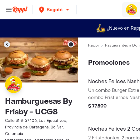
Bogotá
¿Nuevo en Rap
Rappi
Restaurantes a Dom
Promociones
Noches Felices Nashv
Un combo Burger Extrem
combo Fristiernos Nashv
Hamburguesas By
producto corresponde 
$ 77.800
Frisby - UCG8
agrandado)
Calle 31 # 57 106, Los Ejecutivos,
Provincia de Cartagena, Bolívar,
Noches Felices 2 Co
Colombia
2 Fristodontes, 2 porci