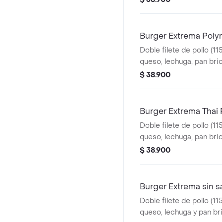
Burger Extrema Poly
Doble filete de pollo (11
queso, lechuga, pan bri
Polynesian beach
$ 38.900
Burger Extrema Thai
Doble filete de pollo (11
queso, lechuga, pan brio
ranch
$ 38.900
Burger Extrema sin s
Doble filete de pollo (11
queso, lechuga y pan br