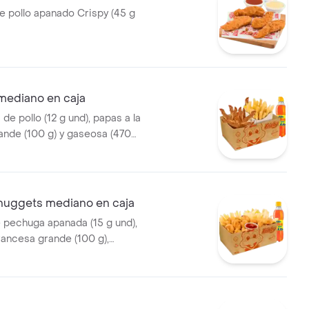
e pollo apanado Crispy (45 g
mediano en caja
de pollo (12 g und), papas a la
ande (100 g) y gaseosa (470
 nuggets mediano en caja
e pechuga apanada (15 g und),
rancesa grande (100 g),
0 ml)