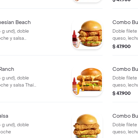
gaseosa (32
nesian Beach
Combo Bur
5 g und), doble
Doble filete
oche y salsa
queso, lech
Polynesian 
$ 47.900
(60g) y gas
 Ranch
Combo Bur
5 g und), doble
Doble filete
che y salsa Thai
queso, lechu
ranch, fran
$ 47.900
(325 ml)
alsa
Combo Bur
5 g und), doble
Doble filete
ioche
queso, lech