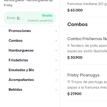
Hamburguesa - Hamburguesas By
francesa mediana (60 g
Frisby
(325 ml und). Escoge en
$ 63.000
Sriracha, BBQ, salsa Fr
Gratis
Envío
(nuevos usuarios)
Combos
Promociones
Combo Fristiernos Na
Combos
4 Tenders de pollo apa
Hamburguesas
especias estilo Nashvill
sirope de miel picante, 
$ 30.900
Frisdelicias
francesa mediana (60 g
ml). Imagen de product
Ensaladas y Bio
Frisby Picanugys
Acompañantes
11 Trozos de pechuga ap
papas a la francesa med
Bebidas
ensalada de repollo pers
$ 27.900
gaseosa (325 ml)