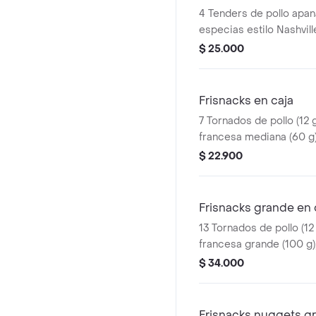
4 Tenders de pollo apa
especias estilo Nashvill
sirope de miel picante.
$ 25.000
producto corresponde 
agrandado
Frisnacks en caja
7 Tornados de pollo (12 g
francesa mediana (60 g
ml)
$ 22.900
Frisnacks grande en 
13 Tornados de pollo (12 
francesa grande (100 g)
$ 34.000
Frisnacks nuggets g