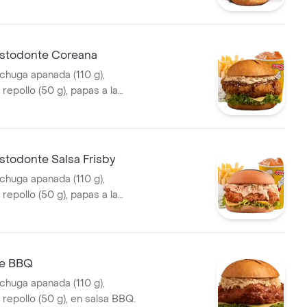
 g) y gaseosa (325 ml)
stodonte Coreana
echuga apanada (110 g),
repollo (50 g), papas a la
diana (60 g) y gaseosa (325
a coreana.
stodonte Salsa Frisby
echuga apanada (110 g),
repollo (50 g), papas a la
diana (60 g) y gaseosa (325
 Frisby.
te BBQ
echuga apanada (110 g),
repollo (50 g), en salsa BBQ.