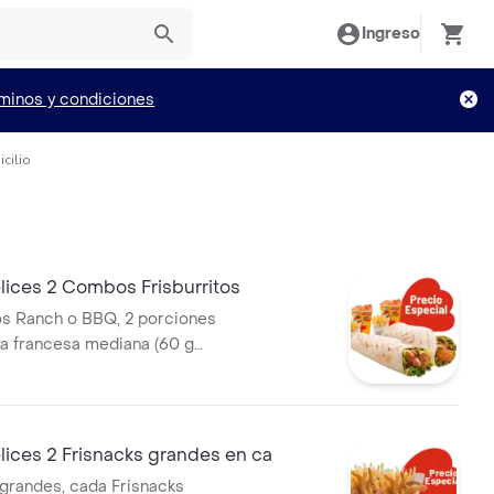
Ingreso
minos y condiciones
cilio
lices 2 Combos Frisburritos
tos Ranch o BBQ, 2 porciones
la francesa mediana (60 g
seosas (325 ml)
ices 2 Frisnacks grandes en ca
 grandes, cada Frisnacks