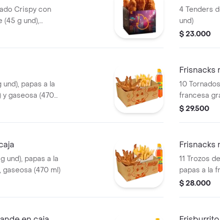
nado Crispy con
4 Tenders d
e (45 g und),
und)
 Imagen de
$ 23.000
a producto
Frisnacks 
 und), papas a la
10 Tornados 
) y gaseosa (470
francesa gr
ml)
$ 29.500
caja
Frisnacks
g und), papas a la
11 Trozos d
, gaseosa (470 ml)
papas a la f
gaseosa (40
$ 28.000
rande en caja
Frisburrito