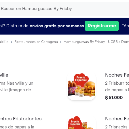
Registrarme
pi?
Disfruta de
envíos gratis por semanas
Tér
icilio
Restaurantes en Cartagena
Hamburguesas By Frisby - UCG8 a Domi
ille
Noches Fe
a Nashville y un
2 Frisburri
ille (imagen de
de papas a 
a producto
und) y 2 ga
$ 51.000
mbos Fristodontes
Noches Fel
ones de papas a la
2 Frisnacks