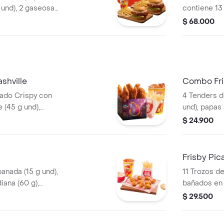
 und), 2 gaseosas
contiene 13 
tre búfalo
papas a la f
$ 68.000
isby o coreana
gaseosa (47
shville
Combo Fri
nado Crispy con
4 Tenders d
e (45 g und),
und), papas 
papas a la
gaseosa (32
$ 24.900
) y gaseosa (325
o corres
Frisby Pi
anada (15 g und),
11 Trozos d
iana (60 g),
bañados en
onal (145 g) y
picante, pa
$ 29.500
g), ensalada
gaseosa (32