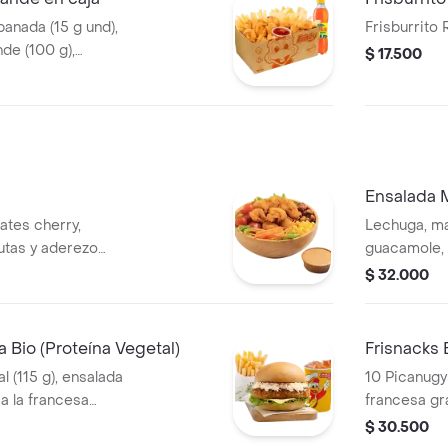
anada (15 g und),
Frisburrito
de (100 g),
$ 17.500
Ensalada 
ates cherry,
Lechuga, mai
utas y aderezo
guacamole, f
na entre nuggets
maíz y ader
$ 32.000
), filete asado (En
proteína ent
g und), file
io (Proteína Vegetal)
Frisnacks 
l (115 g), ensalada
10 Picanugys
 a la francesa
francesa gr
a (325 ml).
ml)
$ 30.500
lo Sriracha, BBQ