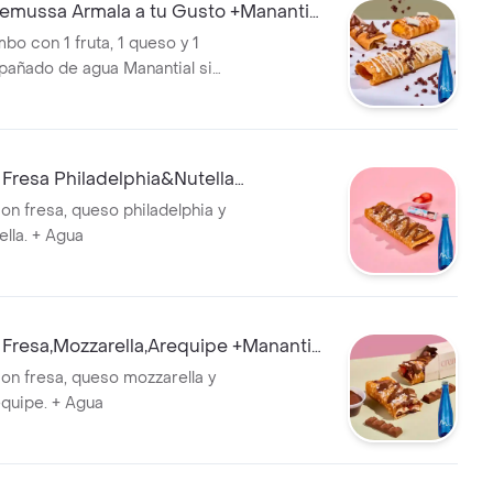
mussa Armala a tu Gusto +Manantial
0m
bo con 1 fruta, 1 queso y 1
pañado de agua Manantial sin
Fresa Philadelphia&Nutella
l S/gas 300ml
n fresa, queso philadelphia y
ella. + Agua
Fresa,Mozzarella,Arequipe +Manantial
0ml
n fresa, queso mozzarella y
equipe. + Agua