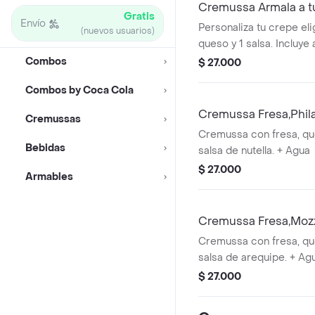
Cremussa Armala a t
Gratis
Envío
300ml
Personaliza tu crepe elig
(nuevos usuarios)
queso y 1 salsa. Incluye
con gas de 300 ml.
Combos
$ 27.000
Combos by Coca Cola
Cremussa Fresa,Phil
Cremussas
+Manantial c/gas 30
Cremussa con fresa, que
Bebidas
salsa de nutella. + Agua
$ 27.000
Armables
Cremussa Fresa,Mozz
c/gas 300ml
Cremussa con fresa, qu
salsa de arequipe. + Ag
$ 27.000