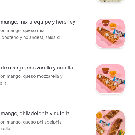
mango, mix, arequipe y hershey
on mango, queso mix
 costeño y holandes), salsa de
hersheys.
de mango, mozzarella y nutella
on mango, queso mozzarella y
lla.
ango, philadelphia y nutella
on mango, queso philadelphia
tella.