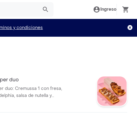
Ingreso
minos y condiciones
per duo
 duo: Cremussa 1 con fresa,
elphia, salsa de nutella y
mussa 2 con banano, queso
 salsa de arequipe y brownie.