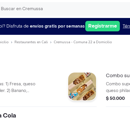
Registrarme
pi?
Disfruta de
envíos gratis por semanas
Tér
icilio
Restaurantes en Cali
Cremussa - Comuna 22 a Domicilio
Combo su
: 1) Fresa, queso
Combo super
der. 2) Banano,
queso philad
ipe, brownie. 3)
kinder. Cre
$ 50.000
a, nutella, kisses.
mozzarella,
 Cola