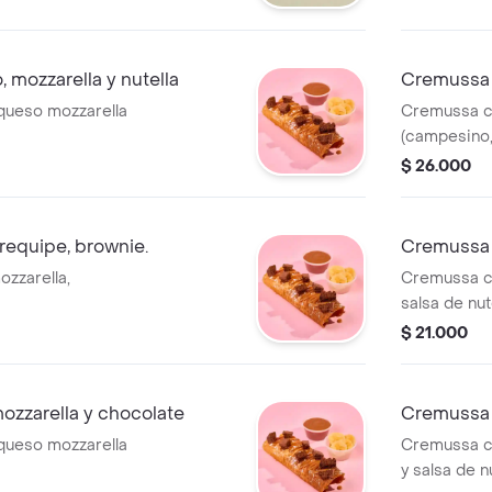
mozzarella y nutella
Cremussa 
queso mozzarella
Cremussa c
(campesino,
arequipe y 
$ 26.000
arequipe, brownie.
Cremussa 
zzarella,
Cremussa c
salsa de nute
$ 21.000
ozzarella y chocolate
Cremussa m
queso mozzarella
Cremussa c
y salsa de nu