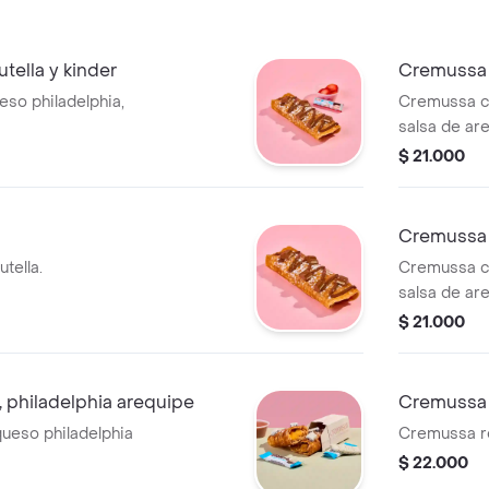
utella y kinder
Cremussa 
so philadelphia,
Cremussa c
salsa de ar
$ 21.000
Cremussa d
tella.
Cremussa co
salsa de ar
$ 21.000
philadelphia arequipe
Cremussa 
ueso philadelphia
Cremussa re
$ 22.000