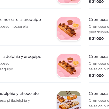
$ 21.000
 mozzarella arequipe
Cremussa b
queso mozzarella
Cremussa c
philadelphia
$ 21.000
iladelphia y arequipe
Cremussa f
queso
Cremussa co
arequipe.
salsa de nute
$ 21.000
adelphia y chocolate
Cremussa d
so philadelphia y
Cremussa co
salsa de nute