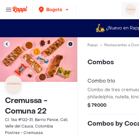
Bogotá
¿Nuevo en Rap
Rappi
Restaurantes a Dom
Combos
Combo trio
Combo de tres cremusas
philadelphia, nutella, kin
Cremussa -
queso mozzarella, arequ
$ 79.000
Comuna 22
Mango, queso philadelphi
Cl. 16a #122-31, Barrio Pance, Cali,
Combos by Coca
Valle del Cauca, Colombia
Postres - Cremussa