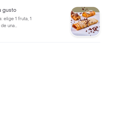
u gusto
elige 1 fruta, 1
a de una
ngredientes a tu