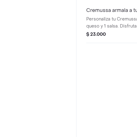
Cremussa armala a t
Personaliza tu Cremussa: 
queso y 1 salsa. Disfrut
experiencia única con i
$ 23.000
elección.