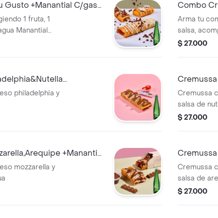
u Gusto +Manantial C/gas
Combo Cre
S/gas 30
iendo 1 fruta, 1
Arma tu com
 agua Manantial
salsa, acom
gas 300 ml.
$ 27.000
adelphia&Nutella
Cremussa 
0ml
+Manantia
so philadelphia y
Cremussa co
salsa de nut
$ 27.000
arella,Arequipe +Manantial
Cremussa 
S/gas 30
eso mozzarella y
Cremussa co
ua
salsa de ar
$ 27.000