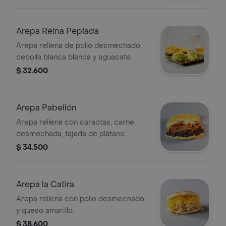
Arepa Reina Pepiada
Arepa rellena de pollo desmechado,
cebolla blanca blanca y aguacate.
$ 32.600
Arepa Pabellón
Arepa rellena con caraotas, carne
desmechada, tajada de plátano
amarillo y queso rallado.
$ 34.500
Arepa la Catira
Arepa rellena con pollo desmechado
y queso amarillo.
$ 38.600