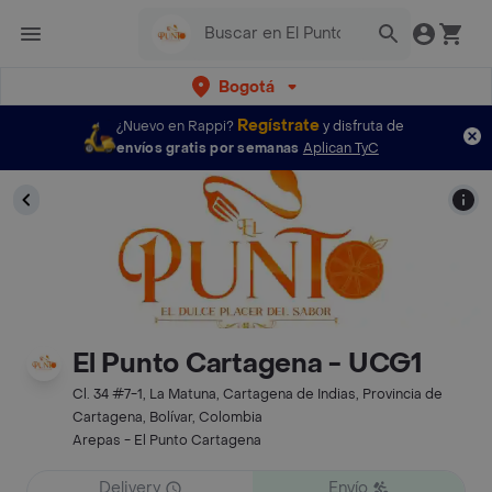
Bogotá
Regístrate
¿Nuevo en Rappi?
y disfruta de
envíos gratis por semanas
Aplican TyC
El Punto Cartagena - UCG1
Cl. 34 #7-1, La Matuna, Cartagena de Indias, Provincia de
Cartagena, Bolívar, Colombia
Arepas - El Punto Cartagena
Delivery
Envío