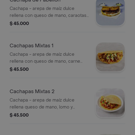
Cachapa - arepa de maíz dulce
rellena con queso de mano, caraotas,
carne desmechada, tajada y queso
$ 45.000
rallado.
Cachapas Mixtas 1
Cachapa - arepa de maíz dulce
rellena con queso de mano, carne
desmechada y pollo desmechado.
$ 45.500
Cachapas Mixtas 2
Cachapa - arepa de maíz dulce
rellena queso de mano, lomo y
chorizo.
$ 45.500