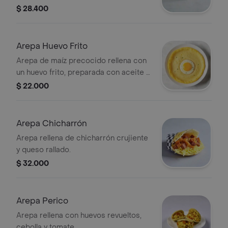
$ 28.400
Arepa Huevo Frito
Arepa de maíz precocido rellena con
un huevo frito, preparada con aceite y
sal.
$ 22.000
Arepa Chicharrón
Arepa rellena de chicharrón crujiente
y queso rallado.
$ 32.000
Arepa Perico
Arepa rellena con huevos revueltos,
cebolla y tomate.