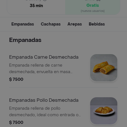
Gratis
35 min
(nuevos usuarios)
Empanadas
Cachapas
Arepas
Bebidas
Empanadas
Empanada Carne Desmechada
Empanada rellena de carne
desmechada, envuelta en masa
dorada y crujiente.
$ 7500
Empanadas Pollo Desmechada
Empanada rellena de pollo
desmechado, ideal como entrada o
snack.
$ 7500