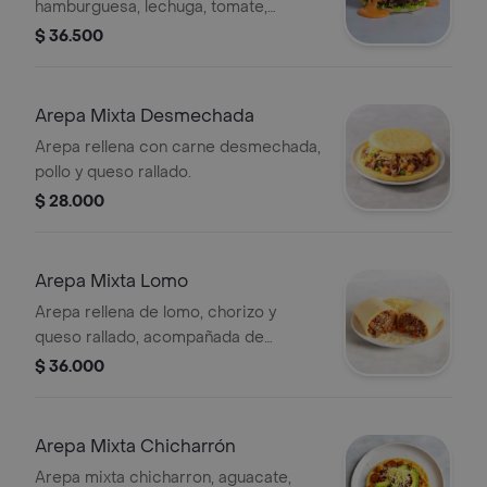
hamburguesa, lechuga, tomate,
cebolla blanca en aros, jamón, queso
$ 36.500
mozzarella , huevo frito y papa ripio.
Arepa Mixta Desmechada
Arepa rellena con carne desmechada,
pollo y queso rallado.
$ 28.000
Arepa Mixta Lomo
Arepa rellena de lomo, chorizo y
queso rallado, acompañada de
zanahorias y maíz.
$ 36.000
Arepa Mixta Chicharrón
Arepa mixta chicharron, aguacate,