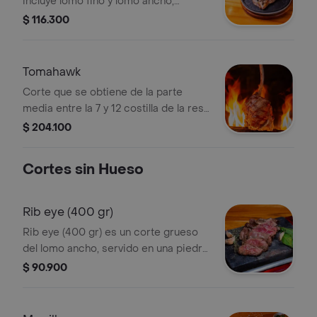
incluye lomo fino y lomo ancho,
caracterizado por su grosor de 3 cm.
$ 116.300
Combina la ternura del lomo fino con
la jugosidad del lomo ancho.
Tomahawk
Corte que se obtiene de la parte
media entre la 7 y 12 costilla de la res,
es un corte ancho y con marmoleo,
$ 204.100
esas vetas de grasa aportan mucho
sabor y jugosidad.
Cortes sin Hueso
Rib eye (400 gr)
Rib eye (400 gr) es un corte grueso
del lomo ancho, servido en una piedra
caliente. Incluye ajo y hierbas
$ 90.900
aromáticas.