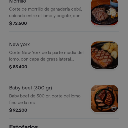
Morrillo
Corte de morrillo de ganadería cebú,
ubicado entre el lomo y cogote, con
grasa intramuscular y fibras firmes.
$ 72.600
New york
Corte New York de la parte media del
lomo, con capa de grasa lateral.
Acompañado de papas asadas.
$ 83.400
Baby beef (300 gr)
Baby beef de 300 gr, corte del lomo
fino de la res.
$ 92.200
Estofados