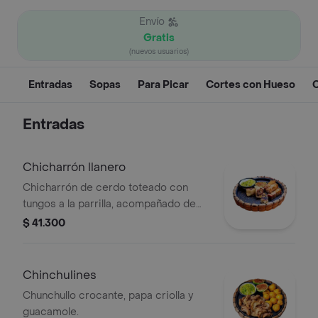
Envío
Gratis
(nuevos usuarios)
Entradas
Sopas
Para Picar
Cortes con Hueso
C
Entradas
Chicharrón llanero
Chicharrón de cerdo toteado con
tungos a la parrilla, acompañado de
guacamole y limón con tajín.
$ 41.300
Chinchulines
Chunchullo crocante, papa criolla y
guacamole.