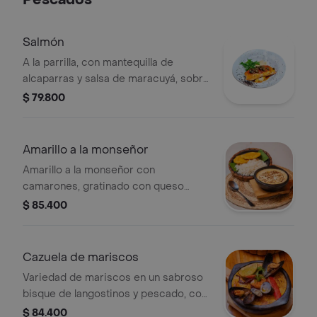
Pescados
Salmón
A la parrilla, con mantequilla de
alcaparras y salsa de maracuyá, sobre
puré de papa y ensalada de la casa.
$ 79.800
Amarillo a la monseñor
Amarillo a la monseñor con
camarones, gratinado con queso
sietecueros y parmesano.
$ 85.400
Acompañado de arroz y patacones.
Cazuela de mariscos
Variedad de mariscos en un sabroso
bisque de langostinos y pescado, con
un especial toque cartagenero.
$ 84.400