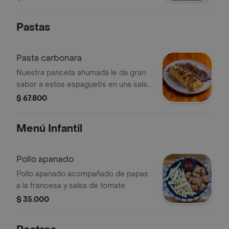
Pastas
Pasta carbonara
Nuestra panceta ahumada le da gran
sabor a estos espaguetis en una salsa
de queso parmesano y huevo. servida
$ 67.800
con 200 grs de rib eye asado a la
brasa.
Menú Infantil
Pollo apanado
Pollo apanado acompañado de papas
a la francesa y salsa de tomate.
$ 35.000