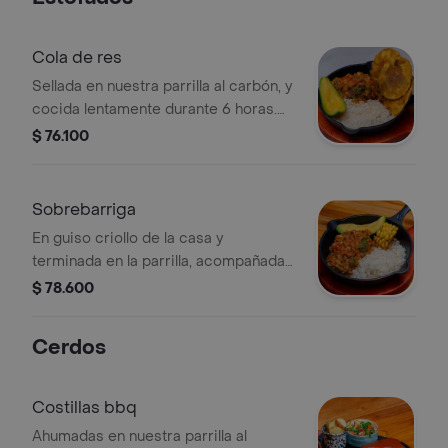
Cola de res
Sellada en nuestra parrilla al carbón, y
cocida lentamente durante 6 horas.
salsa de reducción de sus jugos,
$ 76.100
pataco- nes crocantes, arroz blanco
yaguacate.
Sobrebarriga
En guiso criollo de la casa y
terminada en la parrilla, acompañada
de arroz blanco, aguacate y mazorca.
$ 78.600
Cerdos
Costillas bbq
Ahumadas en nuestra parrilla al