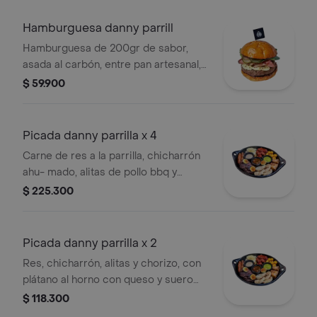
Hamburguesa danny parrill
Hamburguesa de 200gr de sabor,
asada al carbón, entre pan artesanal,
con tocineta ahumada, queso
$ 59.900
sietecueros, vegetales de tenporada
y papa en casco.
Picada danny parrilla x 4
Carne de res a la parrilla, chicharrón
ahu- mado, alitas de pollo bbq y
chorizo. con el sabor auténtico de
$ 225.300
nuestra parrilla al carbón y
acompañado de plátano al horno con
queso y suero costeño, arepa paisa,
Picada danny parrilla x 2
papa criolla, guacamole y chimichurri
Res, chicharrón, alitas y chorizo, con
de hierbas.
plátano al horno con queso y suero
costeño, arepa paisa, papa criolla,
$ 118.300
guacamole y chimichurri de hierbas.