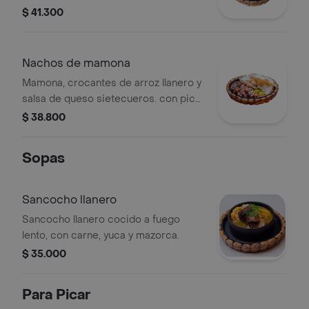
$ 41.300
Nachos de mamona
Mamona, crocantes de arroz llanero y
salsa de queso sietecueros. con pico
de gallo, suero costeño y guacamole.
$ 38.800
Sopas
Sancocho llanero
Sancocho llanero cocido a fuego
lento, con carne, yuca y mazorca.
$ 35.000
Para Picar