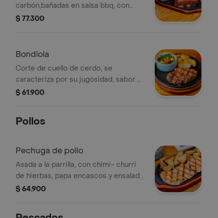
carbón,bañadas en salsa bbq, con
papa en casco y ensalada de casa,
$ 77.300
Bondiola
Corte de cuello de cerdo, se
caracteriza por su jugosidad, sabor y
suavidad. asado a la parrilla, pidelo
$ 61.900
con dos (2) de nuestros
acompañamientos.
Pollos
Pechuga de pollo
Asada a la parrilla, con chimi- churri
de hierbas, papa encascos y ensalada
de la casa.
$ 64.900