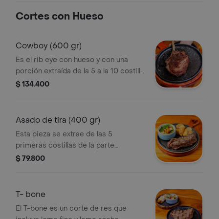
Cortes con Hueso
Cowboy (600 gr)
Es el rib eye con hueso y con una
porción extraída de la 5 a la 10 costilla
que sobresale del lomo, el marmoleo
$ 134.400
y su cercanía con el hueso hacen
deeste un corte con mucho sabor y
terneza.
Asado de tira (400 gr)
Esta pieza se extrae de las 5
primeras costillas de la parte
delantera de la res con un corte
$ 79.800
transversal en forma de tira. asado a
la parrilla al carbón.
T- bone
El T-bone es un corte de res que