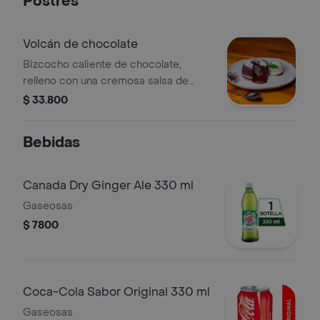
Postres
Volcán de chocolate
Bizcocho caliente de chocolate,
relleno con una cremosa salsa de
cacao y helado de vainilla.
$ 33.800
Bebidas
Canada Dry Ginger Ale 330 ml
Gaseosas
$ 7800
Coca-Cola Sabor Original 330 ml
Gaseosas