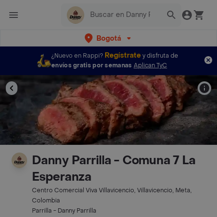
Bogotá
Regístrate
¿Nuevo en Rappi?
y disfruta de
envíos gratis por semanas
Aplican TyC
Danny Parrilla - Comuna 7 La
Esperanza
Centro Comercial Viva Villavicencio, Villavicencio, Meta,
Colombia
Parrilla - Danny Parrilla